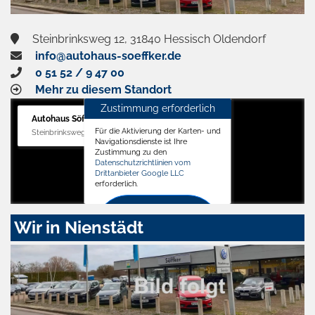
Steinbrinksweg 12, 31840 Hessisch Oldendorf
info@autohaus-soeffker.de
0 51 52 / 9 47 00
Mehr zu diesem Standort
Zustimmung erforderlich
Autohaus Söffker GmbH
Für die Aktivierung der Karten- und
Steinbrinksweg 12, 31840 Hessisch Oldendorf
Navigationsdienste ist Ihre
Zustimmung zu den
Datenschutzrichtlinien vom
Drittanbieter Google LLC
erforderlich.
Zustimmen
Wir in Nienstädt
und
aktivieren