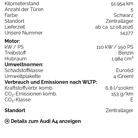
Kilometerstand
51.954 km
Anzahl der Türen
5
Farbe
Schwarz
Standort
Zentrallager
Lieferzeit
ab ca. 12.08.2026
Unsere Nummer
14377
Motor:
kW / PS
110 kW / 150 PS
Treibstoff
Benzin
Hubraum
1.984 cm³
Umweltnormen:
Schadstoffklasse
Euro6d
Umweltplakette
4 (Green)
Verbrauch und Emissionen nach WLTP:
Kraftstoffverbr. komb.
6,8 l/100km
CO
-Emissionen komb.
153 g/km
2
CO
-Klasse
E
2
Standort
Zentrallager
Details zum Audi A4 anzeigen