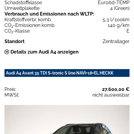
Schadstoffklasse
Euro6d-TEMP
Umweltplakette
4 (Green)
Verbrauch und Emissionen nach WLTP:
Kraftstoffverbr. komb.
5,3 l/100km
CO
-Emissionen komb.
140 g/km
2
CO
-Klasse
E
2
Standort
Zentrallager
Details zum Audi A4 anzeigen
Audi A4 Avant 35 TDI S-tronic S line NAVI+18+EL.HECKK
Preis:
27.600,00 €
MWSt:
nicht ausweisbar