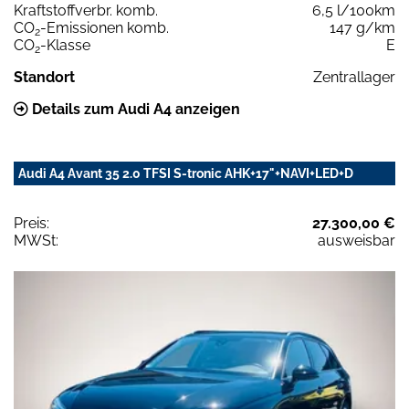
Kraftstoffverbr. komb.
6,5 l/100km
CO
-Emissionen komb.
147 g/km
2
CO
-Klasse
E
2
Standort
Zentrallager
Details zum Audi A4 anzeigen
Audi A4 Avant 35 2.0 TFSI S-tronic AHK+17"+NAVI+LED+D
Preis:
27.300,00 €
MWSt:
ausweisbar