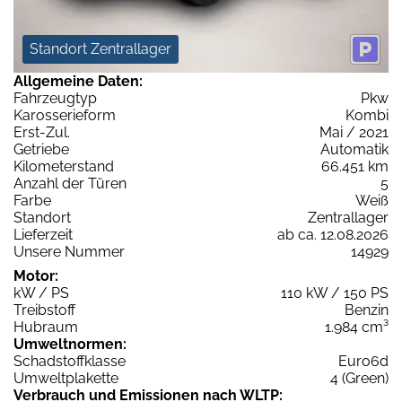
Standort Zentrallager
Allgemeine Daten:
Fahrzeugtyp
Pkw
Karosserieform
Kombi
Erst-Zul.
Mai / 2021
Getriebe
Automatik
Kilometerstand
66.451 km
Anzahl der Türen
5
Farbe
Weiß
Standort
Zentrallager
Lieferzeit
ab ca. 12.08.2026
Unsere Nummer
14929
Motor:
kW / PS
110 kW / 150 PS
Treibstoff
Benzin
Hubraum
1.984 cm³
Umweltnormen:
Schadstoffklasse
Euro6d
Umweltplakette
4 (Green)
Verbrauch und Emissionen nach WLTP: