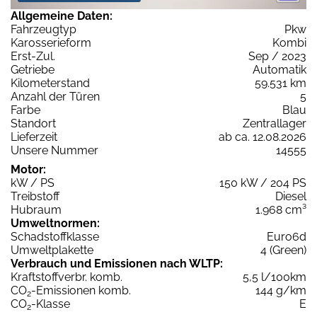
Allgemeine Daten:
Fahrzeugtyp
Pkw
Karosserieform
Kombi
Erst-Zul.
Sep / 2023
Getriebe
Automatik
Kilometerstand
59.531 km
Anzahl der Türen
5
Farbe
Blau
Standort
Zentrallager
Lieferzeit
ab ca. 12.08.2026
Unsere Nummer
14555
Motor:
kW / PS
150 kW / 204 PS
Treibstoff
Diesel
Hubraum
1.968 cm³
Umweltnormen:
Schadstoffklasse
Euro6d
Umweltplakette
4 (Green)
Verbrauch und Emissionen nach WLTP:
Kraftstoffverbr. komb.
5,5 l/100km
CO
-Emissionen komb.
144 g/km
2
CO
-Klasse
E
2