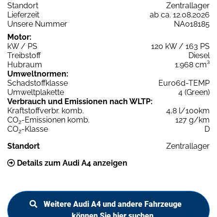
Standort
Zentrallager
Lieferzeit
ab ca. 12.08.2026
Unsere Nummer
NA018185
Motor:
kW / PS
120 kW / 163 PS
Treibstoff
Diesel
Hubraum
1.968 cm³
Umweltnormen:
Schadstoffklasse
Euro6d-TEMP
Umweltplakette
4 (Green)
Verbrauch und Emissionen nach WLTP:
Kraftstoffverbr. komb.
4,8 l/100km
CO
-Emissionen komb.
127 g/km
2
CO
-Klasse
D
2
Standort
Zentrallager
Details zum Audi A4 anzeigen
Weitere Audi A4 und andere Fahrzeuge
können Sie hier suchen