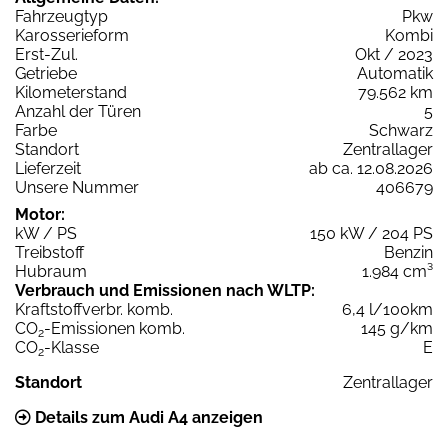
Fahrzeugtyp
Pkw
Karosserieform
Kombi
Erst-Zul.
Okt / 2023
Getriebe
Automatik
Kilometerstand
79.562 km
Anzahl der Türen
5
Farbe
Schwarz
Standort
Zentrallager
Lieferzeit
ab ca. 12.08.2026
Unsere Nummer
406679
Motor:
kW / PS
150 kW / 204 PS
Treibstoff
Benzin
Hubraum
1.984 cm³
Verbrauch und Emissionen nach WLTP:
Kraftstoffverbr. komb.
6,4 l/100km
CO
-Emissionen komb.
145 g/km
2
CO
-Klasse
E
2
Standort
Zentrallager
Details zum Audi A4 anzeigen