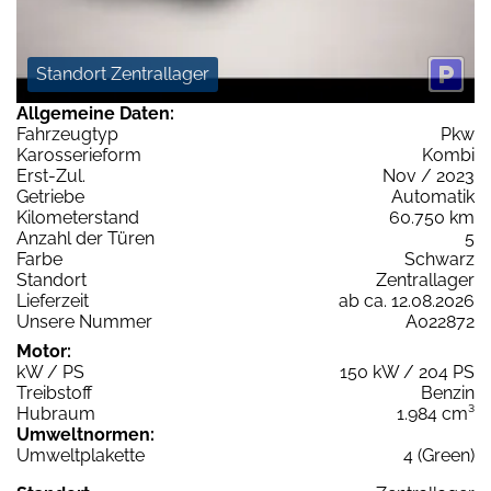
Standort Zentrallager
Allgemeine Daten:
Fahrzeugtyp
Pkw
Karosserieform
Kombi
Erst-Zul.
Nov / 2023
Getriebe
Automatik
Kilometerstand
60.750 km
Anzahl der Türen
5
Farbe
Schwarz
Standort
Zentrallager
Lieferzeit
ab ca. 12.08.2026
Unsere Nummer
A022872
Motor:
kW / PS
150 kW / 204 PS
Treibstoff
Benzin
Hubraum
1.984 cm³
Umweltnormen:
Umweltplakette
4 (Green)