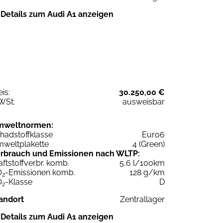
Details zum Audi A1 anzeigen
eis:
30.250,00 €
WSt:
ausweisbar
mweltnormen:
hadstoffklasse
Euro6
weltplakette
4 (Green)
rbrauch und Emissionen nach WLTP:
aftstoffverbr. komb.
5,6 l/100km
O
-Emissionen komb.
128 g/km
2
O
-Klasse
D
2
andort
Zentrallager
Details zum Audi A1 anzeigen