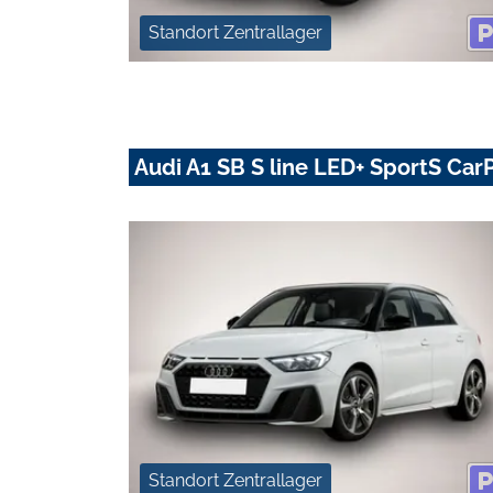
Standort Zentrallager
Audi A1 SB S line LED+ SportS Car
Standort Zentrallager