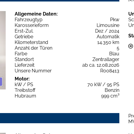
Allgemeine Daten:
U
Fahrzeugtyp
Pkw
Sc
Karosserieform
Limousine
Um
Erst-Zul.
Dez / 2024
St
Getriebe
Automatik
Kilometerstand
14.350 km
Anzahl der Türen
5
Farbe
Blau
Standort
Zentrallager
Lieferzeit
ab ca. 12.08.2026
Unsere Nummer
R008413
Motor:
kW / PS
70 kW / 95 PS
Treibstoff
Benzin
Hubraum
999 cm³
Pr
M