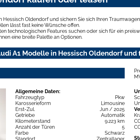
n Hessisch Oldendorf und sichern Sie sich Ihren Traumwagen
len lässt fast keine Wünsche offen.
en technologischen Features suchen oder sich für ein preiswe
hnen eine breite Palette an Optionen.
di A1 Modelle in Hessisch Oldendorf und f
Pr
M
Allgemeine Daten:
U
Fahrzeugtyp
Pkw
Sc
Karosserieform
Limousine
Um
Erst-Zul.
Jun / 2025
Ve
Getriebe
Automatik
Kr
Kilometerstand
9.223 km
C
Anzahl der Türen
5
C
Farbe
Schwarz
St
Standort
Zentrallager