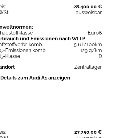
eis:
28.400,00 €
WSt:
ausweisbar
mweltnormen:
hadstoffklasse
Euro6
rbrauch und Emissionen nach WLTP:
aftstoffverbr. komb.
5,6 l/100km
O
-Emissionen komb.
129 g/km
2
O
-Klasse
D
2
andort
Zentrallager
Details zum Audi A1 anzeigen
eis:
27.750,00 €
WSt:
ausweisbar