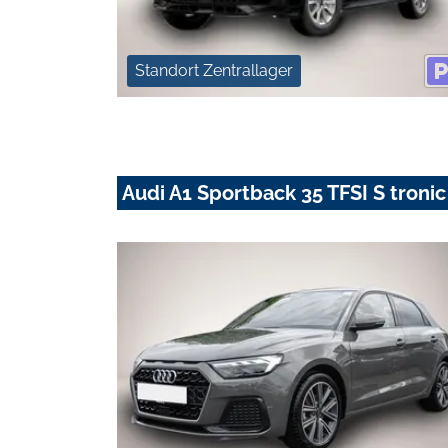
Standort Zentrallager
Audi A1 Sportback 35 TFSI S troni