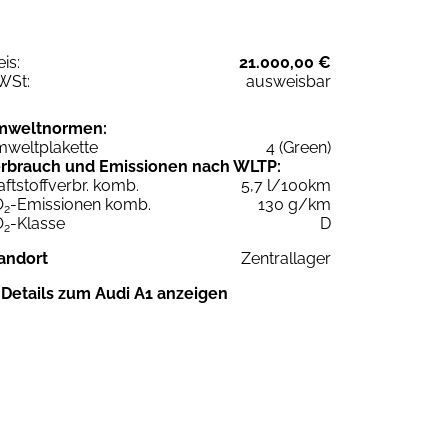
eis:
21.000,00 €
WSt:
ausweisbar
mweltnormen:
weltplakette
4 (Green)
rbrauch und Emissionen nach WLTP:
aftstoffverbr. komb.
5,7 l/100km
O
-Emissionen komb.
130 g/km
2
O
-Klasse
D
2
andort
Zentrallager
Details zum Audi A1 anzeigen