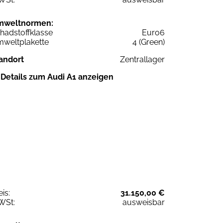
mweltnormen:
hadstoffklasse
Euro6
weltplakette
4 (Green)
andort
Zentrallager
Details zum Audi A1 anzeigen
eis:
31.150,00 €
WSt:
ausweisbar