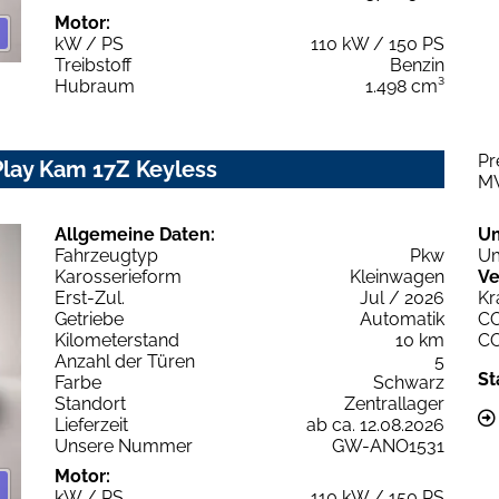
Motor:
kW / PS
110 kW / 150 PS
Treibstoff
Benzin
Hubraum
1.498 cm³
Pr
Play Kam 17Z Keyless
M
Allgemeine Daten:
U
Fahrzeugtyp
Pkw
Um
Karosserieform
Kleinwagen
Ve
Erst-Zul.
Jul / 2026
Kr
Getriebe
Automatik
C
Kilometerstand
10 km
C
Anzahl der Türen
5
St
Farbe
Schwarz
Standort
Zentrallager
Lieferzeit
ab ca. 12.08.2026
Unsere Nummer
GW-ANO1531
Motor:
kW / PS
110 kW / 150 PS