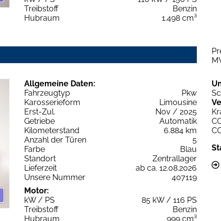
Treibstoff
Benzin
Hubraum
1.498 cm³
Pr
M
Allgemeine Daten:
U
Fahrzeugtyp
Pkw
Sc
Karosserieform
Limousine
Ve
Erst-Zul.
Nov / 2025
Kr
Getriebe
Automatik
C
Kilometerstand
6.884 km
C
Anzahl der Türen
5
St
Farbe
Blau
Standort
Zentrallager
Lieferzeit
ab ca. 12.08.2026
Unsere Nummer
407119
Motor:
kW / PS
85 kW / 116 PS
Treibstoff
Benzin
Hubraum
999 cm³