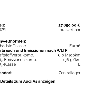
eis:
27.850,00 €
WSt:
ausweisbar
mweltnormen:
hadstoffklasse
Euro6
rbrauch und Emissionen nach WLTP:
aftstoffverbr. komb.
6,0 l/100km
O
-Emissionen komb.
136 g/km
2
O
-Klasse
E
2
andort
Zentrallager
Details zum Audi A1 anzeigen