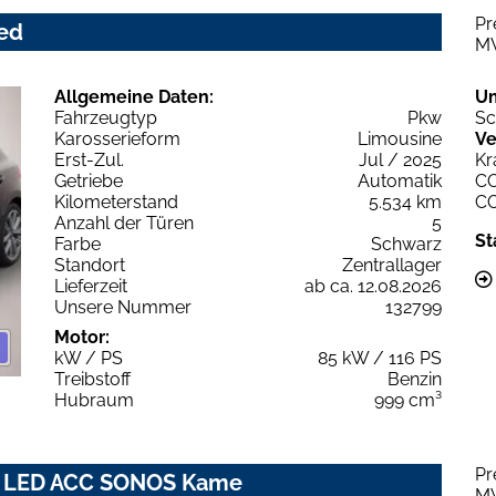
Pr
ced
M
Allgemeine Daten:
U
Fahrzeugtyp
Pkw
Sc
Karosserieform
Limousine
Ve
Erst-Zul.
Jul / 2025
Kr
Getriebe
Automatik
C
Kilometerstand
5.534 km
C
Anzahl der Türen
5
St
Farbe
Schwarz
Standort
Zentrallager
Lieferzeit
ab ca. 12.08.2026
Unsere Nummer
132799
Motor:
kW / PS
85 kW / 116 PS
Treibstoff
Benzin
Hubraum
999 cm³
Pr
nic LED ACC SONOS Kame
M