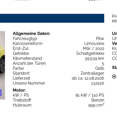
Pr
M
Allgemeine Daten:
U
Fahrzeugtyp
Pkw
Um
Karosserieform
Limousine
Ve
Erst-Zul.
Mär / 2022
Kr
Getriebe
Schaltgetriebe
C
Kilometerstand
39.539 km
C
Anzahl der Türen
5
St
Farbe
Gelb
Standort
Zentrallager
Lieferzeit
ab ca. 12.08.2026
Unsere Nummer
132516
Motor:
kW / PS
81 kW / 110 PS
Treibstoff
Benzin
Hubraum
999 cm³