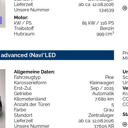
Lieferzeit
ab ca. 12.08.2026
Unsere Nummer
134539
Motor:
kW / PS
85 kW / 116 PS
Treibstoff
Benzin
Hubraum
999 cm³
Pr
c advanced (Navi*LED
M
Allgemeine Daten:
U
Fahrzeugtyp
Pkw
Sc
Karosserieform
Kleinwagen
Um
Erst-Zul.
Sep / 2025
Ve
Getriebe
Automatik
Kr
Kilometerstand
7.680 km
C
Anzahl der Türen
5
C
Farbe
Grau
St
Standort
Zentrallager
Lieferzeit
ab ca. 12.08.2026
Unsere Nummer
37605 KR