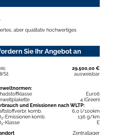
.
rtes, aber qualitativ hochwertiges
ordern Sie Ihr Angebot an
eis:
29.500,00 €
WSt:
ausweisbar
mweltnormen:
hadstoffklasse
Euro6
weltplakette
4 (Green)
rbrauch und Emissionen nach WLTP:
aftstoffverbr. komb.
6,0 l/100km
O
-Emissionen komb.
136 g/km
2
O
-Klasse
E
2
andort
Zentrallager