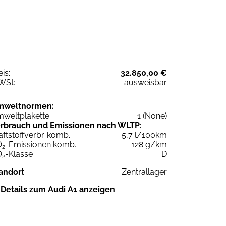
eis:
32.850,00 €
WSt:
ausweisbar
mweltnormen:
weltplakette
1 (None)
rbrauch und Emissionen nach WLTP:
aftstoffverbr. komb.
5,7 l/100km
O
-Emissionen komb.
128 g/km
2
O
-Klasse
D
2
andort
Zentrallager
Details zum Audi A1 anzeigen