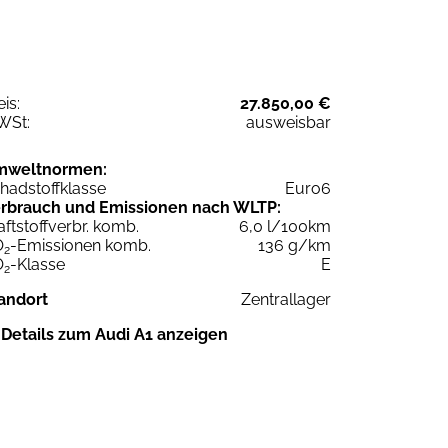
eis:
27.850,00 €
WSt:
ausweisbar
mweltnormen:
hadstoffklasse
Euro6
rbrauch und Emissionen nach WLTP:
aftstoffverbr. komb.
6,0 l/100km
O
-Emissionen komb.
136 g/km
2
O
-Klasse
E
2
andort
Zentrallager
Details zum Audi A1 anzeigen