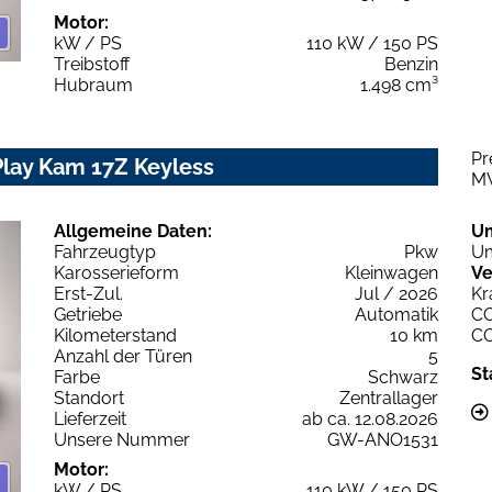
Motor:
kW / PS
110 kW / 150 PS
Treibstoff
Benzin
Hubraum
1.498 cm³
Pr
Play Kam 17Z Keyless
M
Allgemeine Daten:
U
Fahrzeugtyp
Pkw
Um
Karosserieform
Kleinwagen
Ve
Erst-Zul.
Jul / 2026
Kr
Getriebe
Automatik
C
Kilometerstand
10 km
C
Anzahl der Türen
5
St
Farbe
Schwarz
Standort
Zentrallager
Lieferzeit
ab ca. 12.08.2026
Unsere Nummer
GW-ANO1531
Motor:
kW / PS
110 kW / 150 PS