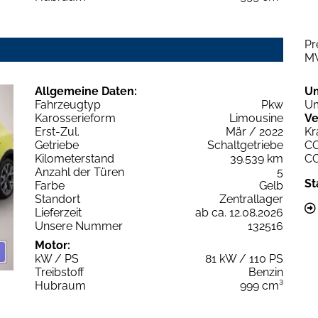
Pr
M
Allgemeine Daten:
U
Fahrzeugtyp
Pkw
Um
Karosserieform
Limousine
Ve
Erst-Zul.
Mär / 2022
Kr
Getriebe
Schaltgetriebe
C
Kilometerstand
39.539 km
C
Anzahl der Türen
5
St
Farbe
Gelb
Standort
Zentrallager
Lieferzeit
ab ca. 12.08.2026
Unsere Nummer
132516
Motor:
kW / PS
81 kW / 110 PS
Treibstoff
Benzin
Hubraum
999 cm³