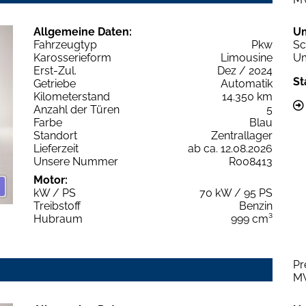
Allgemeine Daten:
U
Fahrzeugtyp
Pkw
Sc
Karosserieform
Limousine
Um
Erst-Zul.
Dez / 2024
St
Getriebe
Automatik
Kilometerstand
14.350 km
Anzahl der Türen
5
Farbe
Blau
Standort
Zentrallager
Lieferzeit
ab ca. 12.08.2026
Unsere Nummer
R008413
Motor:
kW / PS
70 kW / 95 PS
Treibstoff
Benzin
Hubraum
999 cm³
Pr
M