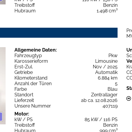
Treibstoff
Benzin
Hubraum
1.498 cm³
Pr
M
Allgemeine Daten:
U
Fahrzeugtyp
Pkw
Sc
Karosserieform
Limousine
Ve
Erst-Zul.
Nov / 2025
Kr
Getriebe
Automatik
C
Kilometerstand
6.884 km
C
Anzahl der Türen
5
St
Farbe
Blau
Standort
Zentrallager
Lieferzeit
ab ca. 12.08.2026
Unsere Nummer
407119
Motor:
kW / PS
85 kW / 116 PS
Treibstoff
Benzin
Hubraum
999 cm³