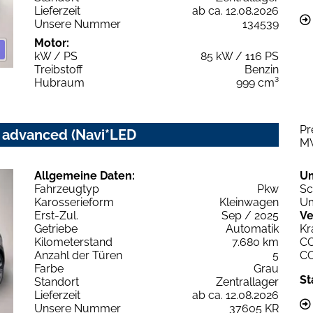
Lieferzeit
ab ca. 12.08.2026
Unsere Nummer
134539
Motor:
kW / PS
85 kW / 116 PS
Treibstoff
Benzin
Hubraum
999 cm³
Pr
c advanced (Navi*LED
M
Allgemeine Daten:
U
Fahrzeugtyp
Pkw
Sc
Karosserieform
Kleinwagen
Um
Erst-Zul.
Sep / 2025
Ve
Getriebe
Automatik
Kr
Kilometerstand
7.680 km
C
Anzahl der Türen
5
C
Farbe
Grau
St
Standort
Zentrallager
Lieferzeit
ab ca. 12.08.2026
Unsere Nummer
37605 KR