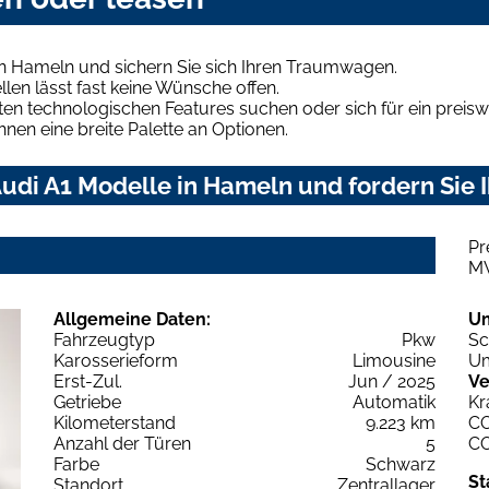
in Hameln und sichern Sie sich Ihren Traumwagen.
len lässt fast keine Wünsche offen.
en technologischen Features suchen oder sich für ein preiswe
hnen eine breite Palette an Optionen.
udi A1 Modelle in Hameln und fordern Sie 
Pr
M
Allgemeine Daten:
U
Fahrzeugtyp
Pkw
Sc
Karosserieform
Limousine
Um
Erst-Zul.
Jun / 2025
Ve
Getriebe
Automatik
Kr
Kilometerstand
9.223 km
C
Anzahl der Türen
5
C
Farbe
Schwarz
St
Standort
Zentrallager