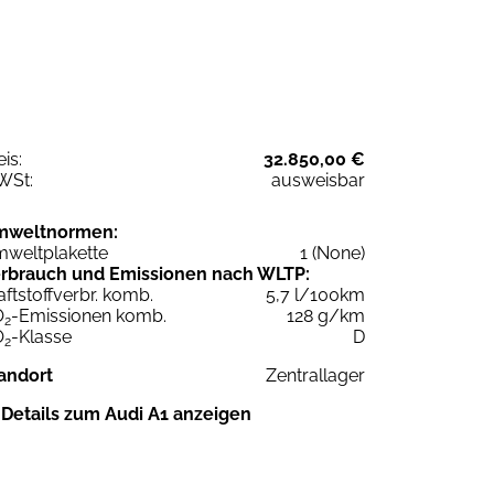
eis:
32.850,00 €
WSt:
ausweisbar
mweltnormen:
weltplakette
1 (None)
rbrauch und Emissionen nach WLTP:
aftstoffverbr. komb.
5,7 l/100km
O
-Emissionen komb.
128 g/km
2
O
-Klasse
D
2
andort
Zentrallager
Details zum Audi A1 anzeigen