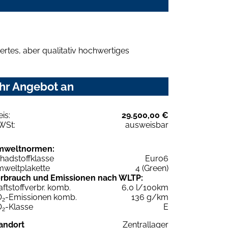
rtes, aber qualitativ hochwertiges
Ihr Angebot an
eis:
29.500,00 €
WSt:
ausweisbar
mweltnormen:
hadstoffklasse
Euro6
weltplakette
4 (Green)
rbrauch und Emissionen nach WLTP:
aftstoffverbr. komb.
6,0 l/100km
O
-Emissionen komb.
136 g/km
2
O
-Klasse
E
2
andort
Zentrallager