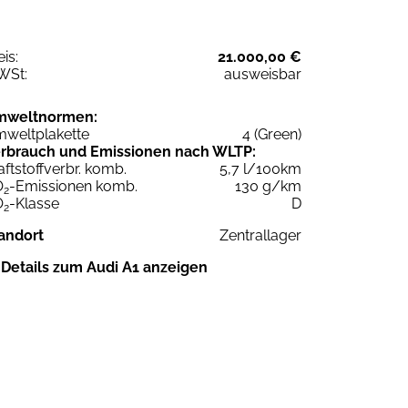
eis:
21.000,00 €
WSt:
ausweisbar
mweltnormen:
weltplakette
4 (Green)
rbrauch und Emissionen nach WLTP:
aftstoffverbr. komb.
5,7 l/100km
O
-Emissionen komb.
130 g/km
2
O
-Klasse
D
2
andort
Zentrallager
Details zum Audi A1 anzeigen