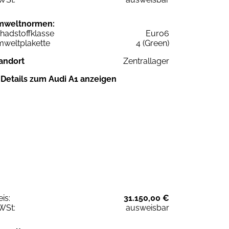
mweltnormen:
hadstoffklasse
Euro6
weltplakette
4 (Green)
andort
Zentrallager
Details zum Audi A1 anzeigen
eis:
31.150,00 €
WSt:
ausweisbar