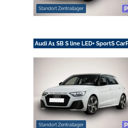
Standort Zentrallager
Audi A1 SB S line LED+ SportS Car
Standort Zentrallager