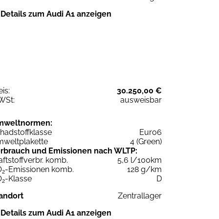
Details zum Audi A1 anzeigen
eis:
30.250,00 €
WSt:
ausweisbar
mweltnormen:
hadstoffklasse
Euro6
weltplakette
4 (Green)
rbrauch und Emissionen nach WLTP:
aftstoffverbr. komb.
5,6 l/100km
O
-Emissionen komb.
128 g/km
2
O
-Klasse
D
2
andort
Zentrallager
Details zum Audi A1 anzeigen