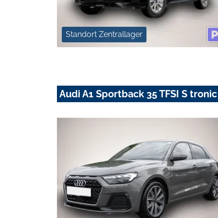
Standort Zentrallager
Audi A1 Sportback 35 TFSI S troni