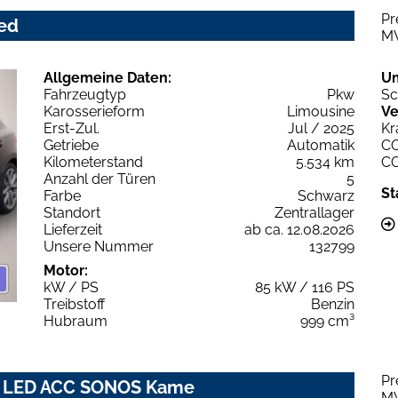
Pr
ced
M
Allgemeine Daten:
U
Fahrzeugtyp
Pkw
Sc
Karosserieform
Limousine
Ve
Erst-Zul.
Jul / 2025
Kr
Getriebe
Automatik
C
Kilometerstand
5.534 km
C
Anzahl der Türen
5
St
Farbe
Schwarz
Standort
Zentrallager
Lieferzeit
ab ca. 12.08.2026
Unsere Nummer
132799
Motor:
kW / PS
85 kW / 116 PS
Treibstoff
Benzin
Hubraum
999 cm³
Pr
nic LED ACC SONOS Kame
M