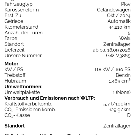
Fahrzeugtyp
Pkw
Karosserieform
Geländewagen
Erst-Zul.
Okt / 2024
Getriebe
Automatik
Kilometerstand
44.210 km
Anzahl der Türen
5
Farbe
Weiß
Standort
Zentrallager
Lieferzeit
ab ca. 18.09.2026
Unsere Nummer
GW-V3865
Motor:
kW / PS
118 kW / 160 PS
Treibstoff
Benzin
Hubraum
1.469 cm³
Umweltnormen:
Umweltplakette
1 (None)
Verbrauch und Emissionen nach WLTP:
Kraftstoffverbr. komb.
5,7 l/100km
CO
-Emissionen komb.
129 g/km
2
CO
-Klasse
D
2
Standort
Zentrallager