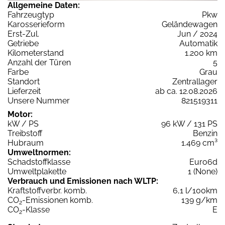
Allgemeine Daten:
Fahrzeugtyp
Pkw
Karosserieform
Geländewagen
Erst-Zul.
Jun / 2024
Getriebe
Automatik
Kilometerstand
1.200 km
Anzahl der Türen
5
Farbe
Grau
Standort
Zentrallager
Lieferzeit
ab ca. 12.08.2026
Unsere Nummer
821519311
Motor:
kW / PS
96 kW / 131 PS
Treibstoff
Benzin
Hubraum
1.469 cm³
Umweltnormen:
Schadstoffklasse
Euro6d
Umweltplakette
1 (None)
Verbrauch und Emissionen nach WLTP:
Kraftstoffverbr. komb.
6,1 l/100km
CO
-Emissionen komb.
139 g/km
2
CO
-Klasse
E
2