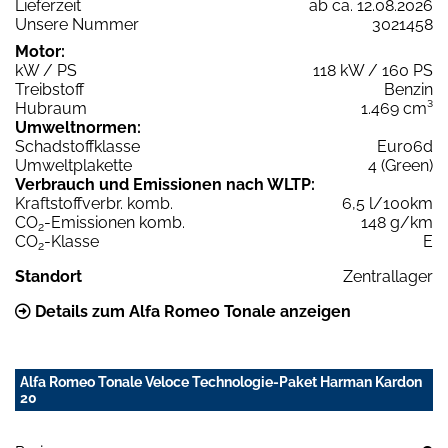
Lieferzeit
ab ca. 12.08.2026
Unsere Nummer
3021458
Motor:
kW / PS
118 kW / 160 PS
Treibstoff
Benzin
Hubraum
1.469 cm³
Umweltnormen:
Schadstoffklasse
Euro6d
Umweltplakette
4 (Green)
Verbrauch und Emissionen nach WLTP:
Kraftstoffverbr. komb.
6,5 l/100km
CO
-Emissionen komb.
148 g/km
2
CO
-Klasse
E
2
Standort
Zentrallager
Details zum Alfa Romeo Tonale anzeigen
Alfa Romeo Tonale Veloce Technologie-Paket Harman Kardon
20