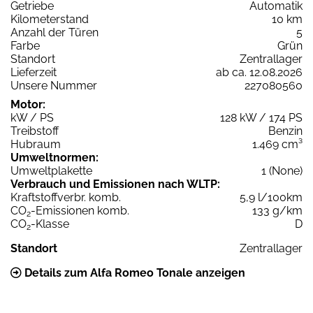
Getriebe
Automatik
Kilometerstand
10 km
Anzahl der Türen
5
Farbe
Grün
Standort
Zentrallager
Lieferzeit
ab ca. 12.08.2026
Unsere Nummer
227080560
Motor:
kW / PS
128 kW / 174 PS
Treibstoff
Benzin
Hubraum
1.469 cm³
Umweltnormen:
Umweltplakette
1 (None)
Verbrauch und Emissionen nach WLTP:
Kraftstoffverbr. komb.
5,9 l/100km
CO
-Emissionen komb.
133 g/km
2
CO
-Klasse
D
2
Standort
Zentrallager
Details zum Alfa Romeo Tonale anzeigen