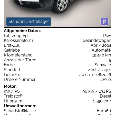
Standort Zentrallager
Allgemeine Daten:
Fahrzeugtyp
Pkw
Karosserieform
Geländewagen
Erst-Zul.
Apr / 2024
Getriebe
Automatik
Kilometerstand
19.450 km
Anzahl der Türen
5
Farbe
Schwarz
Standort
Zentrallager
Lieferzeit
ab ca. 12.08.2026
Unsere Nummer
12563
Motor:
kW / PS
96 kW / 131 PS
Treibstoff
Diesel
Hubraum
1.598 cm³
Umweltnormen:
Schadstoffklasse
Euro6d