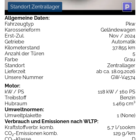
Standort Zentrallager
Allgemeine Daten:
Fahrzeugtyp
Pkw
Karosserieform
Geländewagen
Erst-Zul.
Nov / 2024
Getriebe
Automatik
Kilometerstand
37.855 km
Anzahl der Türen
5
Farbe
Grau
Standort
Zentrallager
Lieferzeit
ab ca. 18.09.2026
Unsere Nummer
GW-V4574
Motor:
kW / PS
118 kW / 160 PS
Treibstoff
Benzin
Hubraum
1.469 cm³
Umweltnormen:
Umweltplakette
1 (None)
Verbrauch und Emissionen nach WLTP:
Kraftstoffverbr. komb.
5,7 l/100km
CO
-Emissionen komb.
129 g/km
2
CO
-Klasse
D