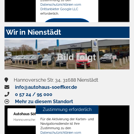
Zustimmung zu den
Datenschutzrichtlinien vom
Drittanbieter Google LLC
erforderlich.
Zustimmen
Wir in Nienstädt
und
aktivieren
Hannoversche Str. 34, 31688 Nienstädt
info@autohaus-soeffker.de
0 57 24 / 95 000
Mehr zu diesem Standort
Zustimmung erforderlich
Autohaus Söffker GmbH
Für die Aktivierung der Karten- und
Hannoversche Str. 34, 31688 Nienstädt
Navigationsdienste ist Ihre
Zustimmung zu den
Datenschutzrichtlinien vom