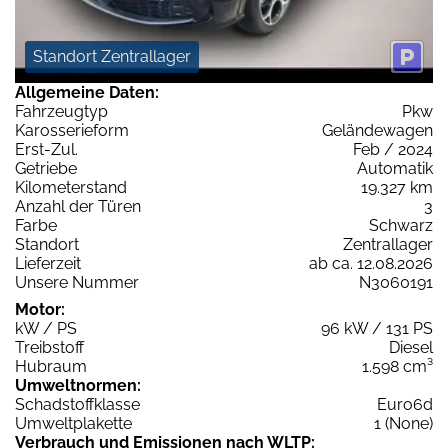
Standort Zentrallager
Allgemeine Daten:
Fahrzeugtyp
Pkw
Karosserieform
Geländewagen
Erst-Zul.
Feb / 2024
Getriebe
Automatik
Kilometerstand
19.327 km
Anzahl der Türen
3
Farbe
Schwarz
Standort
Zentrallager
Lieferzeit
ab ca. 12.08.2026
Unsere Nummer
N3060191
Motor:
kW / PS
96 kW / 131 PS
Treibstoff
Diesel
Hubraum
1.598 cm³
Umweltnormen:
Schadstoffklasse
Euro6d
Umweltplakette
1 (None)
Verbrauch und Emissionen nach WLTP: