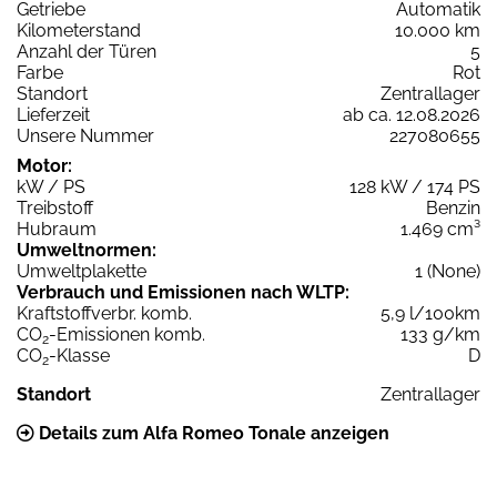
Getriebe
Automatik
Kilometerstand
10.000 km
Anzahl der Türen
5
Farbe
Rot
Standort
Zentrallager
Lieferzeit
ab ca. 12.08.2026
Unsere Nummer
227080655
Motor:
kW / PS
128 kW / 174 PS
Treibstoff
Benzin
Hubraum
1.469 cm³
Umweltnormen:
Umweltplakette
1 (None)
Verbrauch und Emissionen nach WLTP:
Kraftstoffverbr. komb.
5,9 l/100km
CO
-Emissionen komb.
133 g/km
2
CO
-Klasse
D
2
Standort
Zentrallager
Details zum Alfa Romeo Tonale anzeigen