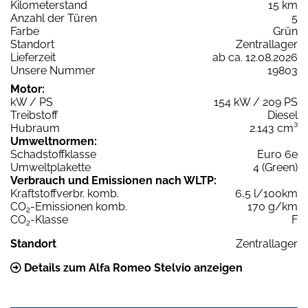
Kilometerstand
15 km
Anzahl der Türen
5
Farbe
Grün
Standort
Zentrallager
Lieferzeit
ab ca. 12.08.2026
Unsere Nummer
19803
Motor:
kW / PS
154 kW / 209 PS
Treibstoff
Diesel
Hubraum
2.143 cm³
Umweltnormen:
Schadstoffklasse
Euro 6e
Umweltplakette
4 (Green)
Verbrauch und Emissionen nach WLTP:
Kraftstoffverbr. komb.
6,5 l/100km
CO
-Emissionen komb.
170 g/km
2
CO
-Klasse
F
2
Standort
Zentrallager
Details zum Alfa Romeo Stelvio anzeigen