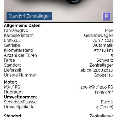
Standort Zentrallager
Allgemeine Daten:
Fahrzeugtyp
Pkw
Karosserieform
Geländewagen
Erst-Zul.
Jun / 2021
Getriebe
Automatik
Kilometerstand
57.316 km
Anzahl der Türen
5
Farbe
Schwarz
Standort
Zentrallager
Lieferzeit
ab ca. 12.08.2026
Unsere Nummer
G0024416
Motor:
kW / PS
206 kW / 280 PS
Hubraum
1.995 cm³
Umweltnormen:
Schadstoffklasse
Euro6
Umweltplakette
4 (Green)
Standort
Zentrallager