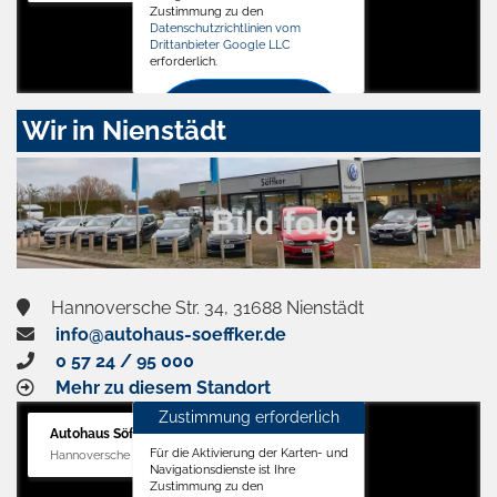
Zustimmung zu den
Datenschutzrichtlinien vom
Drittanbieter Google LLC
erforderlich.
Zustimmen
Wir in Nienstädt
und
aktivieren
Hannoversche Str. 34, 31688 Nienstädt
info@autohaus-soeffker.de
0 57 24 / 95 000
Mehr zu diesem Standort
Zustimmung erforderlich
Autohaus Söffker GmbH
Für die Aktivierung der Karten- und
Hannoversche Str. 34, 31688 Nienstädt
Navigationsdienste ist Ihre
Zustimmung zu den