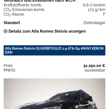
Verbrauch und Emissionen nach WLTP:
Kraftstoffverbr. komb.
6,6 l/100km
CO
-Emissionen komb.
173 g/km
2
CO
-Klasse
F
2
Standort
Zentrallager
Details zum Alfa Romeo Stelvio anzeigen
Alfa Romeo Stelvio QUADRIFOGLIO 2.9 AT8-Q4 #NAVI XENON
DAB+
Preis:
51.250,00 €
MWSt:
ausweisbar