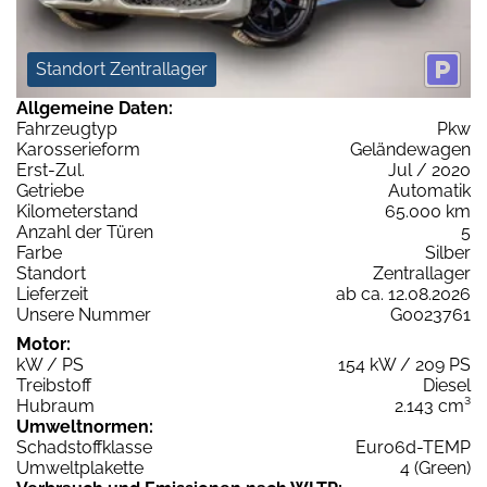
Standort Zentrallager
Allgemeine Daten:
Fahrzeugtyp
Pkw
Karosserieform
Geländewagen
Erst-Zul.
Jul / 2020
Getriebe
Automatik
Kilometerstand
65.000 km
Anzahl der Türen
5
Farbe
Silber
Standort
Zentrallager
Lieferzeit
ab ca. 12.08.2026
Unsere Nummer
G0023761
Motor:
kW / PS
154 kW / 209 PS
Treibstoff
Diesel
Hubraum
2.143 cm³
Umweltnormen:
Schadstoffklasse
Euro6d-TEMP
Umweltplakette
4 (Green)