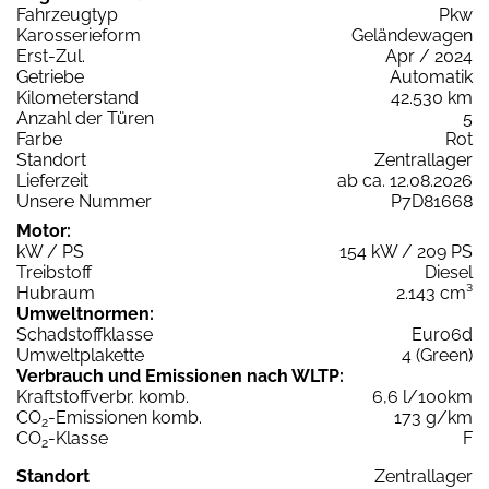
Fahrzeugtyp
Pkw
Karosserieform
Geländewagen
Erst-Zul.
Apr / 2024
Getriebe
Automatik
Kilometerstand
42.530 km
Anzahl der Türen
5
Farbe
Rot
Standort
Zentrallager
Lieferzeit
ab ca. 12.08.2026
Unsere Nummer
P7D81668
Motor:
kW / PS
154 kW / 209 PS
Treibstoff
Diesel
Hubraum
2.143 cm³
Umweltnormen:
Schadstoffklasse
Euro6d
Umweltplakette
4 (Green)
Verbrauch und Emissionen nach WLTP:
Kraftstoffverbr. komb.
6,6 l/100km
CO
-Emissionen komb.
173 g/km
2
CO
-Klasse
F
2
Standort
Zentrallager