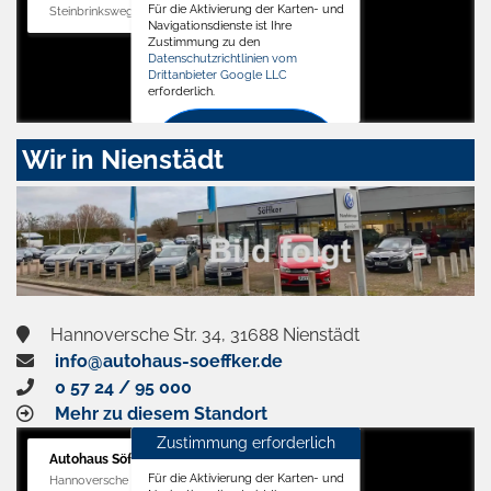
Für die Aktivierung der Karten- und
Steinbrinksweg 12, 31840 Hessisch Oldendorf
Navigationsdienste ist Ihre
Zustimmung zu den
Datenschutzrichtlinien vom
Drittanbieter Google LLC
erforderlich.
Zustimmen
Wir in Nienstädt
und
aktivieren
Hannoversche Str. 34, 31688 Nienstädt
info@autohaus-soeffker.de
0 57 24 / 95 000
Mehr zu diesem Standort
Zustimmung erforderlich
Autohaus Söffker GmbH
Für die Aktivierung der Karten- und
Hannoversche Str. 34, 31688 Nienstädt