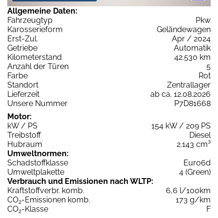
Allgemeine Daten:
Fahrzeugtyp
Pkw
Karosserieform
Geländewagen
Erst-Zul.
Apr / 2024
Getriebe
Automatik
Kilometerstand
42.530 km
Anzahl der Türen
5
Farbe
Rot
Standort
Zentrallager
Lieferzeit
ab ca. 12.08.2026
Unsere Nummer
P7D81668
Motor:
kW / PS
154 kW / 209 PS
Treibstoff
Diesel
Hubraum
2.143 cm³
Umweltnormen:
Schadstoffklasse
Euro6d
Umweltplakette
4 (Green)
Verbrauch und Emissionen nach WLTP:
Kraftstoffverbr. komb.
6,6 l/100km
CO
-Emissionen komb.
173 g/km
2
CO
-Klasse
F
2