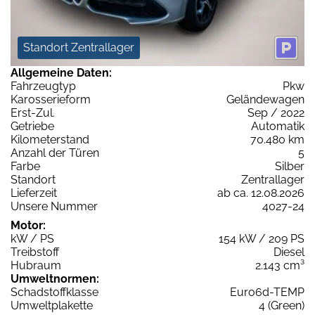
Standort Zentrallager
Allgemeine Daten:
Fahrzeugtyp
Pkw
Karosserieform
Geländewagen
Erst-Zul.
Sep / 2022
Getriebe
Automatik
Kilometerstand
70.480 km
Anzahl der Türen
5
Farbe
Silber
Standort
Zentrallager
Lieferzeit
ab ca. 12.08.2026
Unsere Nummer
4027-24
Motor:
kW / PS
154 kW / 209 PS
Treibstoff
Diesel
Hubraum
2.143 cm³
Umweltnormen:
Schadstoffklasse
Euro6d-TEMP
Umweltplakette
4 (Green)