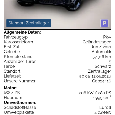
Standort Zentrallager
Allgemeine Daten:
Fahrzeugtyp
Pkw
Karosserieform
Geländewagen
Erst-Zul.
Jun / 2021
Getriebe
Automatik
Kilometerstand
57.316 km
Anzahl der Türen
5
Farbe
Schwarz
Standort
Zentrallager
Lieferzeit
ab ca. 12.08.2026
Unsere Nummer
G0024416
Motor:
kW / PS
206 kW / 280 PS
Hubraum
1.995 cm³
Umweltnormen:
Schadstoffklasse
Euro6
Umweltplakette
4 (Green)