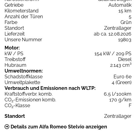
Getriebe
Automatik
Kilometerstand
15 km
Anzahl der Türen
5
Farbe
Grün
Standort
Zentrallager
Lieferzeit
ab ca. 12.08.2026
Unsere Nummer
19803
Motor:
kW / PS
154 kW / 209 PS
Treibstoff
Diesel
Hubraum
2.143 cm³
Umweltnormen:
Schadstoffklasse
Euro 6e
Umweltplakette
4 (Green)
Verbrauch und Emissionen nach WLTP:
Kraftstoffverbr. komb.
6,5 l/100km
CO
-Emissionen komb.
170 g/km
2
CO
-Klasse
F
2
Standort
Zentrallager
Details zum Alfa Romeo Stelvio anzeigen