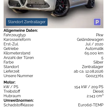
Standort Zentrallager
Allgemeine Daten:
Fahrzeugtyp
Pkw
Karosserieform
Geländewagen
Erst-Zul.
Jul / 2020
Getriebe
Automatik
Kilometerstand
65.000 km
Anzahl der Türen
5
Farbe
Silber
Standort
Zentrallager
Lieferzeit
ab ca. 12.08.2026
Unsere Nummer
G0023761
Motor:
kW / PS
154 kW / 209 PS
Treibstoff
Diesel
Hubraum
2.143 cm³
Umweltnormen:
Schadstoffklasse
Euro6d-TEMP