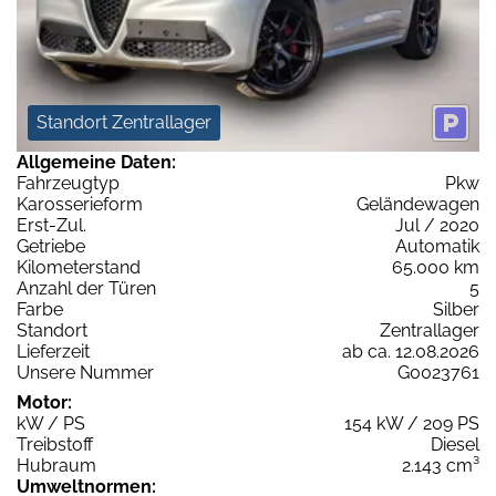
Standort Zentrallager
Allgemeine Daten:
Fahrzeugtyp
Pkw
Karosserieform
Geländewagen
Erst-Zul.
Jul / 2020
Getriebe
Automatik
Kilometerstand
65.000 km
Anzahl der Türen
5
Farbe
Silber
Standort
Zentrallager
Lieferzeit
ab ca. 12.08.2026
Unsere Nummer
G0023761
Motor:
kW / PS
154 kW / 209 PS
Treibstoff
Diesel
Hubraum
2.143 cm³
Umweltnormen: