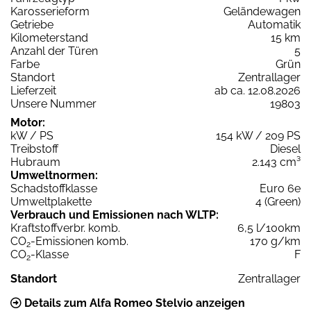
Karosserieform
Geländewagen
Getriebe
Automatik
Kilometerstand
15 km
Anzahl der Türen
5
Farbe
Grün
Standort
Zentrallager
Lieferzeit
ab ca. 12.08.2026
Unsere Nummer
19803
Motor:
kW / PS
154 kW / 209 PS
Treibstoff
Diesel
Hubraum
2.143 cm³
Umweltnormen:
Schadstoffklasse
Euro 6e
Umweltplakette
4 (Green)
Verbrauch und Emissionen nach WLTP:
Kraftstoffverbr. komb.
6,5 l/100km
CO
-Emissionen komb.
170 g/km
2
CO
-Klasse
F
2
Standort
Zentrallager
Details zum Alfa Romeo Stelvio anzeigen