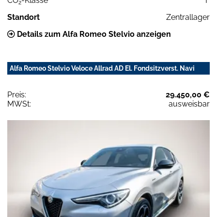
CO
-Klasse
F
2
Standort
Zentrallager
Details zum Alfa Romeo Stelvio anzeigen
Alfa Romeo Stelvio Veloce Allrad AD El. Fondsitzverst. Navi
Preis:
29.450,00 €
MWSt:
ausweisbar