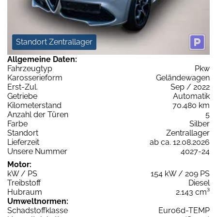
Standort Zentrallager
Allgemeine Daten:
Fahrzeugtyp
Pkw
Karosserieform
Geländewagen
Erst-Zul.
Sep / 2022
Getriebe
Automatik
Kilometerstand
70.480 km
Anzahl der Türen
5
Farbe
Silber
Standort
Zentrallager
Lieferzeit
ab ca. 12.08.2026
Unsere Nummer
4027-24
Motor:
kW / PS
154 kW / 209 PS
Treibstoff
Diesel
Hubraum
2.143 cm³
Umweltnormen:
Schadstoffklasse
Euro6d-TEMP