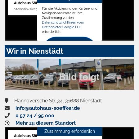
Autohaus Söffker GmbH
Für die Aktivierung der Karten- und
Steinbrinksweg 12, 31840 Hessisch Oldendorf
Navigationsdienste ist Ihre
Zustimmung zu den
Datenschutzrichtlinien vom
Drittanbieter Google LLC
erforderlich.
Zustimmen
Wir in Nienstädt
und
aktivieren
Hannoversche Str. 34, 31688 Nienstädt
info@autohaus-soeffker.de
0 57 24 / 95 000
Mehr zu diesem Standort
Zustimmung erforderlich
Autohaus Söffker GmbH