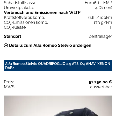
Schadstoffklasse
Euro6d-TEMP
Umweltplakette
4 (Green)
Verbrauch und Emissionen nach WLTP:
Kraftstoffverbr. komb.
6,6 l/100km
CO
-Emissionen komb.
173 g/km
2
CO
-Klasse
F
2
Standort
Zentrallager
Details zum Alfa Romeo Stelvio anzeigen
Alfa Romeo Stelvio QUADRIFOGLIO 2.9 AT8-Q4 #NAVI XENON
DAB+
Preis:
51.250,00 €
MWSt:
ausweisbar