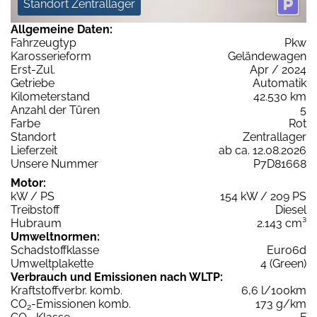
Standort Zentrallager
Allgemeine Daten:
Fahrzeugtyp
Pkw
Karosserieform
Geländewagen
Erst-Zul.
Apr / 2024
Getriebe
Automatik
Kilometerstand
42.530 km
Anzahl der Türen
5
Farbe
Rot
Standort
Zentrallager
Lieferzeit
ab ca. 12.08.2026
Unsere Nummer
P7D81668
Motor:
kW / PS
154 kW / 209 PS
Treibstoff
Diesel
Hubraum
2.143 cm³
Umweltnormen:
Schadstoffklasse
Euro6d
Umweltplakette
4 (Green)
Verbrauch und Emissionen nach WLTP:
Kraftstoffverbr. komb.
6,6 l/100km
CO
-Emissionen komb.
173 g/km
2