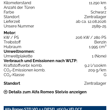
Kilometerstand
11.290 km
Anzahl der Türen
5
Farbe
Schwarz
Standort
Zentrallager
Lieferzeit
ab ca. 12.08.2026
Unsere Nummer
2589-25
Motor:
kW / PS
206 kW / 280 PS
Treibstoff
Benzin
Hubraum
1.995 cm³
Umweltnormen:
Umweltplakette
1 (None)
Verbrauch und Emissionen nach WLTP:
Kraftstoffverbr. komb.
9,2 l/100km
CO
-Emissionen komb.
209 g/km
2
CO
-Klasse
G
2
Standort
Zentrallager
Details zum Alfa Romeo Stelvio anzeigen
Alfa Romeo STELVIO 2,2 DIESEL 16V Q4 VELOCE