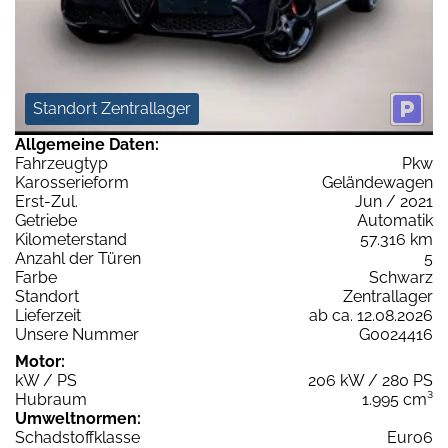
Standort Zentrallager
Allgemeine Daten:
Fahrzeugtyp
Pkw
Karosserieform
Geländewagen
Erst-Zul.
Jun / 2021
Getriebe
Automatik
Kilometerstand
57.316 km
Anzahl der Türen
5
Farbe
Schwarz
Standort
Zentrallager
Lieferzeit
ab ca. 12.08.2026
Unsere Nummer
G0024416
Motor:
kW / PS
206 kW / 280 PS
Hubraum
1.995 cm³
Umweltnormen:
Schadstoffklasse
Euro6