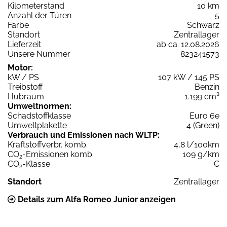
Kilometerstand
10 km
Anzahl der Türen
5
Farbe
Schwarz
Standort
Zentrallager
Lieferzeit
ab ca. 12.08.2026
Unsere Nummer
823241573
Motor:
kW / PS
107 kW / 145 PS
Treibstoff
Benzin
Hubraum
1.199 cm³
Umweltnormen:
Schadstoffklasse
Euro 6e
Umweltplakette
4 (Green)
Verbrauch und Emissionen nach WLTP:
Kraftstoffverbr. komb.
4,8 l/100km
CO
-Emissionen komb.
109 g/km
2
CO
-Klasse
C
2
Standort
Zentrallager
Details zum Alfa Romeo Junior anzeigen