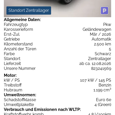
Standort Zentrallager
Allgemeine Daten:
Fahrzeugtyp
Pkw
Karosserieform
Geländewagen
Erst-Zul.
Mär / 2026
Getriebe
Automatik
Kilometerstand
2.500 km
Anzahl der Türen
5
Farbe
Schwarz
Standort
Zentrallager
Lieferzeit
ab ca. 12.08.2026
Unsere Nummer
823241569
Motor:
kW / PS
107 kW / 145 PS
Treibstoff
Benzin
Hubraum
1.199 cm³
Umweltnormen:
Schadstoffklasse
Euro 6e
Umweltplakette
4 (Green)
Verbrauch und Emissionen nach WLTP:
Kraftstoffverbr. komb.
4,8 l/100km