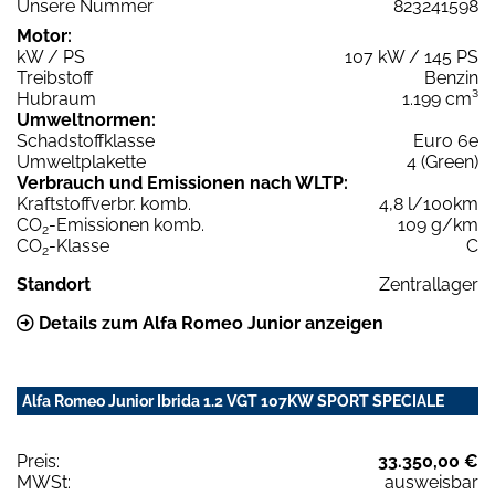
Unsere Nummer
823241598
Motor:
kW / PS
107 kW / 145 PS
Treibstoff
Benzin
Hubraum
1.199 cm³
Umweltnormen:
Schadstoffklasse
Euro 6e
Umweltplakette
4 (Green)
Verbrauch und Emissionen nach WLTP:
Kraftstoffverbr. komb.
4,8 l/100km
CO
-Emissionen komb.
109 g/km
2
CO
-Klasse
C
2
Standort
Zentrallager
Details zum Alfa Romeo Junior anzeigen
Alfa Romeo Junior Ibrida 1.2 VGT 107KW SPORT SPECIALE
Preis:
33.350,00 €
MWSt:
ausweisbar