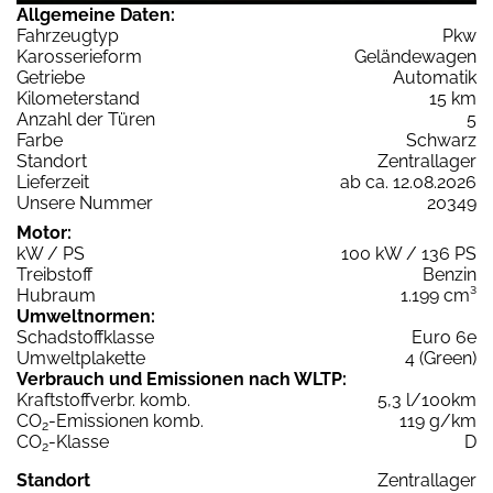
Allgemeine Daten:
Fahrzeugtyp
Pkw
Karosserieform
Geländewagen
Getriebe
Automatik
Kilometerstand
15 km
Anzahl der Türen
5
Farbe
Schwarz
Standort
Zentrallager
Lieferzeit
ab ca. 12.08.2026
Unsere Nummer
20349
Motor:
kW / PS
100 kW / 136 PS
Treibstoff
Benzin
Hubraum
1.199 cm³
Umweltnormen:
Schadstoffklasse
Euro 6e
Umweltplakette
4 (Green)
Verbrauch und Emissionen nach WLTP:
Kraftstoffverbr. komb.
5,3 l/100km
CO
-Emissionen komb.
119 g/km
2
CO
-Klasse
D
2
Standort
Zentrallager