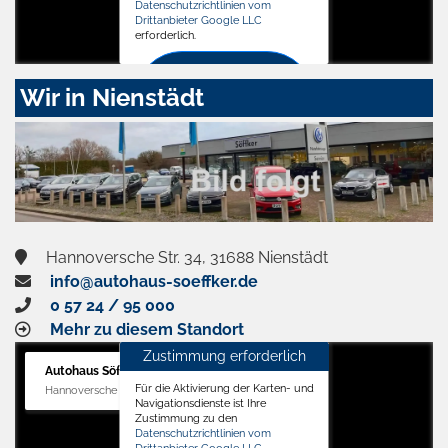
Datenschutzrichtlinien vom
Drittanbieter Google LLC
erforderlich.
Zustimmen
Wir in Nienstädt
und
aktivieren
Hannoversche Str. 34, 31688 Nienstädt
info@autohaus-soeffker.de
0 57 24 / 95 000
Mehr zu diesem Standort
Zustimmung erforderlich
Autohaus Söffker GmbH
Für die Aktivierung der Karten- und
Hannoversche Str. 34, 31688 Nienstädt
Navigationsdienste ist Ihre
Zustimmung zu den
Datenschutzrichtlinien vom
Drittanbieter Google LLC