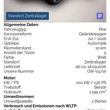
Standort Zentrallager
Allgemeine Daten:
Fahrzeugtyp
Pkw
Karosserieform
Geländewagen
Erst-Zul.
Jul / 2026
Getriebe
Automatik
Kilometerstand
10 km
Anzahl der Türen
5
Farbe
Weiß
Standort
Zentrallager
Lieferzeit
ab ca. 18.09.2026
Unsere Nummer
GW-V4716
Motor:
kW / PS
100 kW / 136 PS
Treibstoff
Benzin
Hubraum
1.199 cm³
Umweltnormen:
Umweltplakette
1 (None)
Verbrauch und Emissionen nach WLTP: