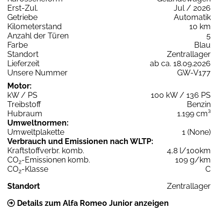
Erst-Zul.
Jul / 2026
Getriebe
Automatik
Kilometerstand
10 km
Anzahl der Türen
5
Farbe
Blau
Standort
Zentrallager
Lieferzeit
ab ca. 18.09.2026
Unsere Nummer
GW-V177
Motor:
kW / PS
100 kW / 136 PS
Treibstoff
Benzin
Hubraum
1.199 cm³
Umweltnormen:
Umweltplakette
1 (None)
Verbrauch und Emissionen nach WLTP:
Kraftstoffverbr. komb.
4,8 l/100km
CO
-Emissionen komb.
109 g/km
2
CO
-Klasse
C
2
Standort
Zentrallager
Details zum Alfa Romeo Junior anzeigen