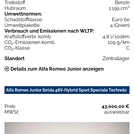
Treibstoff
Benzin
Hubraum
1.199 cm³
Umweltnormen:
Schadstoffklasse
Euro 6e
Umweltplakette
4 (Green)
Verbrauch und Emissionen nach WLTP:
Kraftstoffverbr. komb.
4,8 l/100km
CO
-Emissionen komb.
109 g/km
2
CO
-Klasse
C
2
Standort
Zentrallager
Details zum Alfa Romeo Junior anzeigen
Alfa Romeo Junior Ibrida 48V-Hybrid Sport Speciale Technolo
Preis:
43.000,00 €
MWSt:
ausweisbar