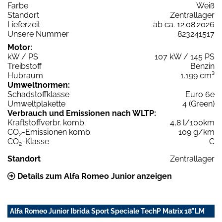
Farbe
Weiß
Standort
Zentrallager
Lieferzeit
ab ca. 12.08.2026
Unsere Nummer
823241517
Motor:
kW / PS
107 kW / 145 PS
Treibstoff
Benzin
Hubraum
1.199 cm³
Umweltnormen:
Schadstoffklasse
Euro 6e
Umweltplakette
4 (Green)
Verbrauch und Emissionen nach WLTP:
Kraftstoffverbr. komb.
4,8 l/100km
CO
-Emissionen komb.
109 g/km
2
CO
-Klasse
C
2
Standort
Zentrallager
Details zum Alfa Romeo Junior anzeigen
Alfa Romeo Junior Ibrida Sport Speciale TechP Matrix 18"LM