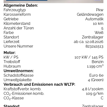
Allgemeine Daten:
Fahrzeugtyp
Pkw
Karosserieform
Geländewagen
Getriebe
Automatik
Kilometerstand
10 km
Anzahl der Türen
5
Farbe
Weiß
Standort
Zentrallager
Lieferzeit
ab ca. 12.08.2026
Unsere Nummer
823241513
Motor:
kW / PS
107 kW / 145 PS
Treibstoff
Benzin
Hubraum
1.199 cm³
Umweltnormen:
Schadstoffklasse
Euro 6e
Umweltplakette
4 (Green)
Verbrauch und Emissionen nach WLTP:
Kraftstoffverbr. komb.
4,8 l/100km
CO
-Emissionen komb.
109 g/km
2
CO
-Klasse
C
2
Standort
Zentrallager