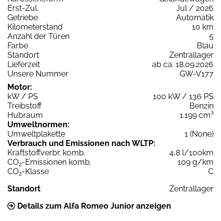
Erst-Zul.
Jul / 2026
Getriebe
Automatik
Kilometerstand
10 km
Anzahl der Türen
5
Farbe
Blau
Standort
Zentrallager
Lieferzeit
ab ca. 18.09.2026
Unsere Nummer
GW-V177
Motor:
kW / PS
100 kW / 136 PS
Treibstoff
Benzin
Hubraum
1.199 cm³
Umweltnormen:
Umweltplakette
1 (None)
Verbrauch und Emissionen nach WLTP:
Kraftstoffverbr. komb.
4,8 l/100km
CO
-Emissionen komb.
109 g/km
2
CO
-Klasse
C
2
Standort
Zentrallager
Details zum Alfa Romeo Junior anzeigen