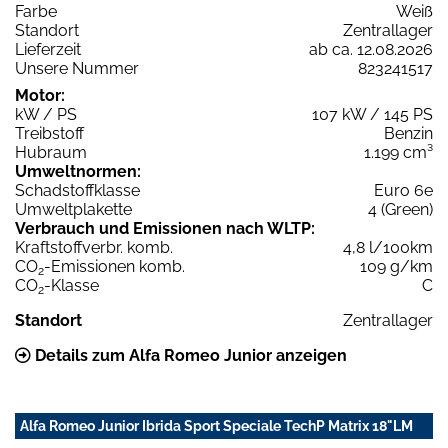
Farbe
Weiß
Standort
Zentrallager
Lieferzeit
ab ca. 12.08.2026
Unsere Nummer
823241517
Motor:
kW / PS
107 kW / 145 PS
Treibstoff
Benzin
Hubraum
1.199 cm³
Umweltnormen:
Schadstoffklasse
Euro 6e
Umweltplakette
4 (Green)
Verbrauch und Emissionen nach WLTP:
Kraftstoffverbr. komb.
4,8 l/100km
CO
-Emissionen komb.
109 g/km
2
CO
-Klasse
C
2
Standort
Zentrallager
Details zum Alfa Romeo Junior anzeigen
Alfa Romeo Junior Ibrida Sport Speciale TechP Matrix 18"LM