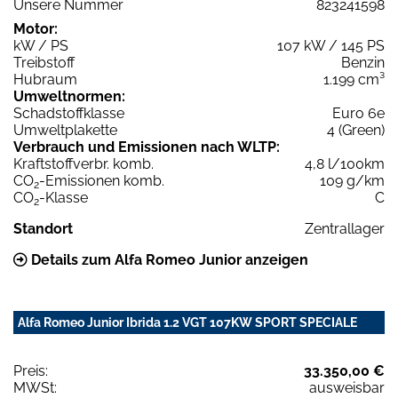
Unsere Nummer
823241598
Motor:
kW / PS
107 kW / 145 PS
Treibstoff
Benzin
Hubraum
1.199 cm³
Umweltnormen:
Schadstoffklasse
Euro 6e
Umweltplakette
4 (Green)
Verbrauch und Emissionen nach WLTP:
Kraftstoffverbr. komb.
4,8 l/100km
CO
-Emissionen komb.
109 g/km
2
CO
-Klasse
C
2
Standort
Zentrallager
Details zum Alfa Romeo Junior anzeigen
Alfa Romeo Junior Ibrida 1.2 VGT 107KW SPORT SPECIALE
Preis:
33.350,00 €
MWSt:
ausweisbar