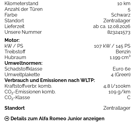
Kilometerstand
10 km
Anzahl der Türen
5
Farbe
Schwarz
Standort
Zentrallager
Lieferzeit
ab ca. 12.08.2026
Unsere Nummer
823241573
Motor:
kW / PS
107 kW / 145 PS
Treibstoff
Benzin
Hubraum
1.199 cm³
Umweltnormen:
Schadstoffklasse
Euro 6e
Umweltplakette
4 (Green)
Verbrauch und Emissionen nach WLTP:
Kraftstoffverbr. komb.
4,8 l/100km
CO
-Emissionen komb.
109 g/km
2
CO
-Klasse
C
2
Standort
Zentrallager
Details zum Alfa Romeo Junior anzeigen