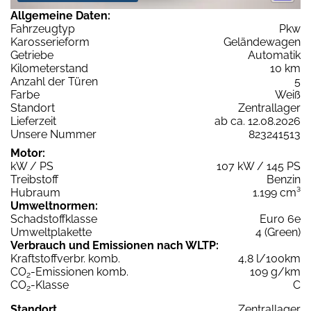
Allgemeine Daten:
Fahrzeugtyp
Pkw
Karosserieform
Geländewagen
Getriebe
Automatik
Kilometerstand
10 km
Anzahl der Türen
5
Farbe
Weiß
Standort
Zentrallager
Lieferzeit
ab ca. 12.08.2026
Unsere Nummer
823241513
Motor:
kW / PS
107 kW / 145 PS
Treibstoff
Benzin
Hubraum
1.199 cm³
Umweltnormen:
Schadstoffklasse
Euro 6e
Umweltplakette
4 (Green)
Verbrauch und Emissionen nach WLTP:
Kraftstoffverbr. komb.
4,8 l/100km
CO
-Emissionen komb.
109 g/km
2
CO
-Klasse
C
2
Standort
Zentrallager