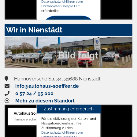
Datenschutzrichtlinien vom
Drittanbieter Google LLC
erforderlich.
Zustimmen
Wir in Nienstädt
und
aktivieren
Hannoversche Str. 34, 31688 Nienstädt
info@autohaus-soeffker.de
0 57 24 / 95 000
Mehr zu diesem Standort
Zustimmung erforderlich
Autohaus Söffker GmbH
Für die Aktivierung der Karten- und
Hannoversche Str. 34, 31688 Nienstädt
Navigationsdienste ist Ihre
Zustimmung zu den
Datenschutzrichtlinien vom
Drittanbieter Google LLC