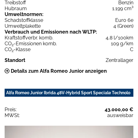
Treibstoff
Benzin
Hubraum
1.199 cm³
Umweltnormen:
Schadstoffklasse
Euro 6e
Umweltplakette
4 (Green)
Verbrauch und Emissionen nach WLTP:
Kraftstoffverbr. komb.
4,8 l/100km
CO
-Emissionen komb.
109 g/km
2
CO
-Klasse
C
2
Standort
Zentrallager
Details zum Alfa Romeo Junior anzeigen
Alfa Romeo Junior Ibrida 48V-Hybrid Sport Speciale Technolo
Preis:
43.000,00 €
MWSt:
ausweisbar