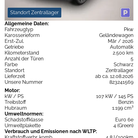
Standort Zentrallager
Allgemeine Daten:
Fahrzeugtyp
Pkw
Karosserieform
Geländewagen
Erst-Zul.
Mär / 2026
Getriebe
Automatik
Kilometerstand
2.500 km
Anzahl der Türen
5
Farbe
Schwarz
Standort
Zentrallager
Lieferzeit
ab ca. 12.08.2026
Unsere Nummer
823241569
Motor:
kW / PS
107 kW / 145 PS
Treibstoff
Benzin
Hubraum
1.199 cm³
Umweltnormen:
Schadstoffklasse
Euro 6e
Umweltplakette
4 (Green)
Verbrauch und Emissionen nach WLTP:
Kraftstoffverbr. komb.
4,8 l/100km