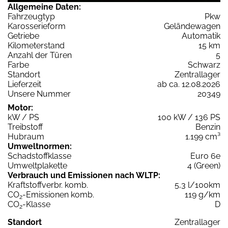
Allgemeine Daten:
Fahrzeugtyp
Pkw
Karosserieform
Geländewagen
Getriebe
Automatik
Kilometerstand
15 km
Anzahl der Türen
5
Farbe
Schwarz
Standort
Zentrallager
Lieferzeit
ab ca. 12.08.2026
Unsere Nummer
20349
Motor:
kW / PS
100 kW / 136 PS
Treibstoff
Benzin
Hubraum
1.199 cm³
Umweltnormen:
Schadstoffklasse
Euro 6e
Umweltplakette
4 (Green)
Verbrauch und Emissionen nach WLTP:
Kraftstoffverbr. komb.
5,3 l/100km
CO
-Emissionen komb.
119 g/km
2
CO
-Klasse
D
2
Standort
Zentrallager