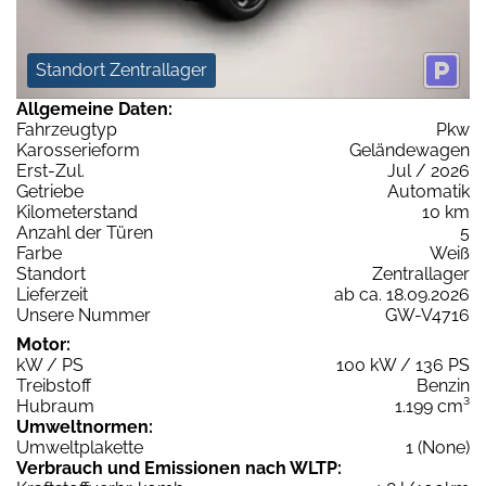
Standort Zentrallager
Allgemeine Daten:
Fahrzeugtyp
Pkw
Karosserieform
Geländewagen
Erst-Zul.
Jul / 2026
Getriebe
Automatik
Kilometerstand
10 km
Anzahl der Türen
5
Farbe
Weiß
Standort
Zentrallager
Lieferzeit
ab ca. 18.09.2026
Unsere Nummer
GW-V4716
Motor:
kW / PS
100 kW / 136 PS
Treibstoff
Benzin
Hubraum
1.199 cm³
Umweltnormen:
Umweltplakette
1 (None)
Verbrauch und Emissionen nach WLTP: