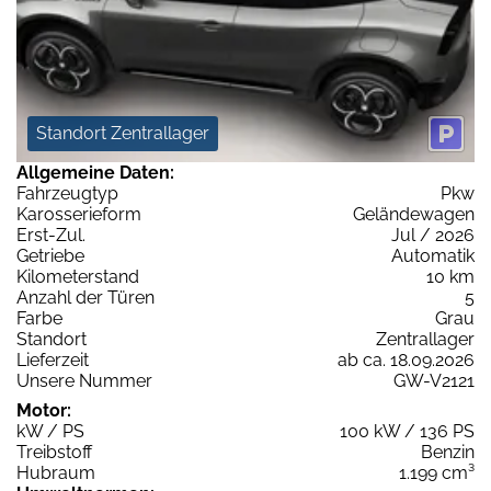
Standort Zentrallager
Allgemeine Daten:
Fahrzeugtyp
Pkw
Karosserieform
Geländewagen
Erst-Zul.
Jul / 2026
Getriebe
Automatik
Kilometerstand
10 km
Anzahl der Türen
5
Farbe
Grau
Standort
Zentrallager
Lieferzeit
ab ca. 18.09.2026
Unsere Nummer
GW-V2121
Motor:
kW / PS
100 kW / 136 PS
Treibstoff
Benzin
Hubraum
1.199 cm³