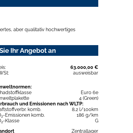
rtes, aber qualitativ hochwertiges
Sie Ihr Angebot an
eis:
63.000,00 €
WSt:
ausweisbar
mweltnormen:
hadstoffklasse
Euro 6e
weltplakette
4 (Green)
rbrauch und Emissionen nach WLTP:
aftstoffverbr. komb.
8,2 l/100km
O
-Emissionen komb.
186 g/km
2
O
-Klasse
G
2
andort
Zentrallager