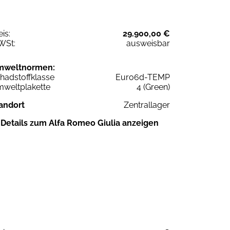
eis:
29.900,00 €
WSt:
ausweisbar
mweltnormen:
hadstoffklasse
Euro6d-TEMP
weltplakette
4 (Green)
andort
Zentrallager
Details zum Alfa Romeo Giulia anzeigen