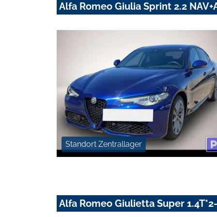
Alfa Romeo Giulia Sprint 2.2 NA
Standort Zentrallager
Alfa Romeo Giulietta Super 1.4T*