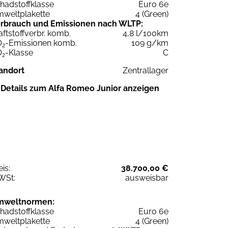
hadstoffklasse
Euro 6e
weltplakette
4 (Green)
rbrauch und Emissionen nach WLTP:
aftstoffverbr. komb.
4,8 l/100km
O
-Emissionen komb.
109 g/km
2
O
-Klasse
C
2
andort
Zentrallager
Details zum Alfa Romeo Junior anzeigen
eis:
38.700,00 €
WSt:
ausweisbar
mweltnormen:
hadstoffklasse
Euro 6e
weltplakette
4 (Green)