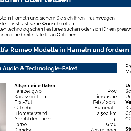
te in Hameln und sichern Sie sich Ihren Traumwagen.
len lässt fast keine Wünsche offen.
en technologischen Features suchen oder sich für ein preiswe
hnen eine breite Palette an Optionen.
lfa Romeo Modelle in Hameln und fordern 
Pr
m Audio & Technologie-Paket
M
Allgemeine Daten:
U
Fahrzeugtyp
Pkw
Sc
Karosserieform
Limousine
Um
Erst-Zul.
Feb / 2026
Ve
Getriebe
Automatik
Kr
Kilometerstand
12.500 km
C
Anzahl der Türen
5
C
Farbe
Grau
St
Standort
Zentrallager