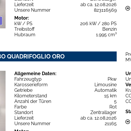
Lieferzeit
ab ca. 12.08.2026
Unsere Nummer
823116569
Motor:
kW / PS
206 kW / 280 PS
Treibstoff
Benzin
Hubraum
1.995 cm³
Pr
URBO QUADRIFOGLIO ORO
M
Allgemeine Daten:
U
Fahrzeugtyp
Pkw
Um
Karosserieform
Limousine
Ve
Getriebe
Automatik
Kr
Kilometerstand
15 km
C
Anzahl der Türen
5
C
Farbe
Rot
St
Standort
Zentrallager
Lieferzeit
ab ca. 12.08.2026
Unsere Nummer
21165