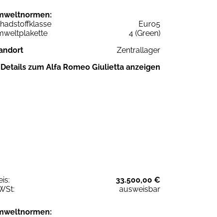
mweltnormen:
hadstoffklasse
Euro5
weltplakette
4 (Green)
andort
Zentrallager
Details zum Alfa Romeo Giulietta anzeigen
eis:
33.500,00 €
WSt:
ausweisbar
mweltnormen: