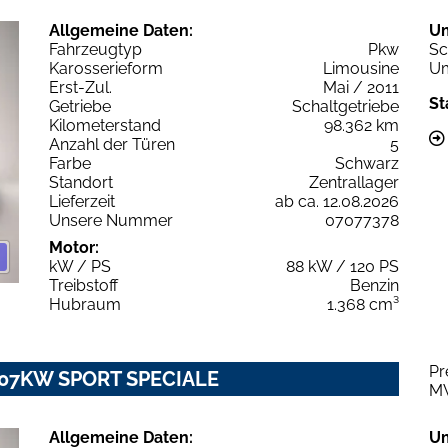
Allgemeine Daten:
U
Fahrzeugtyp
Pkw
Sc
Karosserieform
Limousine
Um
Erst-Zul.
Mai / 2011
St
Getriebe
Schaltgetriebe
Kilometerstand
98.362 km
Anzahl der Türen
5
Farbe
Schwarz
Standort
Zentrallager
Lieferzeit
ab ca. 12.08.2026
Unsere Nummer
07077378
Motor:
kW / PS
88 kW / 120 PS
Treibstoff
Benzin
Hubraum
1.368 cm³
Pr
T 107KW SPORT SPECIALE
M
Allgemeine Daten:
U