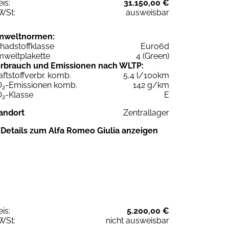
eis:
31.150,00 €
WSt:
ausweisbar
mweltnormen:
hadstoffklasse
Euro6d
weltplakette
4 (Green)
rbrauch und Emissionen nach WLTP:
aftstoffverbr. komb.
5,4 l/100km
O
-Emissionen komb.
142 g/km
2
O
-Klasse
E
2
andort
Zentrallager
Details zum Alfa Romeo Giulia anzeigen
eis:
5.200,00 €
WSt:
nicht ausweisbar