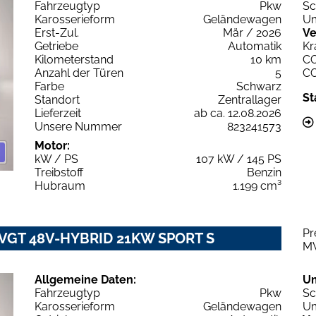
Fahrzeugtyp
Pkw
Sc
Karosserieform
Geländewagen
Um
Erst-Zul.
Mär / 2026
Ve
Getriebe
Automatik
Kr
Kilometerstand
10 km
C
Anzahl der Türen
5
C
Farbe
Schwarz
St
Standort
Zentrallager
Lieferzeit
ab ca. 12.08.2026
Unsere Nummer
823241573
Motor:
kW / PS
107 kW / 145 PS
Treibstoff
Benzin
Hubraum
1.199 cm³
Pr
2 VGT 48V-HYBRID 21KW SPORT S
M
Allgemeine Daten:
U
Fahrzeugtyp
Pkw
Sc
Karosserieform
Geländewagen
Um