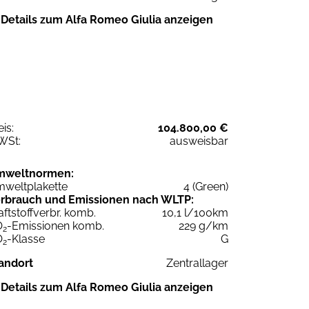
Details zum Alfa Romeo Giulia anzeigen
eis:
104.800,00 €
WSt:
ausweisbar
mweltnormen:
weltplakette
4 (Green)
rbrauch und Emissionen nach WLTP:
aftstoffverbr. komb.
10,1 l/100km
O
-Emissionen komb.
229 g/km
2
O
-Klasse
G
2
andort
Zentrallager
Details zum Alfa Romeo Giulia anzeigen