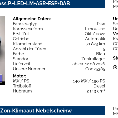
Pr
V+Ass.P.+LED+LM+ASR+ESP+DAB
M
Allgemeine Daten:
U
Fahrzeugtyp
Pkw
Sc
Karosserieform
Limousine
Um
Erst-Zul.
Okt / 2022
Ve
Getriebe
Automatik
Kr
Kilometerstand
71.823 km
C
Anzahl der Türen
5
C
Farbe
Blau
St
Standort
Zentrallager
Lieferzeit
ab ca. 12.08.2026
Unsere Nummer
G0025385
Motor:
kW / PS
140 kW / 190 PS
Treibstoff
Diesel
Hubraum
2.143 cm³
Pr
2-Zon-Klimaaut Nebelscheinw
M