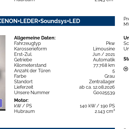
Pr
M+XENON+LEDER+Soundsys+LED
M
Allgemeine Daten:
U
Fahrzeugtyp
Pkw
Sc
Karosserieform
Limousine
Um
Erst-Zul.
Jun / 2021
St
Getriebe
Automatik
Kilometerstand
77.768 km
Anzahl der Türen
5
Farbe
Grau
Standort
Zentrallager
Lieferzeit
ab ca. 12.08.2026
Unsere Nummer
G0025539
Motor:
kW / PS
140 kW / 190 PS
Hubraum
2.143 cm³