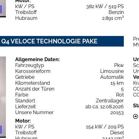
Motor:
kW / PS
382 kW / 519 PS
Treibstoff
Benzin
Hubraum
2.891 cm³
Pr
6V Q4 VELOCE TECHNOLOGIE PAKE
M
Allgemeine Daten:
U
Fahrzeugtyp
Pkw
Sc
Karosserieform
Limousine
Um
Getriebe
Automatik
Ve
Kilometerstand
15 km
Kr
Anzahl der Türen
5
C
Farbe
Rot
C
Standort
Zentrallager
St
Lieferzeit
ab ca. 12.08.2026
Unsere Nummer
20153
Motor:
kW / PS
154 kW / 209 PS
Treibstoff
Diesel
Hubraum
2.143 cm³