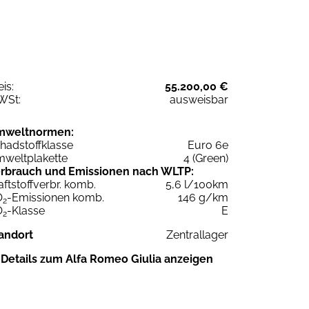
eis:
55.200,00 €
WSt:
ausweisbar
mweltnormen:
hadstoffklasse
Euro 6e
weltplakette
4 (Green)
rbrauch und Emissionen nach WLTP:
aftstoffverbr. komb.
5,6 l/100km
O
-Emissionen komb.
146 g/km
2
O
-Klasse
E
2
andort
Zentrallager
Details zum Alfa Romeo Giulia anzeigen