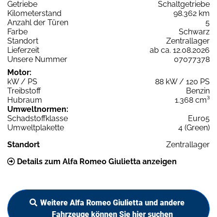
Getriebe
Schaltgetriebe
Kilometerstand
98.362 km
Anzahl der Türen
5
Farbe
Schwarz
Standort
Zentrallager
Lieferzeit
ab ca. 12.08.2026
Unsere Nummer
07077378
Motor:
kW / PS
88 kW / 120 PS
Treibstoff
Benzin
Hubraum
1.368 cm³
Umweltnormen:
Schadstoffklasse
Euro5
Umweltplakette
4 (Green)
Standort
Zentrallager
Details zum Alfa Romeo Giulietta anzeigen
Weitere Alfa Romeo Giulietta und andere
Fahrzeuge können Sie hier suchen