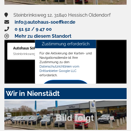
Steinbrinksweg 12, 31840 Hessisch Oldendorf
info@autohaus-soeffker.de
0 51 52 / 9 47 00
Mehr zu diesem Standort
Zustimmung erforderlich
Autohaus Söffker GmbH
Für die Aktivierung der Karten- und
Steinbrinksweg 12, 31840 Hessisch Oldendorf
Navigationsdienste ist Ihre
Zustimmung zu den
Datenschutzrichtlinien vom
Drittanbieter Google LLC
erforderlich.
Zustimmen
Wir in Nienstädt
und
aktivieren