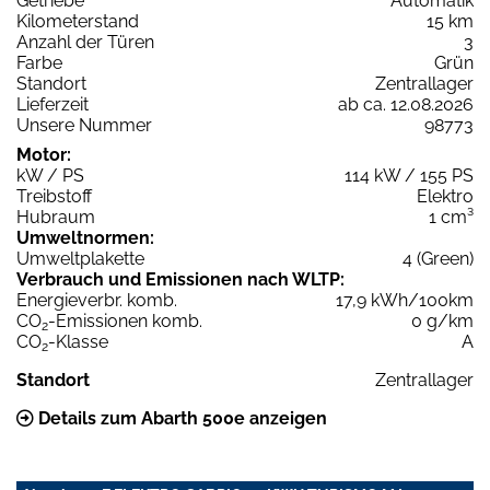
Getriebe
Automatik
Kilometerstand
15 km
Anzahl der Türen
3
Farbe
Grün
Standort
Zentrallager
Lieferzeit
ab ca. 12.08.2026
Unsere Nummer
98773
Motor:
kW / PS
114 kW / 155 PS
Treibstoff
Elektro
Hubraum
1 cm³
Umweltnormen:
Umweltplakette
4 (Green)
Verbrauch und Emissionen nach WLTP:
Energieverbr. komb.
17,9 kWh/100km
CO
-Emissionen komb.
0 g/km
2
CO
-Klasse
A
2
Standort
Zentrallager
Details zum Abarth 500e anzeigen