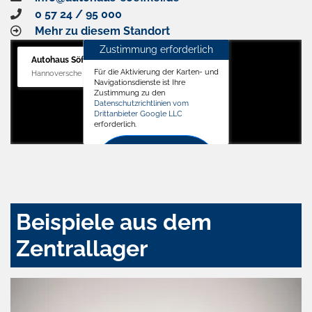
0 57 24 / 95 000
Mehr zu diesem Standort
Zustimmung erforderlich
Autohaus Söffker GmbH
Für die Aktivierung der Karten- und
Hannoversche Str. 34, 31688 Nienstädt
Navigationsdienste ist Ihre
Zustimmung zu den
Datenschutzrichtlinien vom
Drittanbieter Google LLC
erforderlich.
Zustimmen
und
aktivieren
Beispiele aus dem
Zentrallager