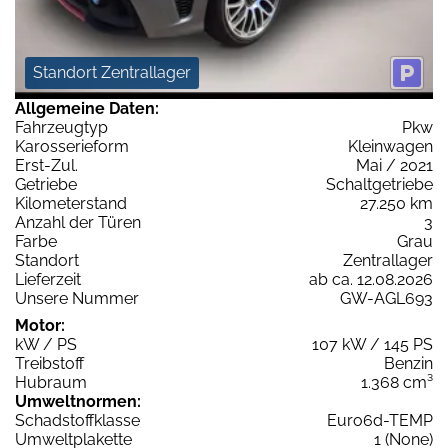
Standort Zentrallager
Allgemeine Daten:
Fahrzeugtyp
Pkw
Karosserieform
Kleinwagen
Erst-Zul.
Mai / 2021
Getriebe
Schaltgetriebe
Kilometerstand
27.250 km
Anzahl der Türen
3
Farbe
Grau
Standort
Zentrallager
Lieferzeit
ab ca. 12.08.2026
Unsere Nummer
GW-AGL693
Motor:
kW / PS
107 kW / 145 PS
Treibstoff
Benzin
Hubraum
1.368 cm³
Umweltnormen:
Schadstoffklasse
Euro6d-TEMP
Umweltplakette
1 (None)