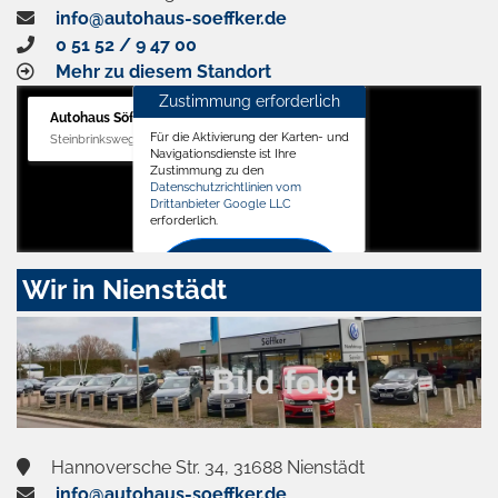
info@autohaus-soeffker.de
0 51 52 / 9 47 00
Mehr zu diesem Standort
Zustimmung erforderlich
Autohaus Söffker GmbH
Für die Aktivierung der Karten- und
Steinbrinksweg 12, 31840 Hessisch Oldendorf
Navigationsdienste ist Ihre
Zustimmung zu den
Datenschutzrichtlinien vom
Drittanbieter Google LLC
erforderlich.
Zustimmen
Wir in Nienstädt
und
aktivieren
Hannoversche Str. 34, 31688 Nienstädt
info@autohaus-soeffker.de