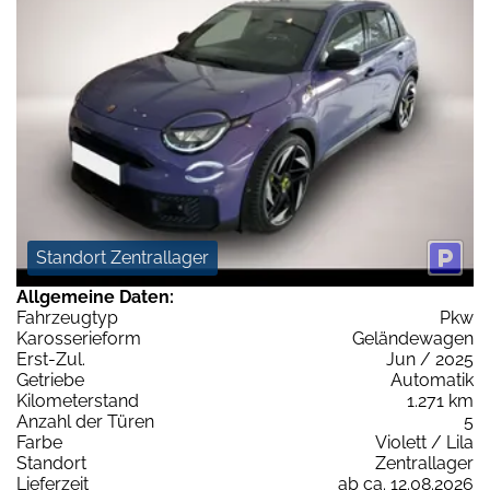
Standort Zentrallager
Allgemeine Daten:
Fahrzeugtyp
Pkw
Karosserieform
Geländewagen
Erst-Zul.
Jun / 2025
Getriebe
Automatik
Kilometerstand
1.271 km
Anzahl der Türen
5
Farbe
Violett / Lila
Standort
Zentrallager
Lieferzeit
ab ca. 12.08.2026