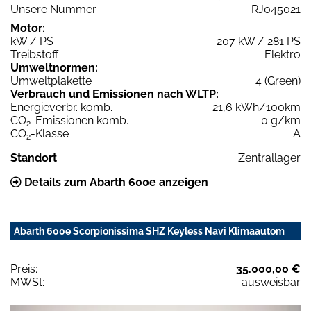
Unsere Nummer
RJ045021
Motor:
kW / PS
207 kW / 281 PS
Treibstoff
Elektro
Umweltnormen:
Umweltplakette
4 (Green)
Verbrauch und Emissionen nach WLTP:
Energieverbr. komb.
21,6 kWh/100km
CO
-Emissionen komb.
0 g/km
2
CO
-Klasse
A
2
Standort
Zentrallager
Details zum Abarth 600e anzeigen
Abarth 600e Scorpionissima SHZ Keyless Navi Klimaautom
Preis:
35.000,00 €
MWSt:
ausweisbar