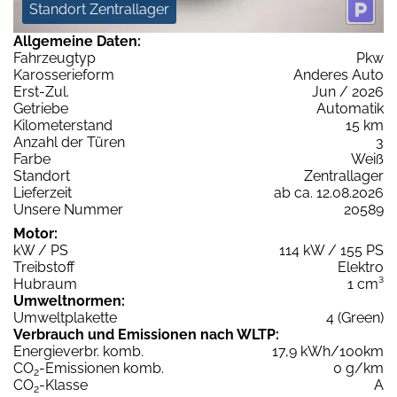
Standort Zentrallager
Allgemeine Daten:
Fahrzeugtyp
Pkw
Karosserieform
Anderes Auto
Erst-Zul.
Jun / 2026
Getriebe
Automatik
Kilometerstand
15 km
Anzahl der Türen
3
Farbe
Weiß
Standort
Zentrallager
Lieferzeit
ab ca. 12.08.2026
Unsere Nummer
20589
Motor:
kW / PS
114 kW / 155 PS
Treibstoff
Elektro
Hubraum
1 cm³
Umweltnormen:
Umweltplakette
4 (Green)
Verbrauch und Emissionen nach WLTP:
Energieverbr. komb.
17,9 kWh/100km
CO
-Emissionen komb.
0 g/km
2
CO
-Klasse
A
2