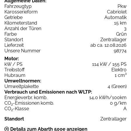
Allgemeine Daten:
Fahrzeugtyp
Pkw
Karosserieform
Cabriolet
Getriebe
Automatik
Kilometerstand
15 km
Anzahl der Türen
3
Farbe
Grün
Standort
Zentrallager
Lieferzeit
ab ca. 12.08.2026
Unsere Nummer
98774
Motor:
kW / PS
114 kW / 155 PS
Treibstoff
Elektro
Hubraum
1 cm³
Umweltnormen:
Umweltplakette
4 (Green)
Verbrauch und Emissionen nach WLTP:
Energieverbr. komb.
14,0 kWh/100km
CO
-Emissionen komb.
0 g/km
2
CO
-Klasse
A
2
Standort
Zentrallager
Details zum Abarth 500e anzeigen