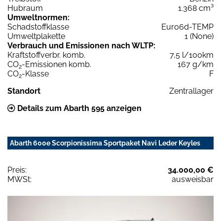
Hubraum
1.368 cm³
Umweltnormen:
Schadstoffklasse
Euro6d-TEMP
Umweltplakette
1 (None)
Verbrauch und Emissionen nach WLTP:
Kraftstoffverbr. komb.
7,5 l/100km
CO
-Emissionen komb.
167 g/km
2
CO
-Klasse
F
2
Standort
Zentrallager
Details zum Abarth 595 anzeigen
Abarth 600e Scorpionissima Sportpaket Navi Leder Keyles
Preis:
34.000,00 €
MWSt:
ausweisbar