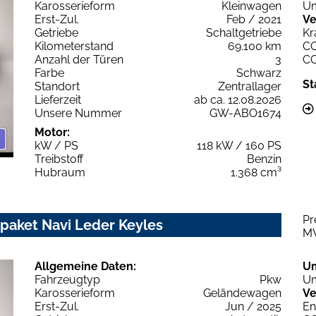
Karosserieform
Kleinwagen
Um
Erst-Zul.
Feb / 2021
Ve
Getriebe
Schaltgetriebe
Kr
Kilometerstand
69.100 km
C
Anzahl der Türen
3
C
Farbe
Schwarz
St
Standort
Zentrallager
Lieferzeit
ab ca. 12.08.2026
Unsere Nummer
GW-ABO1674
Motor:
kW / PS
118 kW / 160 PS
Treibstoff
Benzin
Hubraum
1.368 cm³
Pr
paket Navi Leder Keyles
M
Allgemeine Daten:
U
Fahrzeugtyp
Pkw
Um
Karosserieform
Geländewagen
Ve
Erst-Zul.
Jun / 2025
En