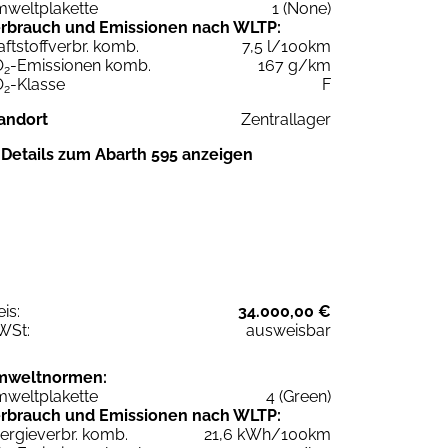
weltplakette
1 (None)
rbrauch und Emissionen nach WLTP:
aftstoffverbr. komb.
7,5 l/100km
O
-Emissionen komb.
167 g/km
2
O
-Klasse
F
2
andort
Zentrallager
Details zum Abarth 595 anzeigen
eis:
34.000,00 €
WSt:
ausweisbar
mweltnormen:
weltplakette
4 (Green)
rbrauch und Emissionen nach WLTP:
ergieverbr. komb.
21,6 kWh/100km