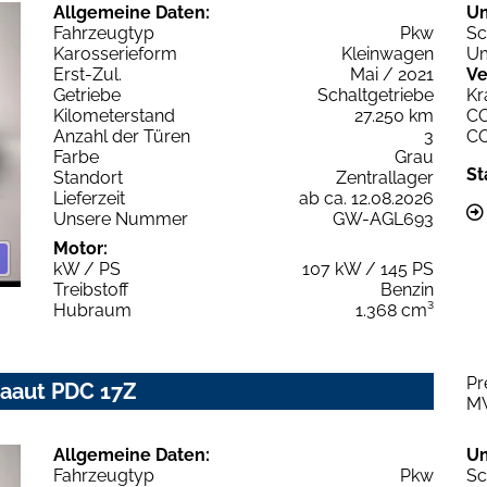
Allgemeine Daten:
U
Fahrzeugtyp
Pkw
Sc
Karosserieform
Kleinwagen
Um
Erst-Zul.
Mai / 2021
Ve
Getriebe
Schaltgetriebe
Kr
Kilometerstand
27.250 km
C
Anzahl der Türen
3
C
Farbe
Grau
St
Standort
Zentrallager
Lieferzeit
ab ca. 12.08.2026
Unsere Nummer
GW-AGL693
Motor:
kW / PS
107 kW / 145 PS
Treibstoff
Benzin
Hubraum
1.368 cm³
Pr
imaaut PDC 17Z
M
Allgemeine Daten:
U
Fahrzeugtyp
Pkw
Sc