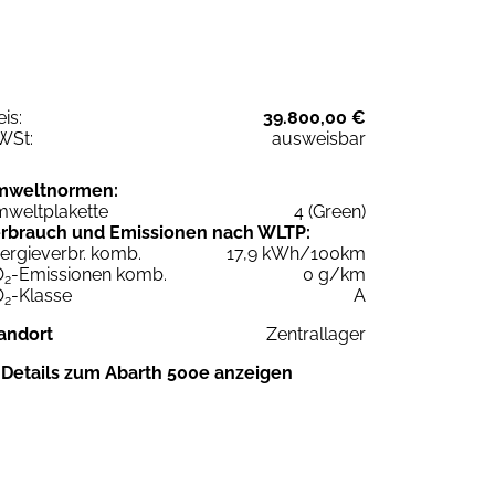
eis:
39.800,00 €
WSt:
ausweisbar
mweltnormen:
weltplakette
4 (Green)
rbrauch und Emissionen nach WLTP:
ergieverbr. komb.
17,9 kWh/100km
O
-Emissionen komb.
0 g/km
2
O
-Klasse
A
2
andort
Zentrallager
Details zum Abarth 500e anzeigen