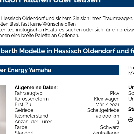
 Hessisch Oldendorf und sichern Sie sich Ihren Traumwagen.
len lässt fast keine Wünsche offen.
en technologischen Features suchen oder sich für ein preiswe
hnen eine breite Palette an Optionen.
barth Modelle in Hessisch Oldendorf und f
Pr
ter Energy Yamaha
M
Allgemeine Daten:
U
Fahrzeugtyp
Pkw
Sc
Karosserieform
Kleinwagen
Um
Erst-Zul.
Mär / 2021
St
Getriebe
Schaltgetriebe
Kilometerstand
90.000 km
Anzahl der Türen
3
Farbe
Schwarz
Standort
Zentrallager