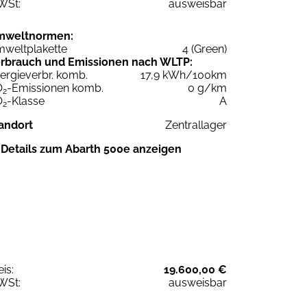
WSt:
ausweisbar
mweltnormen:
weltplakette
4 (Green)
rbrauch und Emissionen nach WLTP:
ergieverbr. komb.
17,9 kWh/100km
O
-Emissionen komb.
0 g/km
2
O
-Klasse
A
2
andort
Zentrallager
Details zum Abarth 500e anzeigen
eis:
19.600,00 €
WSt:
ausweisbar