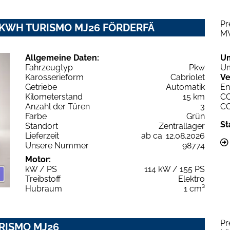
Pr
2 KWH TURISMO MJ26 FÖRDERFÄ
M
Allgemeine Daten:
U
Fahrzeugtyp
Pkw
Um
Karosserieform
Cabriolet
Ve
Getriebe
Automatik
En
Kilometerstand
15 km
C
Anzahl der Türen
3
C
Farbe
Grün
St
Standort
Zentrallager
Lieferzeit
ab ca. 12.08.2026
Unsere Nummer
98774
Motor:
kW / PS
114 kW / 155 PS
Treibstoff
Elektro
Hubraum
1 cm³
Pr
URISMO MJ26