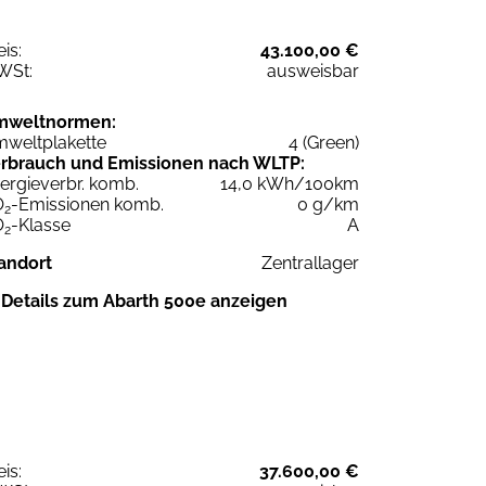
eis:
43.100,00 €
WSt:
ausweisbar
mweltnormen:
weltplakette
4 (Green)
rbrauch und Emissionen nach WLTP:
ergieverbr. komb.
14,0 kWh/100km
O
-Emissionen komb.
0 g/km
2
O
-Klasse
A
2
andort
Zentrallager
Details zum Abarth 500e anzeigen
eis:
37.600,00 €