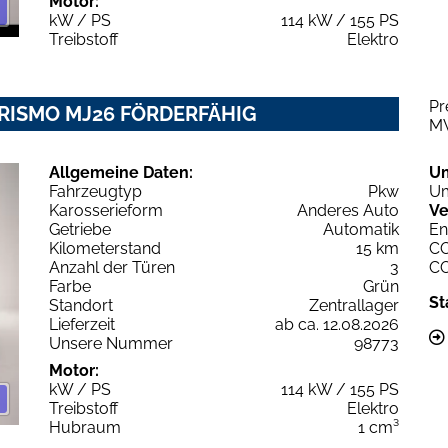
Motor:
kW / PS
114 kW / 155 PS
Treibstoff
Elektro
Pr
URISMO MJ26 FÖRDERFÄHIG
M
Allgemeine Daten:
U
Fahrzeugtyp
Pkw
Um
Karosserieform
Anderes Auto
Ve
Getriebe
Automatik
En
Kilometerstand
15 km
C
Anzahl der Türen
3
C
Farbe
Grün
St
Standort
Zentrallager
Lieferzeit
ab ca. 12.08.2026
Unsere Nummer
98773
Motor:
kW / PS
114 kW / 155 PS
Treibstoff
Elektro
Hubraum
1 cm³