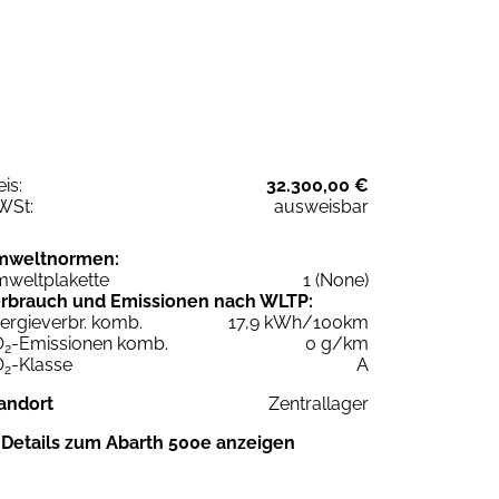
eis:
32.300,00 €
WSt:
ausweisbar
mweltnormen:
weltplakette
1 (None)
rbrauch und Emissionen nach WLTP:
ergieverbr. komb.
17,9 kWh/100km
O
-Emissionen komb.
0 g/km
2
O
-Klasse
A
2
andort
Zentrallager
Details zum Abarth 500e anzeigen