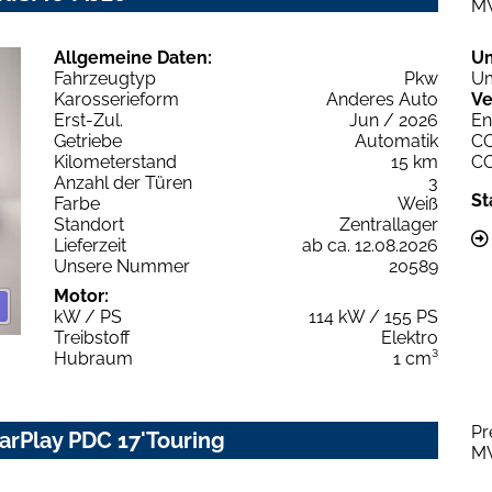
M
Allgemeine Daten:
U
Fahrzeugtyp
Pkw
Um
Karosserieform
Anderes Auto
Ve
Erst-Zul.
Jun / 2026
En
Getriebe
Automatik
C
Kilometerstand
15 km
C
Anzahl der Türen
3
St
Farbe
Weiß
Standort
Zentrallager
Lieferzeit
ab ca. 12.08.2026
Unsere Nummer
20589
Motor:
kW / PS
114 kW / 155 PS
Treibstoff
Elektro
Hubraum
1 cm³
Pr
CarPlay PDC 17'Touring
M