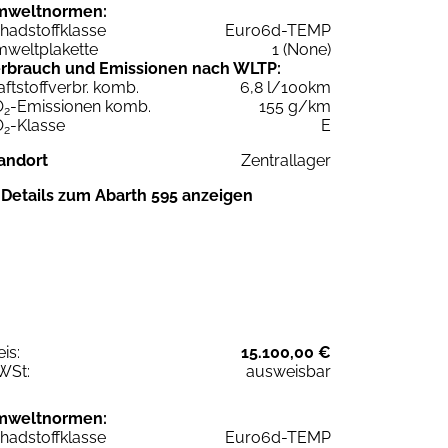
mweltnormen:
hadstoffklasse
Euro6d-TEMP
weltplakette
1 (None)
rbrauch und Emissionen nach WLTP:
aftstoffverbr. komb.
6,8 l/100km
O
-Emissionen komb.
155 g/km
2
O
-Klasse
E
2
andort
Zentrallager
Details zum Abarth 595 anzeigen
eis:
15.100,00 €
WSt:
ausweisbar
mweltnormen:
hadstoffklasse
Euro6d-TEMP