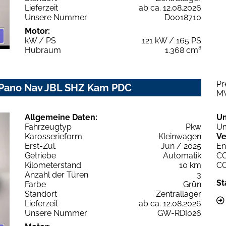
Lieferzeit
ab ca. 12.08.2026
Unsere Nummer
D0018710
Motor:
kW / PS
121 kW / 165 PS
Hubraum
1.368 cm³
Pr
 Pano Nav JBL SHZ Kam PDC
M
Allgemeine Daten:
U
Fahrzeugtyp
Pkw
Um
Karosserieform
Kleinwagen
Ve
Erst-Zul.
Jun / 2025
En
Getriebe
Automatik
C
Kilometerstand
10 km
C
Anzahl der Türen
3
St
Farbe
Grün
Standort
Zentrallager
Lieferzeit
ab ca. 12.08.2026
Unsere Nummer
GW-RDI026