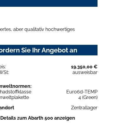
rtes, aber qualitativ hochwertiges
ordern Sie Ihr Angebot an
eis:
19.350,00 €
WSt:
ausweisbar
mweltnormen:
hadstoffklasse
Euro6d-TEMP
weltplakette
4 (Green)
andort
Zentrallager
Details zum Abarth 500 anzeigen