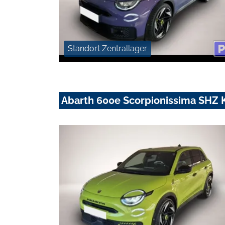
Standort Zentrallager
Abarth 600e Scorpionissima SHZ 