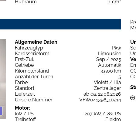
Hubraum
1 cm³
Pr
M
Allgemeine Daten:
U
Fahrzeugtyp
Pkw
Sc
Karosserieform
Limousine
Um
Erst-Zul.
Sep / 2025
Ve
Getriebe
Automatik
En
Kilometerstand
3.500 km
C
Anzahl der Türen
5
C
Farbe
Violett / Lila
St
Standort
Zentrallager
Lieferzeit
ab ca. 12.08.2026
Unsere Nummer
VFW041398_10214
Motor:
kW / PS
207 kW / 281 PS
Treibstoff
Elektro