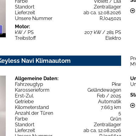
St
Farbe
Violett / Lila
Standort
Zentrallager
Lieferzeit
ab ca. 12.08.2026
Unsere Nummer
RJ045021
Motor:
kW / PS
207 kW / 281 PS
Treibstoff
Elektro
Pr
Keyless Navi Klimaautom
M
Allgemeine Daten:
U
Fahrzeugtyp
Pkw
Um
Karosserieform
Geländewagen
St
Erst-Zul.
Feb / 2025
Getriebe
Automatik
Kilometerstand
7.663 km
Anzahl der Türen
5
Farbe
Grün
Standort
Zentrallager
Lieferzeit
ab ca. 12.08.2026