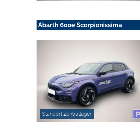
Abarth 600e Scorpionissima
Standort Zentrallager