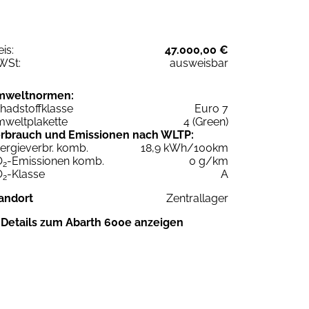
eis:
47.000,00 €
WSt:
ausweisbar
mweltnormen:
hadstoffklasse
Euro 7
weltplakette
4 (Green)
rbrauch und Emissionen nach WLTP:
ergieverbr. komb.
18,9 kWh/100km
O
-Emissionen komb.
0 g/km
2
O
-Klasse
A
2
andort
Zentrallager
Details zum Abarth 600e anzeigen