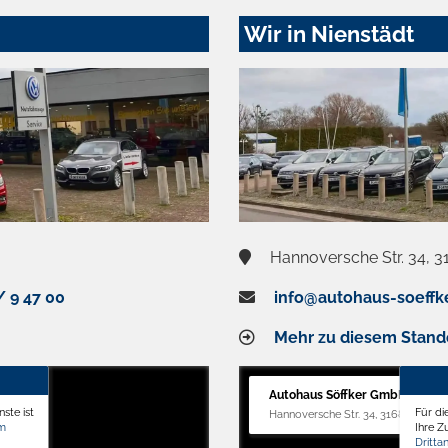
Wir in Nienstädt
Hannoversche Str. 34, 3
/ 9 47 00
info@autohaus-soeffk
Mehr zu diesem Stand
Autohaus Söffker GmbH
ste ist
Für di
Hannoversche Str. 34, 31688 Nienst
om
Ihre 
Dritta