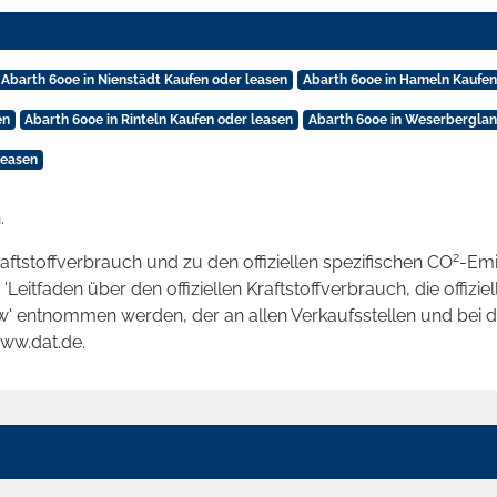
Abarth 600e in Nienstädt Kaufen oder leasen
Abarth 600e in Hameln Kaufen
en
Abarth 600e in Rinteln Kaufen oder leasen
Abarth 600e in Weserberglan
leasen
.
2
raftstoffverbrauch und zu den offiziellen spezifischen CO
-Emi
tfaden über den offiziellen Kraftstoffverbrauch, die offizie
kw' entnommen werden, der an allen Verkaufsstellen und bei
www.dat.de.