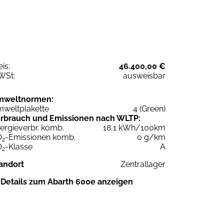
eis:
46.400,00 €
WSt:
ausweisbar
mweltnormen:
weltplakette
4 (Green)
rbrauch und Emissionen nach WLTP:
ergieverbr. komb.
18,1 kWh/100km
O
-Emissionen komb.
0 g/km
2
O
-Klasse
A
2
andort
Zentrallager
Details zum Abarth 600e anzeigen