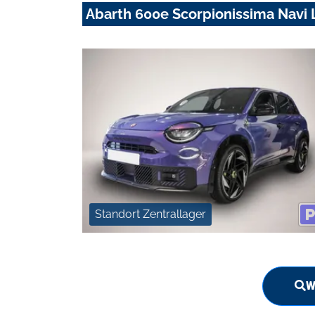
Abarth 600e Scorpionissima Navi
Standort Zentrallager
W