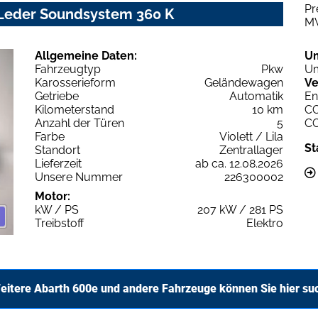
Pr
 Leder Soundsystem 360 K
M
Allgemeine Daten:
U
Fahrzeugtyp
Pkw
Um
Karosserieform
Geländewagen
Ve
Getriebe
Automatik
En
Kilometerstand
10 km
C
Anzahl der Türen
5
C
Farbe
Violett / Lila
St
Standort
Zentrallager
Lieferzeit
ab ca. 12.08.2026
Unsere Nummer
226300002
Motor:
kW / PS
207 kW / 281 PS
Treibstoff
Elektro
eitere Abarth 600e und andere Fahrzeuge können Sie hier su