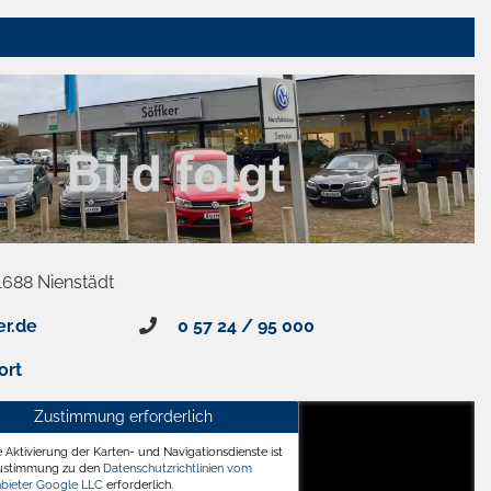
1688 Nienstädt
er.de
0 57 24 / 95 000
ort
Zustimmung erforderlich
e Aktivierung der Karten- und Navigationsdienste ist
ädt
Zustimmung zu den
Datenschutzrichtlinien vom
nbieter Google LLC
erforderlich.