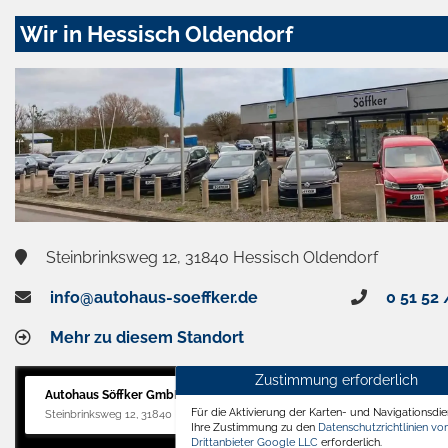
Wir in Hessisch Oldendorf
Steinbrinksweg 12, 31840 Hessisch Oldendorf
info@autohaus-soeffker.de
0 51 52 
Mehr zu diesem Standort
Zustimmung erforderlich
Autohaus Söffker GmbH
Für die Aktivierung der Karten- und Navigationsdien
Steinbrinksweg 12, 31840 Hessisch Oldendorf
Ihre Zustimmung zu den
Datenschutzrichtlinien v
Drittanbieter Google LLC
erforderlich.