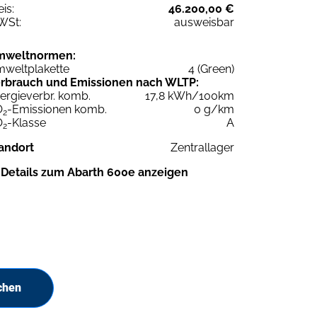
eis:
46.200,00 €
WSt:
ausweisbar
mweltnormen:
weltplakette
4 (Green)
rbrauch und Emissionen nach WLTP:
ergieverbr. komb.
17,8 kWh/100km
O
-Emissionen komb.
0 g/km
2
O
-Klasse
A
2
andort
Zentrallager
Details zum Abarth 600e anzeigen
chen