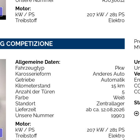
Unsere Nummer
RJ036612
Motor:
kW / PS
207 kW / 281 PS
Treibstoff
Elektro
Pr
IG COMPETIZIONE
M
Allgemeine Daten:
U
Fahrzeugtyp
Pkw
Um
Karosserieform
Anderes Auto
Ve
Getriebe
Automatik
En
Kilometerstand
15 km
C
Anzahl der Türen
5
C
Farbe
Weiß
St
Standort
Zentrallager
Lieferzeit
ab ca. 12.08.2026
Unsere Nummer
19903
Motor:
kW / PS
207 kW / 281 PS
Treibstoff
Elektro