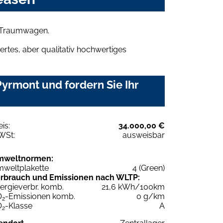
n Traumwagen.
rtes, aber qualitativ hochwertiges
yrmont und fordern Sie Ihr
eis:
34.000,00 €
WSt:
ausweisbar
mweltnormen:
weltplakette
4 (Green)
rbrauch und Emissionen nach WLTP:
ergieverbr. komb.
21,6 kWh/100km
O
-Emissionen komb.
0 g/km
2
O
-Klasse
A
2