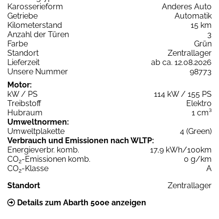
Karosserieform
Anderes Auto
Getriebe
Automatik
Kilometerstand
15 km
Anzahl der Türen
3
Farbe
Grün
Standort
Zentrallager
Lieferzeit
ab ca. 12.08.2026
Unsere Nummer
98773
Motor:
kW / PS
114 kW / 155 PS
Treibstoff
Elektro
Hubraum
1 cm³
Umweltnormen:
Umweltplakette
4 (Green)
Verbrauch und Emissionen nach WLTP:
Energieverbr. komb.
17,9 kWh/100km
CO
-Emissionen komb.
0 g/km
2
CO
-Klasse
A
2
Standort
Zentrallager
Details zum Abarth 500e anzeigen