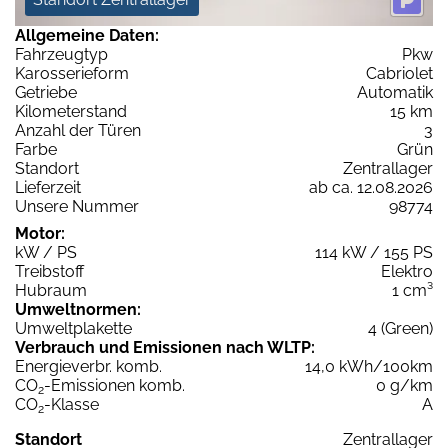
Allgemeine Daten:
Fahrzeugtyp
Pkw
Karosserieform
Cabriolet
Getriebe
Automatik
Kilometerstand
15 km
Anzahl der Türen
3
Farbe
Grün
Standort
Zentrallager
Lieferzeit
ab ca. 12.08.2026
Unsere Nummer
98774
Motor:
kW / PS
114 kW / 155 PS
Treibstoff
Elektro
Hubraum
1 cm³
Umweltnormen:
Umweltplakette
4 (Green)
Verbrauch und Emissionen nach WLTP:
Energieverbr. komb.
14,0 kWh/100km
CO
-Emissionen komb.
0 g/km
2
CO
-Klasse
A
2
Standort
Zentrallager