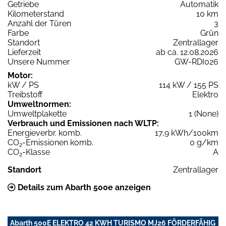
Getriebe
Automatik
Kilometerstand
10 km
Anzahl der Türen
3
Farbe
Grün
Standort
Zentrallager
Lieferzeit
ab ca. 12.08.2026
Unsere Nummer
GW-RDI026
Motor:
kW / PS
114 kW / 155 PS
Treibstoff
Elektro
Umweltnormen:
Umweltplakette
1 (None)
Verbrauch und Emissionen nach WLTP:
Energieverbr. komb.
17,9 kWh/100km
CO
-Emissionen komb.
0 g/km
2
CO
-Klasse
A
2
Standort
Zentrallager
Details zum Abarth 500e anzeigen
Abarth 500E ELEKTRO 42 KWH TURISMO MJ26 FÖRDERFÄHIG