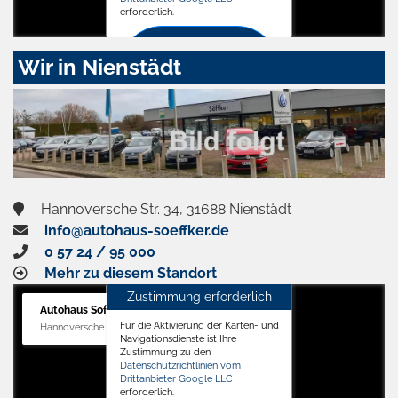
erforderlich.
Zustimmen
Wir in Nienstädt
und
aktivieren
Hannoversche Str. 34, 31688 Nienstädt
info@autohaus-soeffker.de
0 57 24 / 95 000
Mehr zu diesem Standort
Zustimmung erforderlich
Autohaus Söffker GmbH
Für die Aktivierung der Karten- und
Hannoversche Str. 34, 31688 Nienstädt
Navigationsdienste ist Ihre
Zustimmung zu den
Datenschutzrichtlinien vom
Drittanbieter Google LLC
erforderlich.