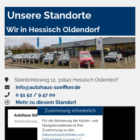
Unsere Standorte
Wir in Hessisch Oldendorf
Steinbrinksweg 12, 31840 Hessisch Oldendorf
info@autohaus-soeffker.de
0 51 52 / 9 47 00
Mehr zu diesem Standort
Zustimmung erforderlich
Autohaus Söffker GmbH
Für die Aktivierung der Karten- und
Steinbrinksweg 12, 31840 Hessisch Oldendorf
Navigationsdienste ist Ihre
Zustimmung zu den
Datenschutzrichtlinien vom
Drittanbieter Google LLC