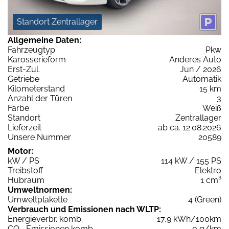
Standort Zentrallager
Allgemeine Daten:
Fahrzeugtyp
Pkw
Karosserieform
Anderes Auto
Erst-Zul.
Jun / 2026
Getriebe
Automatik
Kilometerstand
15 km
Anzahl der Türen
3
Farbe
Weiß
Standort
Zentrallager
Lieferzeit
ab ca. 12.08.2026
Unsere Nummer
20589
Motor:
kW / PS
114 kW / 155 PS
Treibstoff
Elektro
Hubraum
1 cm³
Umweltnormen:
Umweltplakette
4 (Green)
Verbrauch und Emissionen nach WLTP:
Energieverbr. komb.
17,9 kWh/100km
CO
-Emissionen komb.
0 g/km