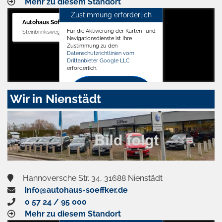
Mehr zu diesem Standort
Zustimmung erforderlich
Autohaus Söffker GmbH
Für die Aktivierung der Karten- und
Steinbrinksweg 12, 31840 Hessisch Oldendorf
Navigationsdienste ist Ihre
Zustimmung zu den
Datenschutzrichtlinien vom
Drittanbieter Google LLC
erforderlich.
Zustimmen
Wir in Nienstädt
und
aktivieren
Hannoversche Str. 34, 31688 Nienstädt
info@autohaus-soeffker.de
0 57 24 / 95 000
Mehr zu diesem Standort