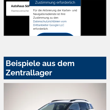
Zustimmung erforderlich
Autohaus Söffker GmbH
Für die Aktivierung der Karten- und
Hannoversche Str. 34, 31688 Nienstädt
Navigationsdienste ist Ihre
Zustimmung zu den
Datenschutzrichtlinien vom
Drittanbieter Google LLC
erforderlich.
Zustimmen
und
aktivieren
Beispiele aus dem
Zentrallager