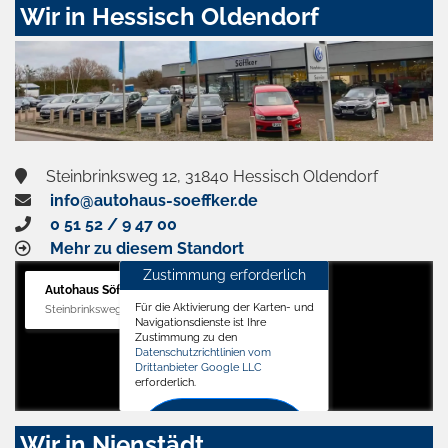
Wir in Hessisch Oldendorf
Steinbrinksweg 12, 31840 Hessisch Oldendorf
info@autohaus-soeffker.de
0 51 52 / 9 47 00
Mehr zu diesem Standort
Zustimmung erforderlich
Autohaus Söffker GmbH
Für die Aktivierung der Karten- und
Steinbrinksweg 12, 31840 Hessisch Oldendorf
Navigationsdienste ist Ihre
Zustimmung zu den
Datenschutzrichtlinien vom
Drittanbieter Google LLC
erforderlich.
Zustimmen
Wir in Nienstädt
und