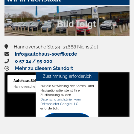
aktivieren
Hannoversche Str. 34, 31688 Nienstädt
info@autohaus-soeffker.de
0 57 24 / 95 000
Mehr zu diesem Standort
Zustimmung erforderlich
Autohaus Söffker GmbH
Für die Aktivierung der Karten- und
Hannoversche Str. 34, 31688 Nienstädt
Navigationsdienste ist Ihre
Zustimmung zu den
Datenschutzrichtlinien vom
Drittanbieter Google LLC
erforderlich.
Zustimmen
und
aktivieren