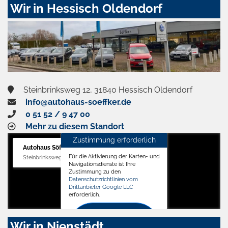
Wir in Hessisch Oldendorf
Steinbrinksweg 12, 31840 Hessisch Oldendorf
info@autohaus-soeffker.de
0 51 52 / 9 47 00
Mehr zu diesem Standort
Zustimmung erforderlich
Autohaus Söffker GmbH
Für die Aktivierung der Karten- und
Steinbrinksweg 12, 31840 Hessisch Oldendorf
Navigationsdienste ist Ihre
Zustimmung zu den
Datenschutzrichtlinien vom
Drittanbieter Google LLC
erforderlich.
Zustimmen
Wir in Nienstädt
und