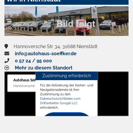
aktivieren
Hannoversche Str. 34, 31688 Nienstädt
info@autohaus-soeffker.de
0 57 24 / 95 000
Mehr zu diesem Standort
Zustimmung erforderlich
Autohaus Söffker GmbH
Für die Aktivierung der Karten- und
Hannoversche Str. 34, 31688 Nienstädt
Navigationsdienste ist Ihre
Zustimmung zu den
Datenschutzrichtlinien vom
Drittanbieter Google LLC
erforderlich.
Zustimmen
und
aktivieren