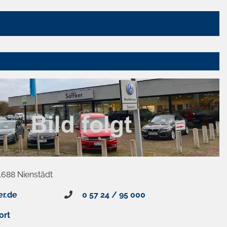
1688 Nienstädt
er.de
0 57 24 / 95 000
ort