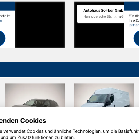
Autohaus Söffker GmbH
ste ist
Für di
Hannoversche Str. 34, 31688 Nienst
om
Ihre 
Dritta
enden Cookies
e verwendet Cookies und ähnliche Technologien, um die Basisfunk
da Karoq
Audi A6
Volks
 und um Zusatzfunktionen zu bieten.