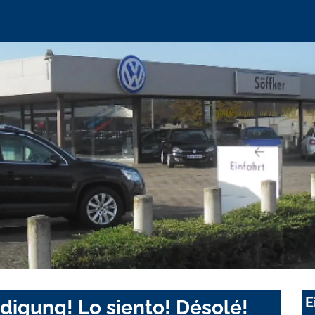
E
digung! Lo siento! Désolé!