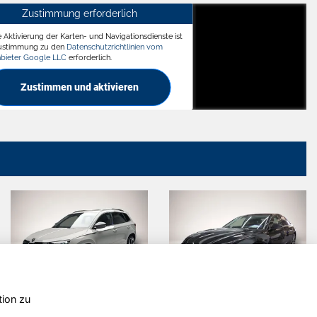
Zustimmung erforderlich
e Aktivierung der Karten- und Navigationsdienste ist
ädt
Zustimmung zu den
Datenschutzrichtlinien vom
nbieter Google LLC
erforderlich.
Zustimmen und aktivieren
tion zu
wagen
Dacia Duster
Skoda