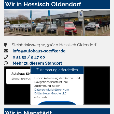
Wir in Hessisch Oldendorf
Steinbrinksweg 12, 31840 Hessisch Oldendorf
info@autohaus-soeffker.de
0 51 52 / 9 47 00
Mehr zu diesem Standort
Zustimmung erforderlich
Autohaus Söffker GmbH
Für die Aktivierung der Karten- und
Steinbrinksweg 12, 31840 Hessisch Oldendorf
Navigationsdienste ist Ihre
Zustimmung zu den
Datenschutzrichtlinien vom
Drittanbieter Google LLC
erforderlich.
Zustimmen
Wir in Nienstädt
und