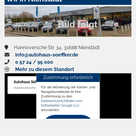
aktivieren
Hannoversche Str. 34, 31688 Nienstädt
info@autohaus-soeffker.de
0 57 24 / 95 000
Mehr zu diesem Standort
Zustimmung erforderlich
Autohaus Söffker GmbH
Für die Aktivierung der Karten- und
Hannoversche Str. 34, 31688 Nienstädt
Navigationsdienste ist Ihre
Zustimmung zu den
Datenschutzrichtlinien vom
Drittanbieter Google LLC
erforderlich.
Zustimmen
und
aktivieren