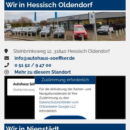
Wir in Hessisch Oldendorf
Steinbrinksweg 12, 31840 Hessisch Oldendorf
info@autohaus-soeffker.de
0 51 52 / 9 47 00
Mehr zu diesem Standort
Zustimmung erforderlich
Autohaus Söffker GmbH
Für die Aktivierung der Karten- und
Steinbrinksweg 12, 31840 Hessisch Oldendorf
Navigationsdienste ist Ihre
Zustimmung zu den
Datenschutzrichtlinien vom
Drittanbieter Google LLC
erforderlich.
Zustimmen
Wir in Nienstädt
und