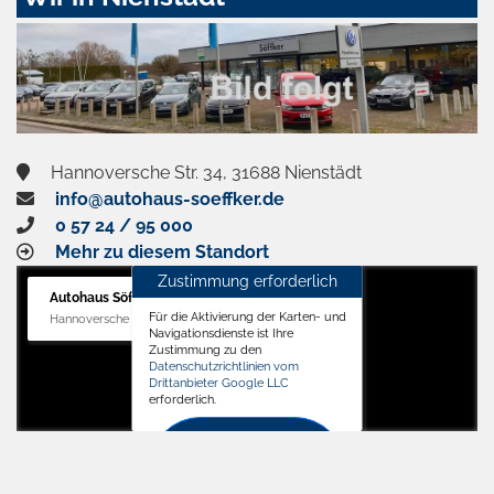
aktivieren
Hannoversche Str. 34, 31688 Nienstädt
info@autohaus-soeffker.de
0 57 24 / 95 000
Mehr zu diesem Standort
Zustimmung erforderlich
Autohaus Söffker GmbH
Für die Aktivierung der Karten- und
Hannoversche Str. 34, 31688 Nienstädt
Navigationsdienste ist Ihre
Zustimmung zu den
Datenschutzrichtlinien vom
Drittanbieter Google LLC
erforderlich.
Zustimmen
und
aktivieren