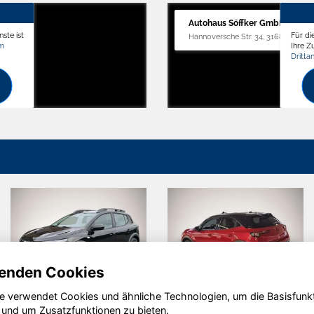
Autohaus Söffker GmbH
ste ist
Für di
Hannoversche Str. 34, 31688 Nienst
om
Ihre 
Dritta
enden Cookies
e verwendet Cookies und ähnliche Technologien, um die Basisfunk
kka
Skoda
Volksw
 und um Zusatzfunktionen zu bieten.