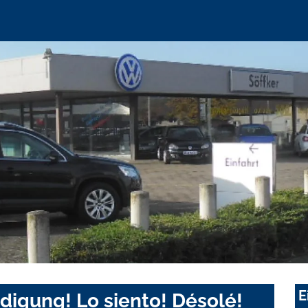
E
digung! Lo siento! Désolé!