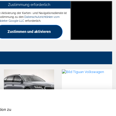
Zustimmung erforderlich
e Aktivierung der Karten- und Navigationsdienste ist
ädt
Zustimmung zu den
Datenschutzrichtlinien vom
nbieter Google LLC
erforderlich.
Zustimmen und aktivieren
tion zu
agen
Volkswagen
Volkswage