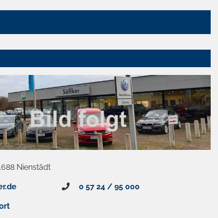
1688 Nienstädt
er.de
0 57 24 / 95 000
ort