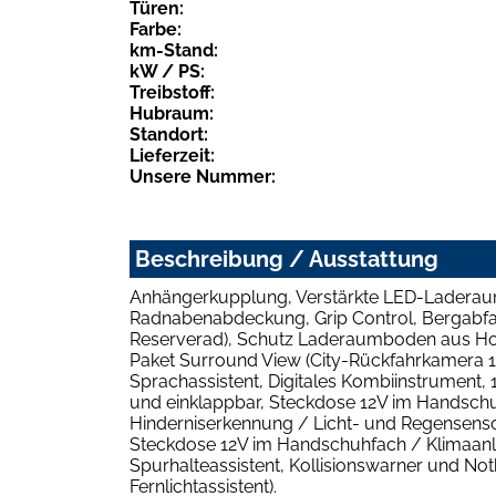
Türen:
Farbe:
km-Stand:
kW / PS:
Treibstoff:
Hubraum:
Standort:
Lieferzeit:
Unsere Nummer:
Beschreibung / Ausstattung
Anhängerkupplung, Verstärkte LED-Laderaumb
Radnabenabdeckung, Grip Control, Bergabfa
Reserverad), Schutz Laderaumboden aus Holz,
Paket Surround View (City-Rückfahrkamera 1
Sprachassistent, Digitales Kombiinstrument, 1
und einklappbar, Steckdose 12V im Handschuhfa
Hinderniserkennung / Licht- und Regensensor
Steckdose 12V im Handschuhfach / Klimaanla
Spurhalteassistent, Kollisionswarner und No
Fernlichtassistent).