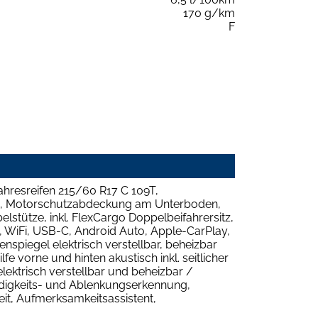
170 g/km
F
hresreifen 215/60 R17 C 109T,
mm), Motorschutzabdeckung am Unterboden,
stütze, inkl. FlexCargo Doppelbeifahrersitz,
, WiFi, USB-C, Android Auto, Apple-CarPlay,
enspiegel elektrisch verstellbar, beheizbar
 vorne und hinten akustisch inkl. seitlicher
ektrisch verstellbar und beheizbar /
üdigkeits- und Ablenkungserkennung,
it, Aufmerksamkeitsassistent,