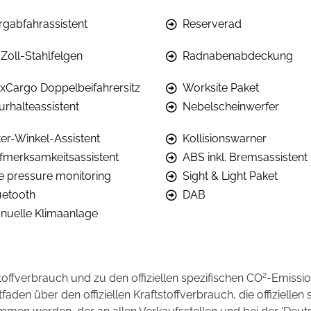
rgabfahrassistent
Reserverad
-Zoll-Stahlfelgen
Radnabenabdeckung
exCargo Doppelbeifahrersitz
Worksite Paket
urhalteassistent
Nebelscheinwerfer
ter-Winkel-Assistent
Kollisionswarner
fmerksamkeitsassistent
ABS inkl. Bremsassistent
re pressure monitoring
Sight & Light Paket
uetooth
DAB
nuelle Klimaanlage
2
stoffverbrauch und zu den offiziellen spezifischen CO
-Emissi
en über den offiziellen Kraftstoffverbrauch, die offiziellen 