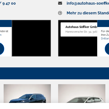
/ 9 47 00
info@autohaus-soeffk
Mehr zu diesem Stand
Autohaus Söffker GmbH
ste ist
Für di
Hannoversche Str. 34, 31688 Nienst
om
Ihre 
Dritta