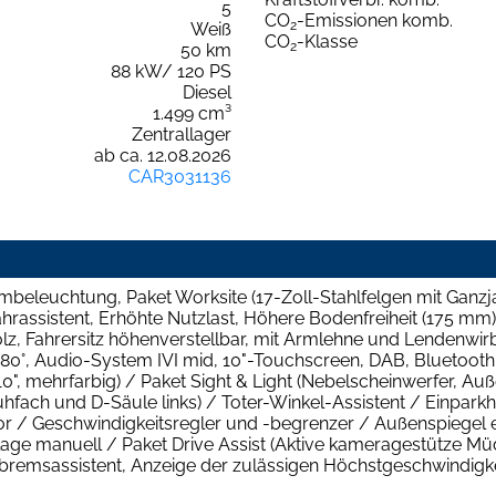
5
CO
-Emissionen komb.
2
Weiß
CO
-Klasse
2
50 km
88 kW/ 120 PS
Diesel
1.499 cm³
Zentrallager
ab ca. 12.08.2026
CAR3031136
eleuchtung, Paket Worksite (17-Zoll-Stahlfelgen mit Ganzja
hrassistent, Erhöhte Nutzlast, Höhere Bodenfreiheit (175 
 Fahrersitz höhenverstellbar, mit Armlehne und Lendenwirbel
80°, Audio-System IVI mid, 10"-Touchscreen, DAB, Bluetooth
0", mehrfarbig) / Paket Sight & Light (Nebelscheinwerfer, Auß
ch und D-Säule links) / Toter-Winkel-Assistent / Einparkhilfe
 / Geschwindigkeitsregler und -begrenzer / Außenspiegel el
ge manuell / Paket Drive Assist (Aktive kameragestütze M
tbremsassistent, Anzeige der zulässigen Höchstgeschwindigke