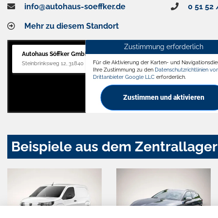
info@autohaus-soeffker.de
0 51 52 
Mehr zu diesem Standort
Zustimmung erforderlich
Autohaus Söffker GmbH
Für die Aktivierung der Karten- und Navigationsdien
Steinbrinksweg 12, 31840 Hessisch Oldendorf
Ihre Zustimmung zu den
Datenschutzrichtlinien v
Drittanbieter Google LLC
erforderlich.
Zustimmen und aktivieren
Beispiele aus dem Zentrallager