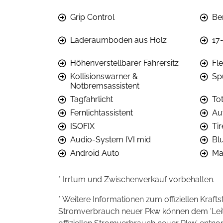
Grip Control
Be
Laderaumboden aus Holz
17
Höhenverstellbarer Fahrersitz
Fl
Kollisionswarner &
Sp
Notbremsassistent
Tagfahrlicht
To
Fernlichtassistent
Au
ISOFIX
Ti
Audio-System IVI mid
Bl
Android Auto
Ma
* Irrtum und Zwischenverkauf vorbehalten.
* Weitere Informationen zum offiziellen Kraft
Stromverbrauch neuer Pkw können dem 'Leitfad