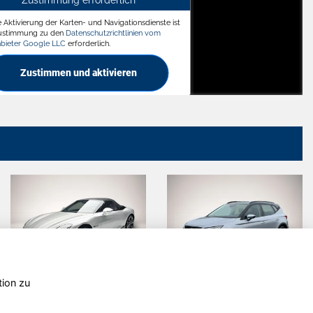
Zustimmung erforderlich
e Aktivierung der Karten- und Navigationsdienste ist
ädt
Zustimmung zu den
Datenschutzrichtlinien vom
nbieter Google LLC
erforderlich.
Zustimmen und aktivieren
tion zu
Mazda CX-
Dacia
60
Sandero