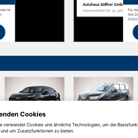
Autohaus Söffker GmbH
ste ist
Für di
Hannoversche Str. 34, 31688 Nienst
om
Ihre 
Dritta
enden Cookies
e verwendet Cookies und ähnliche Technologien, um die Basisfunk
Seat Arona
Volkswagen
 und um Zusatzfunktionen zu bieten.
ID.3