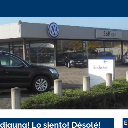
E
digung! Lo siento! Désolé!