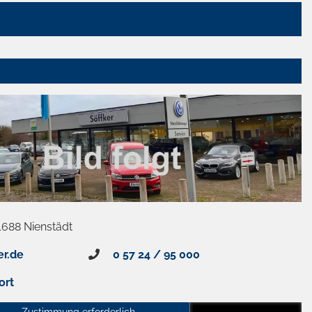
1688 Nienstädt
er.de
0 57 24 / 95 000
ort