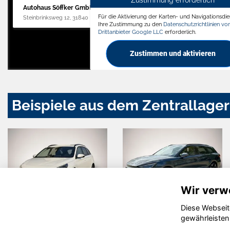
Zustimmung erforderlich
Autohaus Söffker GmbH
Für die Aktivierung der Karten- und Navigationsdien
Steinbrinksweg 12, 31840 Hessisch Oldendorf
Ihre Zustimmung zu den
Datenschutzrichtlinien v
Drittanbieter Google LLC
erforderlich.
Zustimmen und aktivieren
Beispiele aus dem Zentrallager
Wir verw
Diese Webseit
Fiat Doblo
MG
gewährleisten
Cyberster