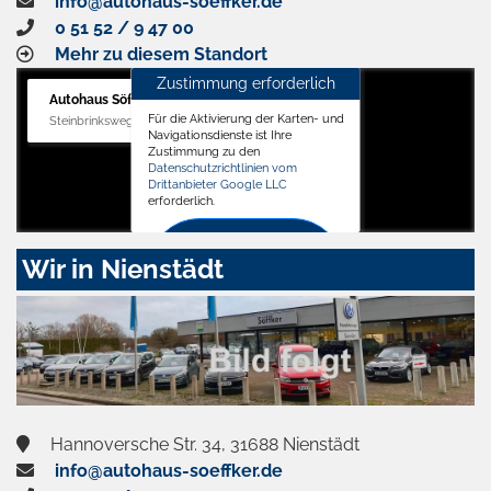
info@autohaus-soeffker.de
0 51 52 / 9 47 00
Mehr zu diesem Standort
Zustimmung erforderlich
Autohaus Söffker GmbH
Für die Aktivierung der Karten- und
Steinbrinksweg 12, 31840 Hessisch Oldendorf
Navigationsdienste ist Ihre
Zustimmung zu den
Datenschutzrichtlinien vom
Drittanbieter Google LLC
erforderlich.
Zustimmen
Wir in Nienstädt
und
aktivieren
Hannoversche Str. 34, 31688 Nienstädt
info@autohaus-soeffker.de