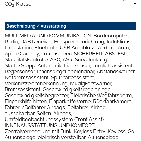
CO
-Klasse
F
2
Beschreibung / Ausstattung
MULTIMEDIA UND KOMMUNIKATION: Bordcomputer,
Radio, DAB Receiver, Freisprecheinrichtung, Induktions-
Ladestation, Bluetooth, USB Anschluss, Android Auto,
Apple Car Play, Touchscreen; SICHERHEIT: ABS, ESP,
Stabilitätskontrolle, ASC, ASR, Servolenkung,
Start-/Stopp-Automatik, Lichtsensor, Fernlichtassistent,
Regensensor, Innenspiegel abblendbar, Abstandswarner,
Notbremsassistent, Spurhalteassistent,
Verkehrszeichenerkennung, Müdigkeitswarner,
Bremsassistent, Geschwindigkeitsregelanlage,
Geschwindigkeitsbegrenzer, Elektrische Wegfahrsperre,
Einparkhilfe hinten, Einparkhilfe vorne, Rückfahrkamera,
Fahrer-/Beifahrer Airbags, Beifahrer-Airbag
ausschaltbar, Seiten-Airbags,
Umfeldbeobachtungssystem (Front Assist);
INNENAUSSTATTUNG UND KOMFORT:
Zentralverriegelung mit Funk, Keyless Entry, Keyless-Go,
Außenspiegel elektrisch verstellbar, Außenspiegel