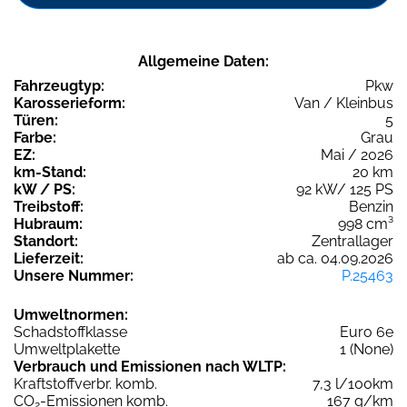
Allgemeine Daten:
Fahrzeugtyp:
Pkw
Karosserieform:
Van / Kleinbus
Türen:
5
Farbe:
Grau
EZ:
Mai / 2026
km-Stand:
20 km
kW / PS:
92 kW/ 125 PS
Treibstoff:
Benzin
Hubraum:
998 cm³
Standort:
Zentrallager
Lieferzeit:
ab ca. 04.09.2026
Unsere Nummer:
P.25463
Umweltnormen:
Schadstoffklasse
Euro 6e
Umweltplakette
1 (None)
Verbrauch und Emissionen nach WLTP:
Kraftstoffverbr. komb.
7,3 l/100km
CO
-Emissionen komb.
167 g/km
2