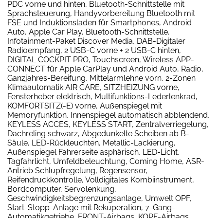
PDC vorne und hinten, Bluetooth-Schnittstelle mit
Sprachsteuerung, Handyvorbereitung Bluetooth mit
FSE und Induktionsladen für Smartphones, Android
Auto, Apple Car Play, Bluetooth-Schnittstelle,
Infotainment-Paket Discover Media, DAB-Digitaler
Radioempfang, 2 USB-C vorne + 2 USB-C hinten,
DIGITAL COCKPIT PRO, Touchscreen, Wireless APP-
CONNECT für Apple CarPlay und Android Auto, Radio,
Ganzjahres-Bereifung, Mittelarmlehne vorn, 2-Zonen
Klimaautomatik AIR CARE, SITZHEIZUNG vorne,
Fensterheber elektrisch, Multifunktions-Lederlenkrad,
KOMFORTSITZ(-E) vorne, Außenspiegel mit
Memoryfunktion, Innenspiegel automatisch abblendend,
KEYLESS ACCES, KEYLESS START, Zentralverriegelung,
Dachreling schwarz, Abgedunkelte Scheiben ab B-
Säule, LED-Rückleuchten, Metallic-Lackierung,
Außenspiegel Fahrerseite asphärisch, LED-Licht,
Tagfahrlicht, Umfeldbeleuchtung, Coming Home, ASR-
Antrieb Schlupfregelung, Regensensor,
Reifendruckkontrolle, Volldigitales Kombiinstrument,
Bordcomputer, Servolenkung,
Geschwindigkeitsbegrenzungsanlage, Umwelt OPF,
Start-Stopp-Anlage mit Rekuperation, 7-Gang-
Automatikgetriebe, FRONT-Airbags, KOPF-Airbags,