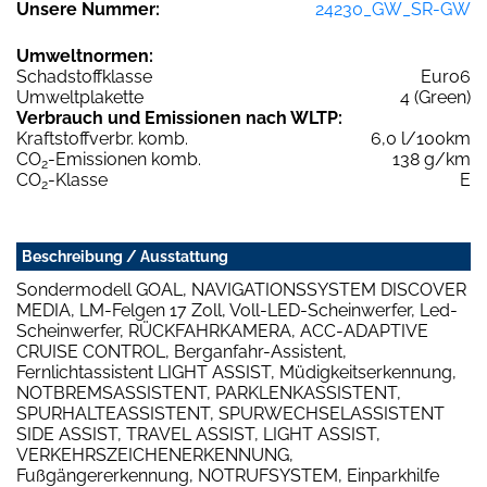
Unsere Nummer:
24230_GW_SR-GW
Umweltnormen:
Schadstoffklasse
Euro6
Umweltplakette
4 (Green)
Verbrauch und Emissionen nach WLTP:
Kraftstoffverbr. komb.
6,0 l/100km
CO
-Emissionen komb.
138 g/km
2
CO
-Klasse
E
2
Beschreibung / Ausstattung
Sondermodell GOAL, NAVIGATIONSSYSTEM DISCOVER
MEDIA, LM-Felgen 17 Zoll, Voll-LED-Scheinwerfer, Led-
Scheinwerfer, RÜCKFAHRKAMERA, ACC-ADAPTIVE
CRUISE CONTROL, Berganfahr-Assistent,
Fernlichtassistent LIGHT ASSIST, Müdigkeitserkennung,
NOTBREMSASSISTENT, PARKLENKASSISTENT,
SPURHALTEASSISTENT, SPURWECHSELASSISTENT
SIDE ASSIST, TRAVEL ASSIST, LIGHT ASSIST,
VERKEHRSZEICHENERKENNUNG,
Fußgängererkennung, NOTRUFSYSTEM, Einparkhilfe