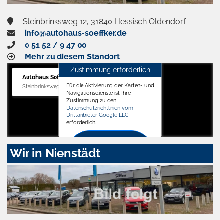
Steinbrinksweg 12, 31840 Hessisch Oldendorf
info@autohaus-soeffker.de
0 51 52 / 9 47 00
Mehr zu diesem Standort
Zustimmung erforderlich
Autohaus Söffker GmbH
Für die Aktivierung der Karten- und
Steinbrinksweg 12, 31840 Hessisch Oldendorf
Navigationsdienste ist Ihre
Zustimmung zu den
Datenschutzrichtlinien vom
Drittanbieter Google LLC
erforderlich.
Zustimmen
Wir in Nienstädt
und
aktivieren