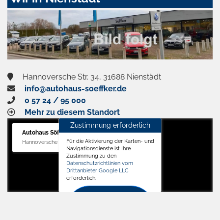
aktivieren
Hannoversche Str. 34, 31688 Nienstädt
info@autohaus-soeffker.de
0 57 24 / 95 000
Mehr zu diesem Standort
Zustimmung erforderlich
Autohaus Söffker GmbH
Für die Aktivierung der Karten- und
Hannoversche Str. 34, 31688 Nienstädt
Navigationsdienste ist Ihre
Zustimmung zu den
Datenschutzrichtlinien vom
Drittanbieter Google LLC
erforderlich.
Zustimmen
und
aktivieren