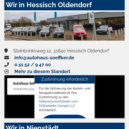
Wir in Hessisch Oldendorf
Steinbrinksweg 12, 31840 Hessisch Oldendorf
info@autohaus-soeffker.de
0 51 52 / 9 47 00
Mehr zu diesem Standort
Zustimmung erforderlich
Autohaus Söffker GmbH
Für die Aktivierung der Karten- und
Steinbrinksweg 12, 31840 Hessisch Oldendorf
Navigationsdienste ist Ihre
Zustimmung zu den
Datenschutzrichtlinien vom
Drittanbieter Google LLC
erforderlich.
Zustimmen
Wir in Nienstädt
und