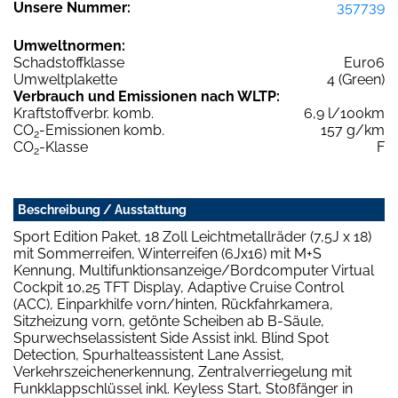
Unsere Nummer:
357739
Umweltnormen:
Schadstoffklasse
Euro6
Umweltplakette
4 (Green)
Verbrauch und Emissionen nach WLTP:
Kraftstoffverbr. komb.
6,9 l/100km
CO
-Emissionen komb.
157 g/km
2
CO
-Klasse
F
2
Beschreibung / Ausstattung
Sport Edition Paket, 18 Zoll Leichtmetallräder (7,5J x 18)
mit Sommerreifen, Winterreifen (6Jx16) mit M+S
Kennung, Multifunktionsanzeige/Bordcomputer Virtual
Cockpit 10,25 TFT Display, Adaptive Cruise Control
(ACC), Einparkhilfe vorn/hinten, Rückfahrkamera,
Sitzheizung vorn, getönte Scheiben ab B-Säule,
Spurwechselassistent Side Assist inkl. Blind Spot
Detection, Spurhalteassistent Lane Assist,
Verkehrszeichenerkennung, Zentralverriegelung mit
Funkklappschlüssel inkl. Keyless Start, Stoßfänger in