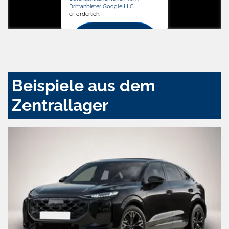
Drittanbieter Google LLC
erforderlich.
Zustimmen
und
aktivieren
Beispiele aus dem
Zentrallager