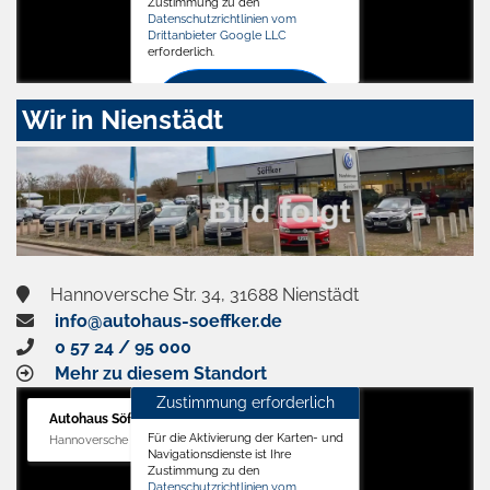
Zustimmung zu den
Datenschutzrichtlinien vom
Drittanbieter Google LLC
erforderlich.
Zustimmen
Wir in Nienstädt
und
aktivieren
Hannoversche Str. 34, 31688 Nienstädt
info@autohaus-soeffker.de
0 57 24 / 95 000
Mehr zu diesem Standort
Zustimmung erforderlich
Autohaus Söffker GmbH
Für die Aktivierung der Karten- und
Hannoversche Str. 34, 31688 Nienstädt
Navigationsdienste ist Ihre
Zustimmung zu den
Datenschutzrichtlinien vom