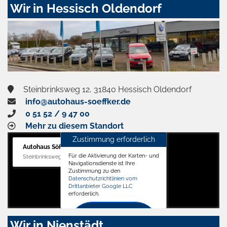
Wir in Hessisch Oldendorf
Steinbrinksweg 12, 31840 Hessisch Oldendorf
info@autohaus-soeffker.de
0 51 52 / 9 47 00
Mehr zu diesem Standort
Zustimmung erforderlich
Autohaus Söffker GmbH
Für die Aktivierung der Karten- und
Steinbrinksweg 12, 31840 Hessisch Oldendorf
Navigationsdienste ist Ihre
Zustimmung zu den
Datenschutzrichtlinien vom
Drittanbieter Google LLC
erforderlich.
Zustimmen
Wir in Nienstädt
und