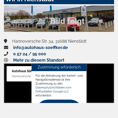
aktivieren
Hannoversche Str. 34, 31688 Nienstädt
info@autohaus-soeffker.de
0 57 24 / 95 000
Mehr zu diesem Standort
Zustimmung erforderlich
Autohaus Söffker GmbH
Für die Aktivierung der Karten- und
Hannoversche Str. 34, 31688 Nienstädt
Navigationsdienste ist Ihre
Zustimmung zu den
Datenschutzrichtlinien vom
Drittanbieter Google LLC
erforderlich.
Zustimmen
und
aktivieren