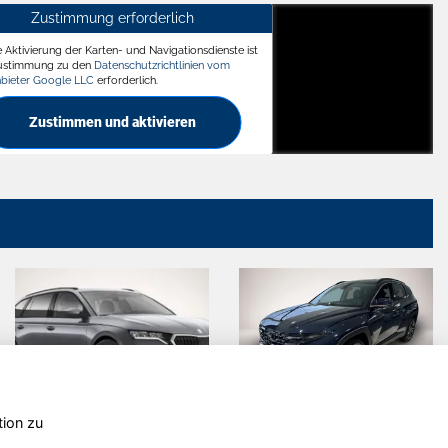
Zustimmung erforderlich
e Aktivierung der Karten- und Navigationsdienste ist
ädt
Zustimmung zu den
Datenschutzrichtlinien vom
nbieter Google LLC
erforderlich.
Zustimmen und aktivieren
tion zu
t
Ford
Hyund