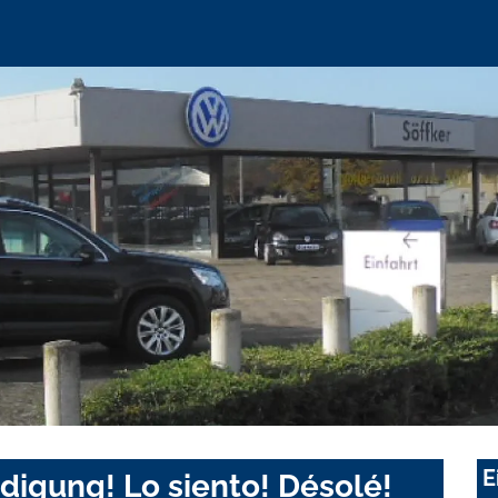
E
digung! Lo siento! Désolé!