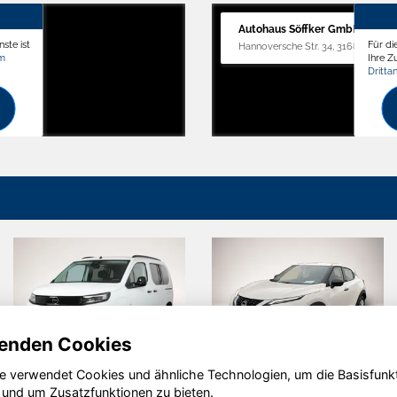
Autohaus Söffker GmbH
ste ist
Für di
Hannoversche Str. 34, 31688 Nienst
om
Ihre 
Dritta
enden Cookies
e verwendet Cookies und ähnliche Technologien, um die Basisfunk
da
Hyundai
Renaul
 und um Zusatzfunktionen zu bieten.