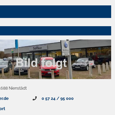
1688 Nienstädt
er.de
0 57 24 / 95 000
ort