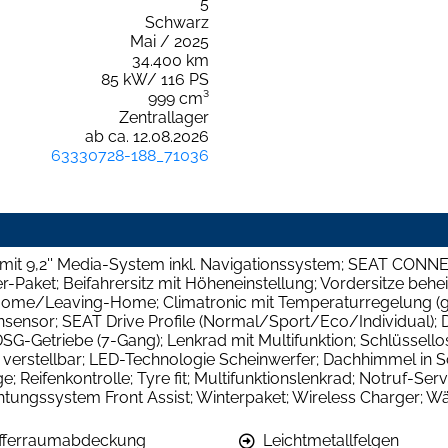
5
Schwarz
Mai / 2025
34.400 km
85 kW/ 116 PS
999 cm³
Zentrallager
ab ca. 12.08.2026
63330728-188_71036
mit 9,2'' Media-System inkl. Navigationssystem; SEAT CONNEC
-Paket; Beifahrersitz mit Höheneinstellung; Vordersitze beh
Home/Leaving-Home; Climatronic mit Temperaturregelung (ge
sensor; SEAT Drive Profile (Normal/Sport/Eco/Individual); D
-Getriebe (7-Gang); Lenkrad mit Multifunktion; Schlüssellos
e verstellbar; LED-Technologie Scheinwerfer; Dachhimmel in S
 Reifenkontrolle; Tyre fit; Multifunktionslenkrad; Notruf-Ser
ungssystem Front Assist; Winterpaket; Wireless Charger; 
fferraumabdeckung
Leichtmetallfelgen