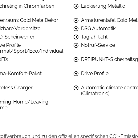
chreling in Chromfarben
Lackierung Metallic
nenraum: Cold Meta Dekor
Armaturentafel Cold Met
izbare Vordersitze
DSG Automatik
D-Scheinwerfer
Tagfahrlicht
ve Profile
Notruf-Service
rmal/Sport/Eco/Individual
OFIX
DREIPUNKT-Sicherheitsg
ima-Komfort-Paket
Drive Profile
reless Charger
Automatic climate contro
(Climatronic)
ming-Home/Leaving-
ome
2
stoffverbrauch und zu den offiziellen spezifischen CO
-Emissi