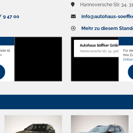
Hannoversche Str. 34, 3
/ 9 47 00
info@autohaus-soeffk
Mehr zu diesem Stand
Autohaus Söffker GmbH
ste ist
Für di
Hannoversche Str. 34, 31688 Nienst
om
Ihre 
Dritta