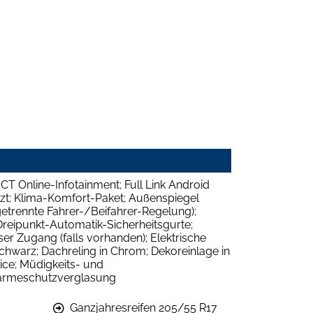
T Online-Infotainment; Full Link Android
eizt; Klima-Komfort-Paket; Außenspiegel
trennte Fahrer-/Beifahrer-Regelung);
reipunkt-Automatik-Sicherheitsgurte;
er Zugang (falls vorhanden); Elektrische
chwarz; Dachreling in Chrom; Dekoreinlage in
vice; Müdigkeits- und
Wärmeschutzverglasung
Ganzjahresreifen 205/55 R17