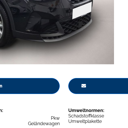
n
n:
Umweltnormen:
Schadstoffklasse
Pkw
Umweltplakette
Geländewagen