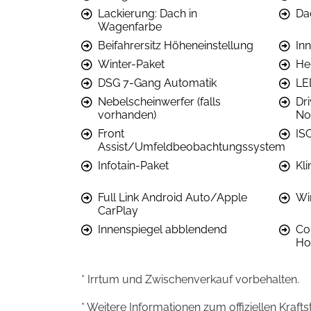
Lackierung: Dach in
Da
Wagenfarbe
Beifahrersitz Höheneinstellung
In
Winter-Paket
He
DSG 7-Gang Automatik
LE
Nebelscheinwerfer (falls
Dri
vorhanden)
No
Front
IS
Assist/Umfeldbeobachtungssystem
Infotain-Paket
Kl
Full Link Android Auto/Apple
Wi
CarPlay
Innenspiegel abblendend
Co
H
* Irrtum und Zwischenverkauf vorbehalten.
* Weitere Informationen zum offiziellen Kraft