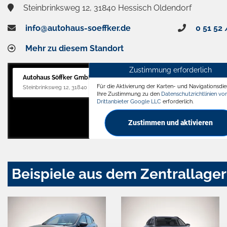
Steinbrinksweg 12, 31840 Hessisch Oldendorf
info@autohaus-soeffker.de
0 51 52 
Mehr zu diesem Standort
Zustimmung erforderlich
Autohaus Söffker GmbH
Für die Aktivierung der Karten- und Navigationsdien
Steinbrinksweg 12, 31840 Hessisch Oldendorf
Ihre Zustimmung zu den
Datenschutzrichtlinien v
Drittanbieter Google LLC
erforderlich.
Zustimmen und aktivieren
Beispiele aus dem Zentrallager