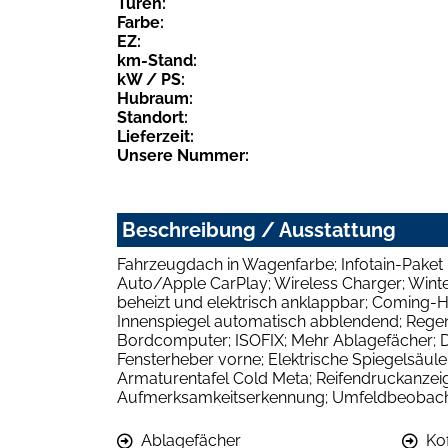
Türen:
Farbe:
EZ:
km-Stand:
kW / PS:
Hubraum:
Standort:
Lieferzeit:
Unsere Nummer:
Beschreibung / Ausstattung
Fahrzeugdach in Wagenfarbe; Infotain-Paket 
Auto/Apple CarPlay; Wireless Charger; Winter
beheizt und elektrisch anklappbar; Coming-
Innenspiegel automatisch abblendend; Regen
Bordcomputer; ISOFIX; Mehr Ablagefächer; DSG
Fensterheber vorne; Elektrische Spiegelsäul
Armaturentafel Cold Meta; Reifendruckanzeige;
Aufmerksamkeitserkennung; Umfeldbeobacht
Ablagefächer
Ko