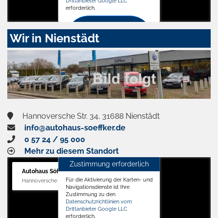
Drittanbieter Google LLC
erforderlich.
Zustimmen
Wir in Nienstädt
und
aktivieren
Hannoversche Str. 34, 31688 Nienstädt
info@autohaus-soeffker.de
0 57 24 / 95 000
Mehr zu diesem Standort
Zustimmung erforderlich
Autohaus Söffker GmbH
Für die Aktivierung der Karten- und
Hannoversche Str. 34, 31688 Nienstädt
Navigationsdienste ist Ihre
Zustimmung zu den
Datenschutzrichtlinien vom
Drittanbieter Google LLC
erforderlich.