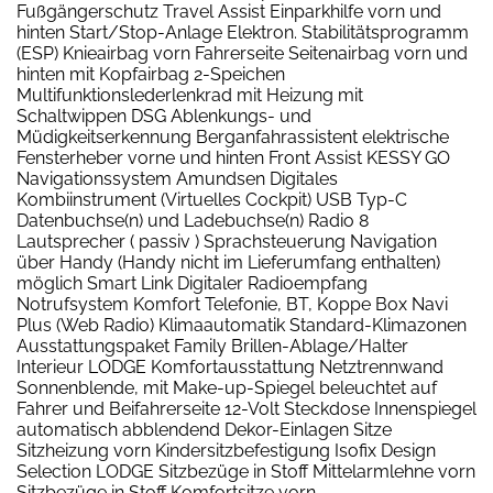
Fußgängerschutz Travel Assist Einparkhilfe vorn und
hinten Start/Stop-Anlage Elektron. Stabilitätsprogramm
(ESP) Knieairbag vorn Fahrerseite Seitenairbag vorn und
hinten mit Kopfairbag 2-Speichen
Multifunktionslederlenkrad mit Heizung mit
Schaltwippen DSG Ablenkungs- und
Müdigkeitserkennung Berganfahrassistent elektrische
Fensterheber vorne und hinten Front Assist KESSY GO
Navigationssystem Amundsen Digitales
Kombiinstrument (Virtuelles Cockpit) USB Typ-C
Datenbuchse(n) und Ladebuchse(n) Radio 8
Lautsprecher ( passiv ) Sprachsteuerung Navigation
über Handy (Handy nicht im Lieferumfang enthalten)
möglich Smart Link Digitaler Radioempfang
Notrufsystem Komfort Telefonie, BT, Koppe Box Navi
Plus (Web Radio) Klimaautomatik Standard-Klimazonen
Ausstattungspaket Family Brillen-Ablage/Halter
Interieur LODGE Komfortausstattung Netztrennwand
Sonnenblende, mit Make-up-Spiegel beleuchtet auf
Fahrer und Beifahrerseite 12-Volt Steckdose Innenspiegel
automatisch abblendend Dekor-Einlagen Sitze
Sitzheizung vorn Kindersitzbefestigung Isofix Design
Selection LODGE Sitzbezüge in Stoff Mittelarmlehne vorn
Sitzbezüge in Stoff Komfortsitze vorn