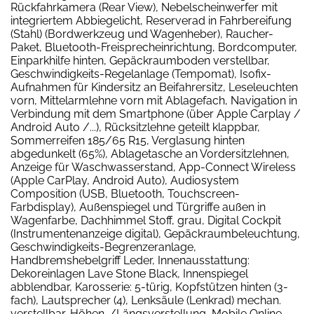
Rückfahrkamera (Rear View), Nebelscheinwerfer mit
integriertem Abbiegelicht, Reserverad in Fahrbereifung
(Stahl) (Bordwerkzeug und Wagenheber), Raucher-
Paket, Bluetooth-Freisprecheinrichtung, Bordcomputer,
Einparkhilfe hinten, Gepäckraumboden verstellbar,
Geschwindigkeits-Regelanlage (Tempomat), Isofix-
Aufnahmen für Kindersitz an Beifahrersitz, Leseleuchten
vorn, Mittelarmlehne vorn mit Ablagefach, Navigation in
Verbindung mit dem Smartphone (über Apple Carplay /
Android Auto /...), Rücksitzlehne geteilt klappbar,
Sommerreifen 185/65 R15, Verglasung hinten
abgedunkelt (65%), Ablagetasche an Vordersitzlehnen,
Anzeige für Waschwasserstand, App-Connect Wireless
(Apple CarPlay, Android Auto), Audiosystem
Composition (USB, Bluetooth, Touchscreen-
Farbdisplay), Außenspiegel und Türgriffe außen in
Wagenfarbe, Dachhimmel Stoff, grau, Digital Cockpit
(Instrumentenanzeige digital), Gepäckraumbeleuchtung,
Geschwindigkeits-Begrenzeranlage,
Handbremshebelgriff Leder, Innenausstattung:
Dekoreinlagen Lave Stone Black, Innenspiegel
abblendbar, Karosserie: 5-türig, Kopfstützen hinten (3-
fach), Lautsprecher (4), Lenksäule (Lenkrad) mechan.
verstellbar, Höhen-/Längsverstellung, Mobile Online