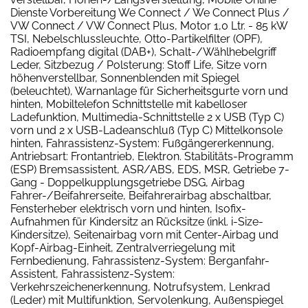
Dienste Vorbereitung We Connect / We Connect Plus /
VW Connect / VW Connect Plus, Motor 1,0 Ltr. - 85 kW
TSI, Nebelschlussleuchte, Otto-Partikelfilter (OPF),
Radioempfang digital (DAB+), Schalt-/Wählhebelgriff
Leder, Sitzbezug / Polsterung: Stoff Life, Sitze vorn
höhenverstellbar, Sonnenblenden mit Spiegel
(beleuchtet), Warnanlage für Sicherheitsgurte vorn und
hinten, Mobiltelefon Schnittstelle mit kabelloser
Ladefunktion, Multimedia-Schnittstelle 2 x USB (Typ C)
vorn und 2 x USB-Ladeanschluß (Typ C) Mittelkonsole
hinten, Fahrassistenz-System: Fußgängererkennung,
Antriebsart: Frontantrieb, Elektron. Stabilitäts-Programm
(ESP) Bremsassistent, ASR/ABS, EDS, MSR, Getriebe 7-
Gang - Doppelkupplungsgetriebe DSG, Airbag
Fahrer-/Beifahrerseite, Beifahrerairbag abschaltbar,
Fensterheber elektrisch vorn und hinten, Isofix-
Aufnahmen für Kindersitz an Rücksitze (inkl. i-Size-
Kindersitze), Seitenairbag vorn mit Center-Airbag und
Kopf-Airbag-Einheit, Zentralverriegelung mit
Fernbedienung, Fahrassistenz-System: Berganfahr-
Assistent, Fahrassistenz-System:
Verkehrszeichenerkennung, Notrufsystem, Lenkrad
(Leder) mit Multifunktion, Servolenkung, Außenspiegel