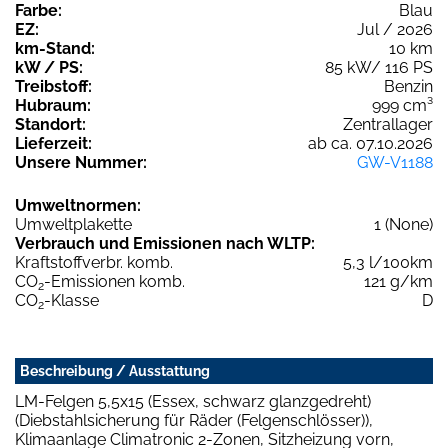
Farbe:
Blau
EZ:
Jul / 2026
km-Stand:
10 km
kW / PS:
85 kW/ 116 PS
Treibstoff:
Benzin
Hubraum:
999 cm³
Standort:
Zentrallager
Lieferzeit:
ab ca. 07.10.2026
Unsere Nummer:
GW-V1188
Umweltnormen:
Umweltplakette
1 (None)
Verbrauch und Emissionen nach WLTP:
Kraftstoffverbr. komb.
5,3 l/100km
CO
-Emissionen komb.
121 g/km
2
CO
-Klasse
D
2
Beschreibung / Ausstattung
LM-Felgen 5,5x15 (Essex, schwarz glanzgedreht)
(Diebstahlsicherung für Räder (Felgenschlösser)),
Klimaanlage Climatronic 2-Zonen, Sitzheizung vorn,