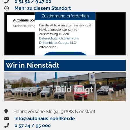
0 51 52 / 9 47 00
Mehr zu diesem Standort
Zustimmung erforderlich
Autohaus Söffker GmbH
Für die Aktivierung der Karten- und
Steinbrinksweg 12, 31840 Hessisch Oldendorf
Navigationsdienste ist Ihre
Zustimmung zu den
Datenschutzrichtlinien vom
Drittanbieter Google LLC
erforderlich.
Zustimmen
Wir in Nienstädt
und
aktivieren
Hannoversche Str. 34, 31688 Nienstädt
info@autohaus-soeffker.de
0 57 24 / 95 000