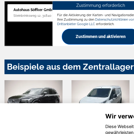
Zustimmung erforderlich
Autohaus Söffker GmbH
Für die Aktivierung der Karten- und Navigationsdien
Steinbrinksweg 12, 31840 Hessisch Oldendorf
Ihre Zustimmung zu den
Datenschutzrichtlinien v
Drittanbieter Google LLC
erforderlich.
Zustimmen und aktivieren
Beispiele aus dem Zentrallager
Wir verw
Diese Webseit
Volkswagen
Dacia
gewährleisten