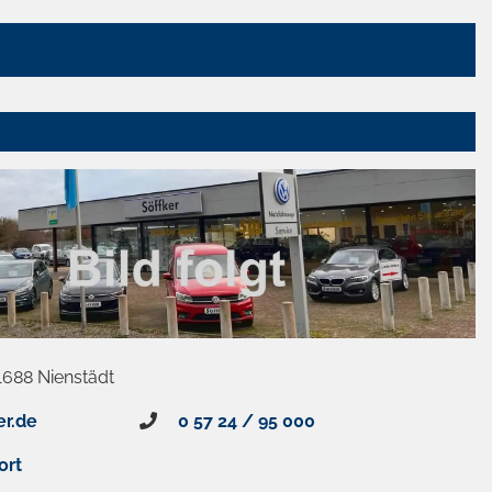
1688 Nienstädt
er.de
0 57 24 / 95 000
ort