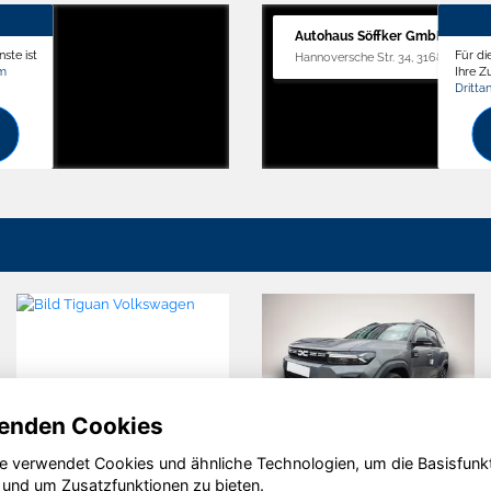
Autohaus Söffker GmbH
ste ist
Für di
Hannoversche Str. 34, 31688 Nienst
om
Ihre 
Dritta
enden Cookies
e verwendet Cookies und ähnliche Technologien, um die Basisfunk
Ford Focus
Volkswagen
S
 und um Zusatzfunktionen zu bieten.