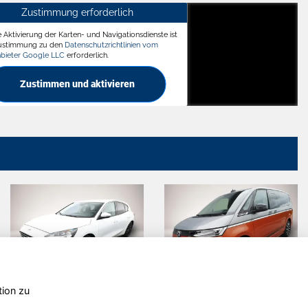
Zustimmung erforderlich
e Aktivierung der Karten- und Navigationsdienste ist
ädt
Zustimmung zu den
Datenschutzrichtlinien vom
nbieter Google LLC
erforderlich.
Zustimmen und aktivieren
tion zu
koda Fabia
Volkswagen
C