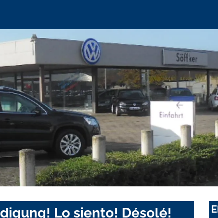
E
digung! Lo siento! Désolé!