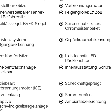
stellbare Sitze
Verbrennungsmotor
henverstellbarer Fahrer-
Felgengröße: 17 Zoll
 Beifahrersitz
alitätssiegel: BVFK-Siegel
Seitenschutzleisten:
Chromleistenpaket
sistenzsysteme:
Gepäckraumabtrennung
ßgängererkennung
ze: Komfortsitze
Lichttechnik: LED-
Rückleuchten
heibenwaschanlage
Innenausstattung: Schwa
heizbar
riebsart:
Scheckheftgepflegt
rbrennungsmotor (ICE)
rvolenkung
Sommerreifen
aptive
Ambientebeleuchtung
schwindigkeitsregelanlage
C