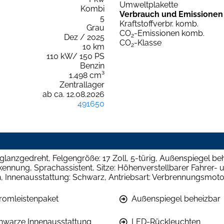
Umweltplakette
Kombi
Verbrauch und Emissionen
5
Kraftstoffverbr. komb.
Grau
CO
-Emissionen komb.
2
Dez / 2025
CO
-Klasse
2
10 km
110 kW/ 150 PS
Benzin
1.498 cm³
Zentrallager
ab ca. 12.08.2026
491650
glanzgedreht, Felgengröße: 17 Zoll, 5-türig, Außenspiegel be
nnung, Sprachassistent, Sitze: Höhenverstellbarer Fahrer- un
n, Innenausstattung: Schwarz, Antriebsart: Verbrennungsmotor,
romleistenpaket
Außenspiegel beheizbar
hwarze Innenausstattung
LED-Rückleuchten