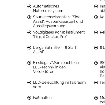
Automatisches
In
Notbremssystem
ab
Spurwechselassistent "Side
Ko
Assist", Ausparkassistent und
Ausstiegswarnung
Volldigitales Kombiinstrument
Re
"Digital Cockpit Pro"
Berganfahrhilfe "Hill Start
8 
Assist"
Einstiegs-/Warnleuchten in
IS
LED-Technik in den
Ki
Vordertüren
Rü
Bei
LED-Beleuchtung im Fußraum
Fer
vorn
Fußmatten
Mul
be