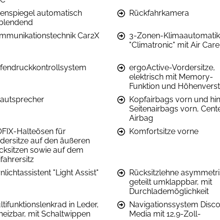
nenspiegel automatisch
Rückfahrkamera
blendend
mmunikationstechnik Car2X
3-Zonen-Klimaautomatik
"Climatronic" mit Air Care
ifendruckkontrollsystem
ergoActive-Vordersitze,
elektrisch mit Memory-
Funktion und Höhenverst
Lautsprecher
Kopfairbags vorn und hin
Seitenairbags vorn, Cent
Airbag
OFIX-Halteösen für
Komfortsitze vorne
ndersitze auf den äußeren
cksitzen sowie auf dem
fahrersitz
nlichtassistent "Light Assist"
Rücksitzlehne asymmetr
geteilt umklappbar, mit
Durchlademöglichkeit
tifunktionslenkrad in Leder,
Navigationssystem Disc
heizbar, mit Schaltwippen
Media mit 12,9-Zoll-