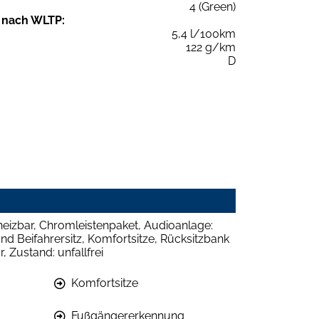
4 (Green)
 nach WLTP:
5,4 l/100km
122 g/km
D
heizbar, Chromleistenpaket, Audioanlage:
d Beifahrersitz, Komfortsitze, Rücksitzbank
 Zustand: unfallfrei
Komfortsitze
Fußgängererkennung