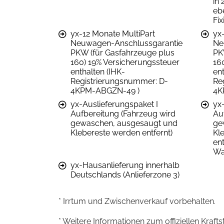
in 
eb
Fix
yx-12 Monate MultiPart
yx
Neuwagen-Anschlussgarantie
Ne
PKW (für Gasfahrzeuge plus
PK
160) 19% Versicherungssteuer
16
enthalten (IHK-
ent
Registrierungsnummer: D-
Re
4KPM-ABGZN-49 )
4K
yx-Auslieferungspaket I
yx
Aufbereitung (Fahrzeug wird
Au
gewaschen, ausgesaugt und
ge
Klebereste werden entfernt)
Kl
ent
Wa
yx-Hausanlieferung innerhalb
Deutschlands (Anlieferzone 3)
* Irrtum und Zwischenverkauf vorbehalten.
* Weitere Informationen zum offiziellen Kraft