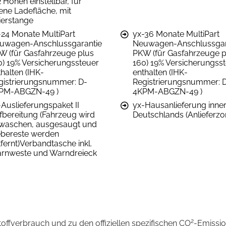
2 Höhen einstellbar, für
ene Ladefläche, mit
ierstange
-24 Monate MultiPart
yx-36 Monate MultiPart
uwagen-Anschlussgarantie
Neuwagen-Anschlussgar
W (für Gasfahrzeuge plus
PKW (für Gasfahrzeuge p
0) 19% Versicherungssteuer
160) 19% Versicherungss
halten (IHK-
enthalten (IHK-
gistrierungsnummer: D-
Registrierungsnummer: 
PM-ABGZN-49 )
4KPM-ABGZN-49 )
-Auslieferungspaket II
yx-Hausanlieferung inne
fbereitung (Fahrzeug wird
Deutschlands (Anlieferzo
waschen, ausgesaugt und
ebereste werden
fernt)Verbandtasche inkl.
rnweste und Warndreieck
2
stoffverbrauch und zu den offiziellen spezifischen CO
-Emissi