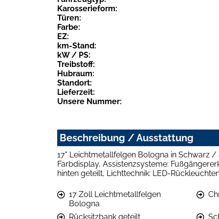
Karosserieform:
Türen:
Farbe:
EZ:
km-Stand:
kW / PS:
Treibstoff:
Hubraum:
Standort:
Lieferzeit:
Unsere Nummer:
Beschreibung / Ausstattung
17" Leichtmetallfelgen Bologna in Schwarz / 
Farbdisplay, Assistenzsysteme: Fußgängererke
hinten geteilt, Lichttechnik: LED-Rückleuchte
17 Zoll Leichtmetallfelgen
Ch
Bologna
Rücksitzbank geteilt
Sc