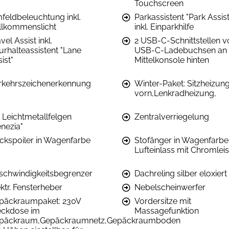
Touchscreen
feldbeleuchtung inkl.
Parkassistent "Park Assist
llkommenslicht
inkl. Einparkhilfe
vel Assist inkl.
2 USB-C-Schnittstellen vo
urhalteassistent "Lane
USB-C-Ladebuchsen an 
ist"
Mittelkonsole hinten
rkehrszeichenerkennung
Winter-Paket: Sitzheizun
vorn,Lenkradheizung,
" Leichtmetallfelgen
Zentralverriegelung
enezia"
ckspoiler in Wagenfarbe
Stofänger in Wagenfarbe
Lufteinlass mit Chromlei
schwindigkeitsbegrenzer
Dachreling silber eloxiert
ktr. Fensterheber
Nebelscheinwerfer
päckraumpaket: 230V
Vordersitze mit
eckdose im
Massagefunktion
päckraum,Gepäckraumnetz,Gepäckraumboden