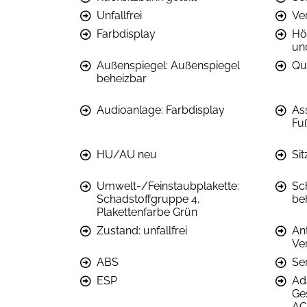
Unfallfrei
Ver
Farbdisplay
Hö
und
Außenspiegel: Außenspiegel
Qu
beheizbar
Audioanlage: Farbdisplay
As
Fu
HU/AU neu
Sit
Umwelt-/Feinstaubplakette:
Sc
Schadstoffgruppe 4,
be
Plakettenfarbe Grün
Zustand: unfallfrei
Ant
Ve
ABS
Se
ESP
Ad
Ge
AC