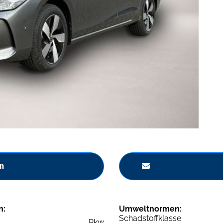
n
n:
Umweltnormen:
Schadstoffklasse
Pkw