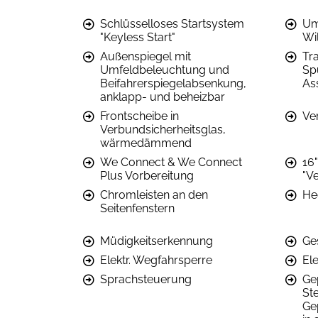
Schlüsselloses Startsystem
Um
"Keyless Start"
Wi
Außenspiegel mit
Tra
Umfeldbeleuchtung und
Sp
Beifahrerspiegelabsenkung,
Ass
anklapp- und beheizbar
Frontscheibe in
Ve
Verbundsicherheitsglas,
wärmedämmend
We Connect & We Connect
16
Plus Vorbereitung
"V
Chromleisten an den
He
Seitenfenstern
Müdigkeitserkennung
Ge
Elektr. Wegfahrsperre
Ele
Sprachsteuerung
Ge
St
Ge