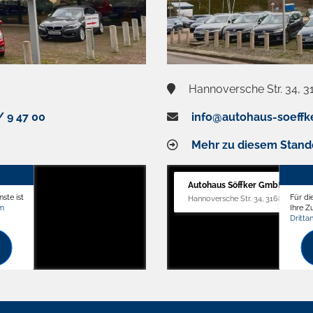
Hannoversche Str. 34, 3
/ 9 47 00
info@autohaus-soeffk
Mehr zu diesem Stand
Autohaus Söffker GmbH
ste ist
Für di
Hannoversche Str. 34, 31688 Nienst
om
Ihre 
Dritta