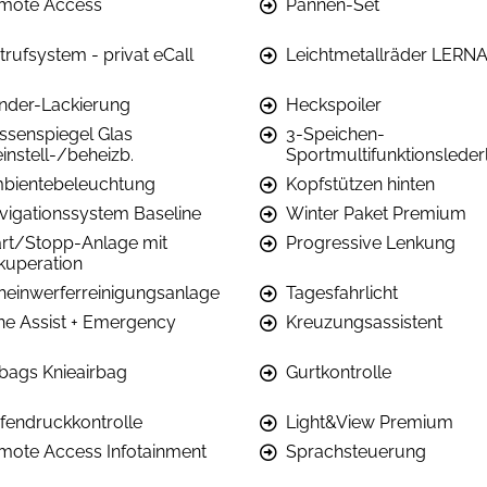
mote Access
Pannen-Set
trufsystem - privat eCall
Leichtmetallräder LERNA
nder-Lackierung
Heckspoiler
ssenspiegel Glas
3-Speichen-
einstell-/beheizb.
Sportmultifunktionsleder
bientebeleuchtung
Kopfstützen hinten
vigationssystem Baseline
Winter Paket Premium
art/Stopp-Anlage mit
Progressive Lenkung
kuperation
heinwerferreinigungsanlage
Tagesfahrlicht
ne Assist + Emergency
Kreuzungsassistent
rbags Knieairbag
Gurtkontrolle
ifendruckkontrolle
Light&View Premium
mote Access Infotainment
Sprachsteuerung