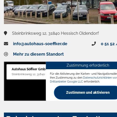
Steinbrinksweg 12, 31840 Hessisch Oldendorf
info@autohaus-soeffker.de
0 51 52 
Mehr zu diesem Standort
Zustimmung erforderlich
Autohaus Söffker GmbH
Für die Aktivierung der Karten- und Navigationsdien
Steinbrinksweg 12, 31840 Hessisch Oldendorf
Ihre Zustimmung zu den
Datenschutzrichtlinien v
Drittanbieter Google LLC
erforderlich.
Zustimmen und aktivieren