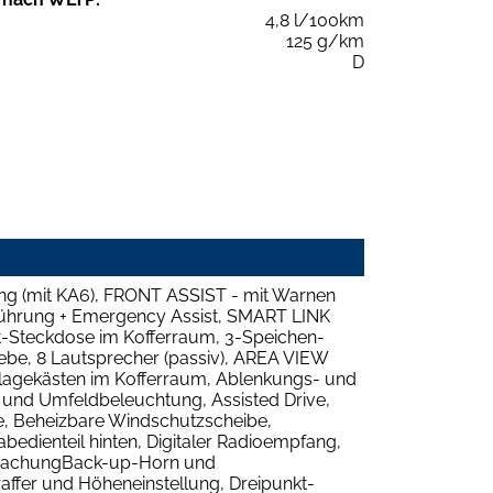
4,8 l/100km
125 g/km
D
tung (mit KA6), FRONT ASSIST - mit Warnen
rführung + Emergency Assist, SMART LINK
lt-Steckdose im Kofferraum, 3-Speichen-
ebe, 8 Lautsprecher (passiv), AREA VIEW
Ablagekästen im Kofferraum, Ablenkungs- und
 und Umfeldbeleuchtung, Assisted Drive,
e, Beheizbare Windschutzscheibe,
edienteil hinten, Digitaler Radioempfang,
rwachungBack-up-Horn und
raffer und Höheneinstellung, Dreipunkt-