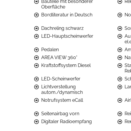
Bauteile mit besonderer
Re
Oberfläche
Bordliteratur in Deutsch
No
Dachreling schwarz
So
LED-Hauptscheinwerfer
Au
el.
Pedalen
Am
AREA VIEW 360°
Na
Kraftstoffsystem Diesel
St
Re
LED-Scheinwerfer
Sc
Lichtverstellung
La
autom./dynamisch
Notrufsystem eCall
Ai
Seitenairbag vorn
Re
Digitaler Radioempfang
Re