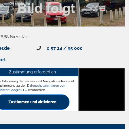
1688 Nienstädt
er.de
0 57 24 / 95 000
ort
Zustimmung erforderlich
e Aktivierung der Karten- und Navigationsdienste ist
ädt
Zustimmung zu den
Datenschutzrichtlinien vom
nbieter Google LLC
erforderlich.
Zustimmen und aktivieren