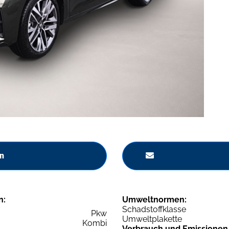
n
n:
Umweltnormen:
Schadstoffklasse
Pkw
Umweltplakette
Kombi
Verbrauch und Emissionen