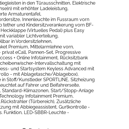
iegleisten in den Türausschnitten, Elektrische
se(n) mit erhöhter Ladeleistung,
erte Armaturentafel,
dersitze, Innenleuchte im Fussraum vorn
top tether und Kindersitzverankerung vorn BF-
Heckklappe (Virtuelles Pedal) plus Easy
t variabler Lichtverteilung,
llbar in Vordersitzlehnen,
ket Premium, Mittelarmlehne vorn,
 privat eCall, Pannen-Set, Progressive
cess + Online Infotainment, Rücksitzbank
cheibenwischer-Intervallschaltung mit
iess- und Startsystem Keyless Advanced mit
nrollo - mit Ablagetasche/Ablagebox),
ge in Stoff/Kunstleder SPORTLINE, Sitzheizung
uchtet auf Fahrer und Beifahrerseite,
ung, Standard-Klimazonen, Start/Stopp-Anlage
, Technology Infotainment Premium,
Rückstrahler (Türbereich), Zusätzliche
ung mit Abbiegeassistent, Gurtkontrolle -
us. Funktion, LED-SBBR-Leuchte -