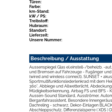
Türen:
Farbe:
km-Stand:
kW / PS:
Treibstoff:
Hubraum:
Standort:
Lieferzeit:
Unsere Nummer:
Beschreibung / Ausstattung
Aussenspiegel Glas el.einstell-/beheizb. -au
und Bremsen auf Fahrzeuge - Fugänger und R
(wired and wireless connect), SUNSET + akus
Sportmultifunktionslederlenkrad mit dem He
360°, Abbiege und Allwetterlicht, Abdeckung
Müdigkeitserkennung, Airbag FS und BFS - K
Aussen-Sound Standard, Ausströmer, Automa
Berganfahrassistent, Besondere Innengeräus
Dachreling - schwarz, Dekor-Einlagen BL
Abschleppschutz, Differenzialsperre ( XDS ) 