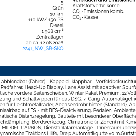
5
Kraftstoffverbr. komb.
Grün
CO
-Emissionen komb.
2
10 km
CO
-Klasse
2
110 kW/ 150 PS
Diesel
1.968 cm³
Zentrallager
ab ca. 12.08.2026
2241_NW_SR-SKO
t. abblendbar (Fahrer) - Kappe el. klappbar - Vorfeldbeleuch
adfahrer, Head-Up Display, Lane Assist mit adaptiver Spu
tische vordere Seitenscheiben, Winter Paket Premium, 12 Vo
izung und Schaltwippen für das DSG, 7-Gang-Automatikgetri
en für Leichtmetallräder, Abgasendrohr hinten (Standard), 
nieairbag auf FS - mit BFS-Deaktivierung, Pedalen, Ambiente
tische Distanzregelung, Bauteile mit besonderer Oberfläch
chdämpfung, Bordwerkzeug, Climatronic (3-Zonen) mit Klimab
ACK MIDDEL CARBON, Diebstahlalarmanlage - Innenraumübe
Dynamische Traktions Hilfe, Dreip.Automatikgurte vo.m.Gurtst