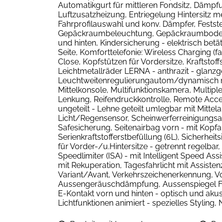
Automatikgurt für mittleren Fondsitz, Dämpfun
Luftzusatzheizung, Entriegelung Hintersitz 
Fahrprofilauswahl und konv. Dämpfer, Festste
Gepäckraumbeleuchtung, Gepäckraumbodenbel
und hinten, Kindersicherung - elektrisch betä
Seite, Komforttelefonie: Wireless Charging 
Close, Kopfstützen für Vordersitze, Kraftstof
Leichtmetallräder LERNA - anthrazit - glanzged
Leuchtweitenregulierungautom/dynamisch mit
Mittelkonsole, Multifunktionskamera, Multipl
Lenkung, Reifendruckkontrolle, Remote Acces
ungeteilt - Lehne geteilt umlegbar mit Mitt
Licht/Regensensor, Scheinwerferreinigungsa
Safesicherung, Seitenairbag vorn - mit Kopfa
Serienkraftstofferstbefüllung (6L), Sicherhe
für Vorder-/u.Hintersitze - getrennt regelb
Speedlimiter (ISA) - mit Intelligent Speed A
mit Rekuperation, Tagesfahrlicht mit Assist
Variant/Avant, Verkehrszeichenerkennung, Vor
Aussengeräuschdämpfung, Aussenspiegel Fahr
E-Kontakt vorn und hinten - optisch und aku
Lichtfunktionen animiert - spezielles Styling,