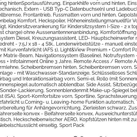
g hintenSportausführung, Einparkhilfe vorn und hinten, Einst
mechanisch, Extern - USB Typ-C Datenbuchse(n) und Ladebuch
llbremse, Frontantrieb, Fussmatten vorn und hinten, Gepolst
ag Komfort, Heckspoiler, Höheneinstellungmanuellfür Vor
tigt, Kindersitzverankerung für Kindersitzsystem I-Size - 2 x 
(fast charge) ohne Aussenantennenanbindung, Komfortöffnung 
fsystem Diesel, Kreuzungsassistent, LED- Hauptscheinwerfer mi
reht - 7.5J x 18 - 4 Stk., Lendenwirbelstütze - manuell einste
 Kurvenfahrlicht (AFS 1), Light&View Premium + Comfort Pa
er Matrix-Beam, Navigationssystem (Baseline), Notrufsystem -
s + Infotainment Online 3 Jahre, Remote Access / Remote Ac
elarmlehne, Scheibenbremsen hinten, Scheibenbremsen vorn, S
nlage - mit Waschwasser-Standanzeige, Schlüsselloses Schl
irbag und Interaktionsairbag vorn, Semi-el. Rollo (mit Sonne
itsinnenspiegel automatisch abblendbar, Side Assist, Sitzbezü
ar, Sonder-Lackierung, Sonnenblendenmit Make-up-Spiegel bele
ssist (ISA), Sport-Komfortsitze vorn, Sportline, Sprachsteuer
enzfahrlicht u.Coming- u. Leaving-home Funktion automatisch
bereitung für Anhängevorrichtung, Zierleisten schwarz, Zus.
erseite konvex - Beifahrerseite konvex, Ausweichunterstütz
stisch, Heckscheibenwischer AERO, Kopfstützen hinten mit z
 Nebelschlusslicht einseitig, Sport Pack