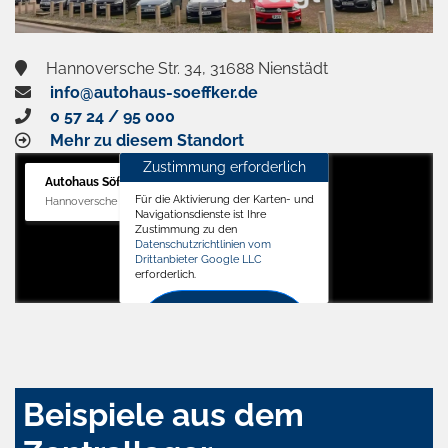
Hannoversche Str. 34, 31688 Nienstädt
info@autohaus-soeffker.de
0 57 24 / 95 000
Mehr zu diesem Standort
Zustimmung erforderlich
Autohaus Söffker GmbH
Für die Aktivierung der Karten- und
Hannoversche Str. 34, 31688 Nienstädt
Navigationsdienste ist Ihre
Zustimmung zu den
Datenschutzrichtlinien vom
Drittanbieter Google LLC
erforderlich.
Zustimmen
und
aktivieren
Beispiele aus dem