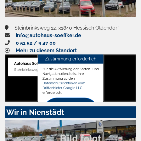
Steinbrinksweg 12, 31840 Hessisch Oldendorf
info@autohaus-soeffker.de
0 51 52 / 9 47 00
Mehr zu diesem Standort
Zustimmung erforderlich
Autohaus Söffker GmbH
Für die Aktivierung der Karten- und
Steinbrinksweg 12, 31840 Hessisch Oldendorf
Navigationsdienste ist Ihre
Zustimmung zu den
Datenschutzrichtlinien vom
Drittanbieter Google LLC
erforderlich.
Zustimmen
Wir in Nienstädt
und
aktivieren