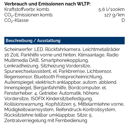
Verbrauch und Emissionen nach WLTP:
Kraftstoffverbr. komb.
5,6 l/100km
CO
-Emissionen komb.
127 g/km
2
CO
-Klasse
D
2
Beschreibung / Ausstattung
Scheinwerfer: LED, Rückfahrkamera, Leichtmetallräder
16 Zoll, Parkhilfe vorne und hinten, Klimaanlage, Radio
Multimedia DAB, Smartphonekopplung,
Lenkradheizung, Sitzheizung Vordersitze,
Spurwechselassistent, el. Parkbremse, Lichtsensor,
Regensensor, Bluetooth Freisprecheinrichtung,
Außenspiegel: elektrisch anklappbar, autom. abblend.
Innenspiegel, Berganfahrhilfe, Bordcomputer, el.
Fensterheber: 4, Getriebe: Automatik, höhenv.
Vordersitze, ISOFIX Kindersitzbefestigung,
Kollisionswarnung, Kopfstützen: 5, Mittelarmlehne vorne,
Müdigkeitswarnsystem, Reifendruck-Kontrollsystem,
Rücksitzlehne teilbar umklappbar, Sitze: 5,
Zentralverriegelung mit Fernbedienung