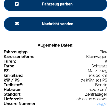
Fahrzeug parken
Nachricht senden
Allgemeine Daten:
Fahrzeugtyp:
Pkw
Karosserieform:
Kleinwagen
Türen:
5
Farbe:
Schwarz
EZ:
Mai / 2025
km-Stand:
19.600 km
kW / PS:
74 kW/ 101 PS
Treibstoff:
Benzin
Hubraum:
1.200 cm³
Standort:
Zentrallager
Lieferzeit:
ab ca. 12.08.2026
Unsere Nummer:
74972